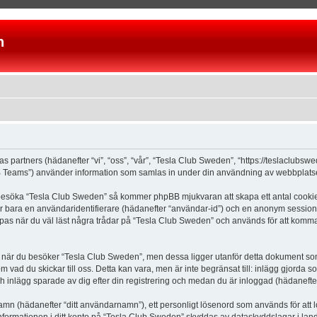
n
as partners (hädanefter “vi”, “oss”, “vår”, “Tesla Club Sweden”, “https://teslaclubs
Teams”) använder information som samlas in under din användning av webbplatsen 
 besöka “Tesla Club Sweden” så kommer phpBB mjukvaran att skapa ett antal cookies, 
er bara en användaridentifierare (hädanefter “användar-id”) och en anonym sessions
s när du väl läst några trådar på “Tesla Club Sweden” och används för att komma ih
är du besöker “Tesla Club Sweden”, men dessa ligger utanför detta dokument som e
om vad du skickar till oss. Detta kan vara, men är inte begränsat till: inlägg gjor
ch inlägg sparade av dig efter din registrering och medan du är inloggad (hädanefter
 namn (hädanefter “ditt användarnamn”), ett personligt lösenord som används för att l