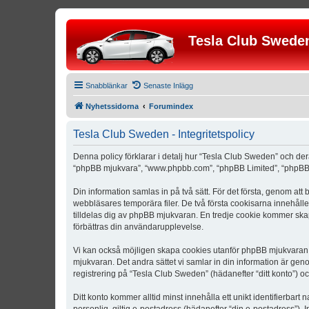
Tesla Club Swede
Snabblänkar
Senaste Inlägg
Nyhetssidorna
Forumindex
Tesla Club Sweden - Integritetspolicy
Denna policy förklarar i detalj hur “Tesla Club Sweden” och der
“phpBB mjukvara”, “www.phpbb.com”, “phpBB Limited”, “phpBB 
Din information samlas in på två sätt. För det första, genom att
webbläsares temporära filer. De två första cookisarna innehåll
tilldelas dig av phpBB mjukvaran. En tredje cookie kommer skapa
förbättras din användarupplevelse.
Vi kan också möjligen skapa cookies utanför phpBB mjukvaran n
mjukvaran. Det andra sättet vi samlar in din information är gen
registrering på “Tesla Club Sweden” (hädanefter “ditt konto”) o
Ditt konto kommer alltid minst innehålla ett unikt identifierbart