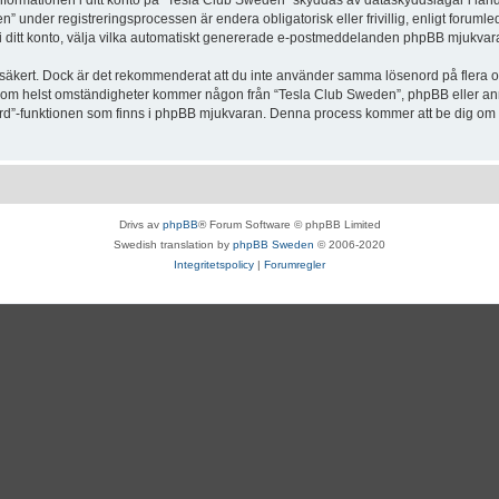
Informationen i ditt konto på “Tesla Club Sweden” skyddas av dataskyddslagar i lande
under registreringsprocessen är endera obligatorisk eller frivillig, enligt forumle
, i ditt konto, välja vilka automatiskt genererade e-postmeddelanden phpBB mjukvara
r säkert. Dock är det rekommenderat att du inte använder samma lösenord på flera olik
om helst omständigheter kommer någon från “Tesla Club Sweden”, phpBB eller annan
enord”-funktionen som finns i phpBB mjukvaran. Denna process kommer att be dig 
Drivs av
phpBB
® Forum Software © phpBB Limited
Swedish translation by
phpBB Sweden
© 2006-2020
Integritetspolicy
|
Forumregler