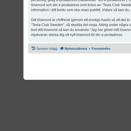
personlig, giltig e-postadress (hädanefter “din e-postadress”). 
lösenord och din e-postadress som krävs av “Tesla Club Sweden” 
information i ditt konto som ska visas publikt. Vidare så kan du
Ditt lösenord är chiffrerat (genom ett envägs-hash) så att det ä
“Tesla Club Sweden”, så skydda det noga. Aldrig under några s
bort ditt lösenord så kan du använda “Jag har glömt mitt lös
mjukvaran skicka dig ett nytt lösenord till din e-postadress.
Senaste Inlägg
Nyhetssidorna
Forumindex