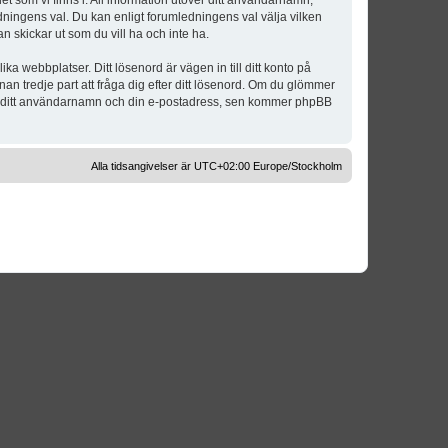
t som vi finns i. All information utöver ditt användarnamn,
dningens val. Du kan enligt forumledningens val välja vilken
n skickar ut som du vill ha och inte ha.
a webbplatser. Ditt lösenord är vägen in till ditt konto på
 tredje part att fråga dig efter ditt lösenord. Om du glömmer
om ditt användarnamn och din e-postadress, sen kommer phpBB
Alla tidsangivelser är UTC+02:00 Europe/Stockholm