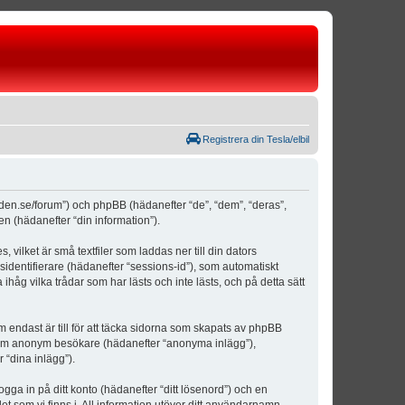
Registrera din Tesla/elbil
weden.se/forum”) och phpBB (hädanefter “de”, “dem”, “deras”,
(hädanefter “din information”).
vilket är små textfiler som laddas ner till din dators
identifierare (hädanefter “sessions-id”), som automatiskt
åg vilka trådar som har lästs och inte lästs, och på detta sätt
ndast är till för att täcka sidorna som skapats av phpBB
da som anonym besökare (hädanefter “anonyma inlägg”),
 “dina inlägg”).
ogga in på ditt konto (hädanefter “ditt lösenord”) och en