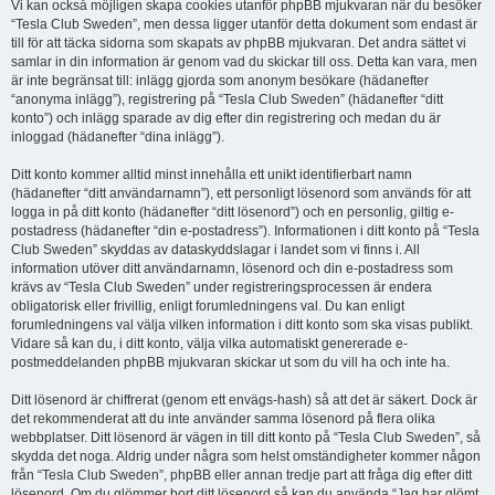
Vi kan också möjligen skapa cookies utanför phpBB mjukvaran när du besöker
“Tesla Club Sweden”, men dessa ligger utanför detta dokument som endast är
till för att täcka sidorna som skapats av phpBB mjukvaran. Det andra sättet vi
samlar in din information är genom vad du skickar till oss. Detta kan vara, men
är inte begränsat till: inlägg gjorda som anonym besökare (hädanefter
“anonyma inlägg”), registrering på “Tesla Club Sweden” (hädanefter “ditt
konto”) och inlägg sparade av dig efter din registrering och medan du är
inloggad (hädanefter “dina inlägg”).
Ditt konto kommer alltid minst innehålla ett unikt identifierbart namn
(hädanefter “ditt användarnamn”), ett personligt lösenord som används för att
logga in på ditt konto (hädanefter “ditt lösenord”) och en personlig, giltig e-
postadress (hädanefter “din e-postadress”). Informationen i ditt konto på “Tesla
Club Sweden” skyddas av dataskyddslagar i landet som vi finns i. All
information utöver ditt användarnamn, lösenord och din e-postadress som
krävs av “Tesla Club Sweden” under registreringsprocessen är endera
obligatorisk eller frivillig, enligt forumledningens val. Du kan enligt
forumledningens val välja vilken information i ditt konto som ska visas publikt.
Vidare så kan du, i ditt konto, välja vilka automatiskt genererade e-
postmeddelanden phpBB mjukvaran skickar ut som du vill ha och inte ha.
Ditt lösenord är chiffrerat (genom ett envägs-hash) så att det är säkert. Dock är
det rekommenderat att du inte använder samma lösenord på flera olika
webbplatser. Ditt lösenord är vägen in till ditt konto på “Tesla Club Sweden”, så
skydda det noga. Aldrig under några som helst omständigheter kommer någon
från “Tesla Club Sweden”, phpBB eller annan tredje part att fråga dig efter ditt
lösenord. Om du glömmer bort ditt lösenord så kan du använda “Jag har glömt