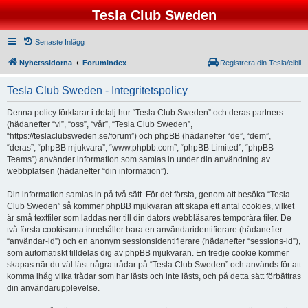
Tesla Club Sweden
Senaste Inlägg
Nyhetssidorna
Forumindex
Registrera din Tesla/elbil
Tesla Club Sweden - Integritetspolicy
Denna policy förklarar i detalj hur “Tesla Club Sweden” och deras partners
(hädanefter “vi”, “oss”, “vår”, “Tesla Club Sweden”,
“https://teslaclubsweden.se/forum”) och phpBB (hädanefter “de”, “dem”,
“deras”, “phpBB mjukvara”, “www.phpbb.com”, “phpBB Limited”, “phpBB
Teams”) använder information som samlas in under din användning av
webbplatsen (hädanefter “din information”).
Din information samlas in på två sätt. För det första, genom att besöka “Tesla
Club Sweden” så kommer phpBB mjukvaran att skapa ett antal cookies, vilket
är små textfiler som laddas ner till din dators webbläsares temporära filer. De
två första cookisarna innehåller bara en användaridentifierare (hädanefter
“användar-id”) och en anonym sessionsidentifierare (hädanefter “sessions-id”),
som automatiskt tilldelas dig av phpBB mjukvaran. En tredje cookie kommer
skapas när du väl läst några trådar på “Tesla Club Sweden” och används för att
komma ihåg vilka trådar som har lästs och inte lästs, och på detta sätt förbättras
din användarupplevelse.