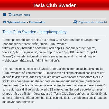
Tesla Club Sweden
Senaste Inlägg
Nyhetssidorna
Forumindex
Registrera din Tesla/elbil
Tesla Club Sweden - Integritetspolicy
Denna policy förklarar i detalj hur “Tesla Club Sweden” och deras partners
(hädanefter “vi”, “oss”, “vår”, “Tesla Club Sweden”,
“https://teslaclubsweden.se/forum”) och phpBB (hädanefter “de”, “dem”,
“deras”, “phpBB mjukvara”, “www.phpbb.com”, “phpBB Limited”, “phpBB
Teams”) använder information som samlas in under din användning av
webbplatsen (hädanefter “din information”).
Din information samlas in på två sätt. För det första, genom att besöka “Tesla
Club Sweden” så kommer phpBB mjukvaran att skapa ett antal cookies, vilket
är små textfiler som laddas ner till din dators webbläsares temporära filer. De
två första cookisarna innehåller bara en användaridentifierare (hädanefter
“användar-id”) och en anonym sessionsidentifierare (hädanefter “sessions-id”),
som automatiskt tilldelas dig av phpBB mjukvaran. En tredje cookie kommer
skapas när du väl läst några trådar på “Tesla Club Sweden” och används för att
komma ihåg vilka trådar som har lästs och inte lästs, och på detta sätt förbättras
din användarupplevelse.