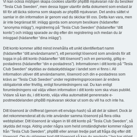
Vi kan också möjligen skapa cookies utanför phpBB mjukvaran när du besöker
“Tesla Club Sweden”, men dessa ligger utanför detta dokument som endast är
till för att täcka sidorna som skapats av phpBB mjukvaran. Det andra sättet vi
samlar in din information är genom vad du skickar till oss. Detta kan vara, men
är inte begränsat till: inlägg gjorda som anonym besökare (hädanefter
“anonyma inlägg”), registrering på “Tesla Club Sweden” (hädanefter “ditt
konto”) och inlägg sparade av dig efter din registrering och medan du är
inloggad (hädanefter “dina inlägg”).
Ditt konto kommer alltid minst innehålla ett unikt identifierbart namn
(hädanefter “ditt användarnamn”), ett personligt lösenord som används för att
logga in på ditt konto (hädanefter “ditt lösenord”) och en personlig, giltig e-
postadress (hädanefter “din e-postadress”). Informationen i ditt konto på “Tesla
Club Sweden” skyddas av dataskyddslagar i landet som vi finns i. All
information utöver ditt användarnamn, lösenord och din e-postadress som
krävs av “Tesla Club Sweden” under registreringsprocessen är endera
obligatorisk eller frivillig, enligt forumledningens val. Du kan enligt
forumledningens val välja vilken information i ditt konto som ska visas publikt.
Vidare så kan du, i ditt konto, välja vilka automatiskt genererade e-
postmeddelanden phpBB mjukvaran skickar ut som du vill ha och inte ha.
Ditt lösenord är chiffrerat (genom ett envägs-hash) så att det är säkert. Dock är
det rekommenderat att du inte använder samma lösenord på flera olika
webbplatser. Ditt lösenord är vägen in till ditt konto på “Tesla Club Sweden”, så
skydda det noga. Aldrig under några som helst omständigheter kommer någon
från “Tesla Club Sweden”, phpBB eller annan tredje part att fråga dig efter ditt
lösenord. Om du glömmer bort ditt lösenord så kan du använda “Jag har glömt