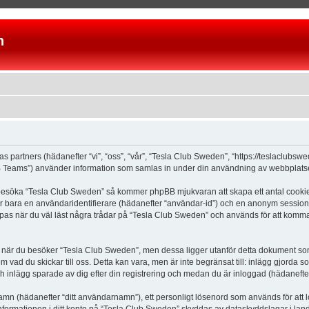
n
as partners (hädanefter “vi”, “oss”, “vår”, “Tesla Club Sweden”, “https://teslaclubs
Teams”) använder information som samlas in under din användning av webbplatsen 
 besöka “Tesla Club Sweden” så kommer phpBB mjukvaran att skapa ett antal cookies, 
er bara en användaridentifierare (hädanefter “användar-id”) och en anonym sessions
s när du väl läst några trådar på “Tesla Club Sweden” och används för att komma ih
är du besöker “Tesla Club Sweden”, men dessa ligger utanför detta dokument som e
om vad du skickar till oss. Detta kan vara, men är inte begränsat till: inlägg gjor
ch inlägg sparade av dig efter din registrering och medan du är inloggad (hädanefter
 namn (hädanefter “ditt användarnamn”), ett personligt lösenord som används för att l