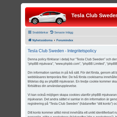
Tesla Club Swede
Snabblänkar
Senaste Inlägg
Nyhetssidorna
Forumindex
Tesla Club Sweden - Integritetspolicy
Denna policy förklarar i detalj hur “Tesla Club Sweden” och der
“phpBB mjukvara”, “www.phpbb.com”, “phpBB Limited”, “phpBB 
Din information samlas in på två sätt. För det första, genom att
webbläsares temporära filer. De två första cookisarna innehåll
tilldelas dig av phpBB mjukvaran. En tredje cookie kommer skapa
förbättras din användarupplevelse.
Vi kan också möjligen skapa cookies utanför phpBB mjukvaran n
mjukvaran. Det andra sättet vi samlar in din information är gen
registrering på “Tesla Club Sweden” (hädanefter “ditt konto”) o
Ditt konto kommer alltid minst innehålla ett unikt identifierbart