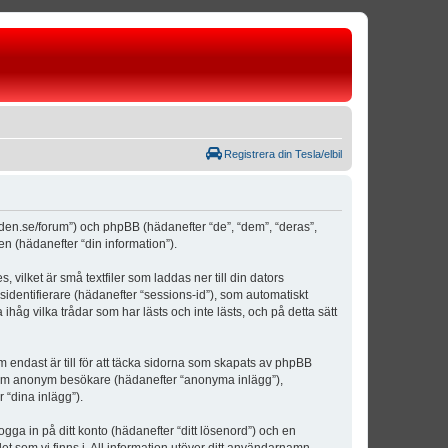
Registrera din Tesla/elbil
weden.se/forum”) och phpBB (hädanefter “de”, “dem”, “deras”,
(hädanefter “din information”).
vilket är små textfiler som laddas ner till din dators
identifierare (hädanefter “sessions-id”), som automatiskt
åg vilka trådar som har lästs och inte lästs, och på detta sätt
ndast är till för att täcka sidorna som skapats av phpBB
da som anonym besökare (hädanefter “anonyma inlägg”),
 “dina inlägg”).
ogga in på ditt konto (hädanefter “ditt lösenord”) och en