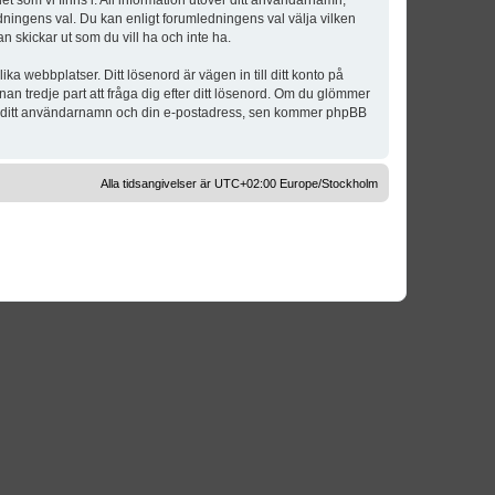
t som vi finns i. All information utöver ditt användarnamn,
dningens val. Du kan enligt forumledningens val välja vilken
n skickar ut som du vill ha och inte ha.
a webbplatser. Ditt lösenord är vägen in till ditt konto på
 tredje part att fråga dig efter ditt lösenord. Om du glömmer
om ditt användarnamn och din e-postadress, sen kommer phpBB
Alla tidsangivelser är UTC+02:00 Europe/Stockholm