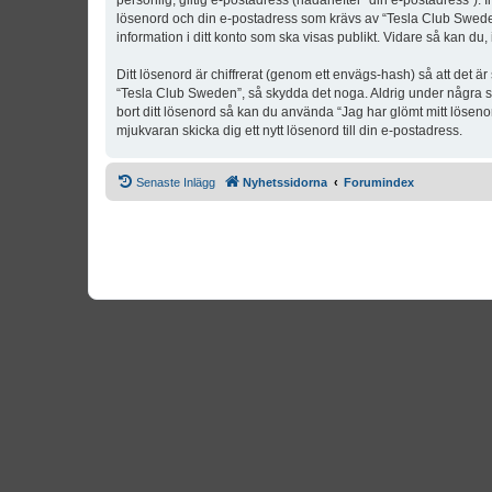
personlig, giltig e-postadress (hädanefter “din e-postadress”). 
lösenord och din e-postadress som krävs av “Tesla Club Sweden” 
information i ditt konto som ska visas publikt. Vidare så kan du
Ditt lösenord är chiffrerat (genom ett envägs-hash) så att det ä
“Tesla Club Sweden”, så skydda det noga. Aldrig under några s
bort ditt lösenord så kan du använda “Jag har glömt mitt lös
mjukvaran skicka dig ett nytt lösenord till din e-postadress.
Senaste Inlägg
Nyhetssidorna
Forumindex