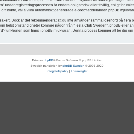
Informationen i ditt konto på “Tesla Club Sweden” skyddas av dataskyddslagar i lande
under registreringsprocessen är endera obligatorisk eller frivillig, enligt forumle
, i ditt konto, välja vilka automatiskt genererade e-postmeddelanden phpBB mjukvara
r säkert. Dock är det rekommenderat att du inte använder samma lösenord på flera olik
om helst omständigheter kommer någon från “Tesla Club Sweden”, phpBB eller annan
enord”-funktionen som finns i phpBB mjukvaran. Denna process kommer att be dig 
Drivs av
phpBB
® Forum Software © phpBB Limited
Swedish translation by
phpBB Sweden
© 2006-2020
Integritetspolicy
|
Forumregler