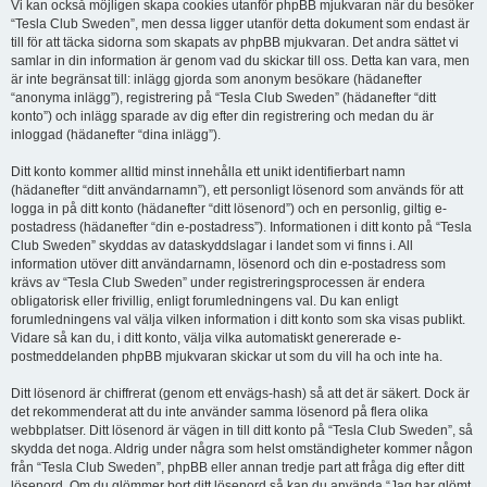
Vi kan också möjligen skapa cookies utanför phpBB mjukvaran när du besöker
“Tesla Club Sweden”, men dessa ligger utanför detta dokument som endast är
till för att täcka sidorna som skapats av phpBB mjukvaran. Det andra sättet vi
samlar in din information är genom vad du skickar till oss. Detta kan vara, men
är inte begränsat till: inlägg gjorda som anonym besökare (hädanefter
“anonyma inlägg”), registrering på “Tesla Club Sweden” (hädanefter “ditt
konto”) och inlägg sparade av dig efter din registrering och medan du är
inloggad (hädanefter “dina inlägg”).
Ditt konto kommer alltid minst innehålla ett unikt identifierbart namn
(hädanefter “ditt användarnamn”), ett personligt lösenord som används för att
logga in på ditt konto (hädanefter “ditt lösenord”) och en personlig, giltig e-
postadress (hädanefter “din e-postadress”). Informationen i ditt konto på “Tesla
Club Sweden” skyddas av dataskyddslagar i landet som vi finns i. All
information utöver ditt användarnamn, lösenord och din e-postadress som
krävs av “Tesla Club Sweden” under registreringsprocessen är endera
obligatorisk eller frivillig, enligt forumledningens val. Du kan enligt
forumledningens val välja vilken information i ditt konto som ska visas publikt.
Vidare så kan du, i ditt konto, välja vilka automatiskt genererade e-
postmeddelanden phpBB mjukvaran skickar ut som du vill ha och inte ha.
Ditt lösenord är chiffrerat (genom ett envägs-hash) så att det är säkert. Dock är
det rekommenderat att du inte använder samma lösenord på flera olika
webbplatser. Ditt lösenord är vägen in till ditt konto på “Tesla Club Sweden”, så
skydda det noga. Aldrig under några som helst omständigheter kommer någon
från “Tesla Club Sweden”, phpBB eller annan tredje part att fråga dig efter ditt
lösenord. Om du glömmer bort ditt lösenord så kan du använda “Jag har glömt