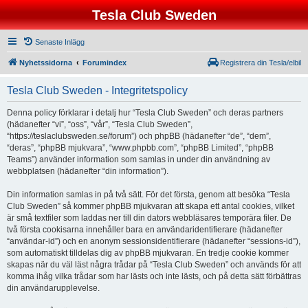
Tesla Club Sweden
Senaste Inlägg
Nyhetssidorna
Forumindex
Registrera din Tesla/elbil
Tesla Club Sweden - Integritetspolicy
Denna policy förklarar i detalj hur “Tesla Club Sweden” och deras partners
(hädanefter “vi”, “oss”, “vår”, “Tesla Club Sweden”,
“https://teslaclubsweden.se/forum”) och phpBB (hädanefter “de”, “dem”,
“deras”, “phpBB mjukvara”, “www.phpbb.com”, “phpBB Limited”, “phpBB
Teams”) använder information som samlas in under din användning av
webbplatsen (hädanefter “din information”).
Din information samlas in på två sätt. För det första, genom att besöka “Tesla
Club Sweden” så kommer phpBB mjukvaran att skapa ett antal cookies, vilket
är små textfiler som laddas ner till din dators webbläsares temporära filer. De
två första cookisarna innehåller bara en användaridentifierare (hädanefter
“användar-id”) och en anonym sessionsidentifierare (hädanefter “sessions-id”),
som automatiskt tilldelas dig av phpBB mjukvaran. En tredje cookie kommer
skapas när du väl läst några trådar på “Tesla Club Sweden” och används för att
komma ihåg vilka trådar som har lästs och inte lästs, och på detta sätt förbättras
din användarupplevelse.