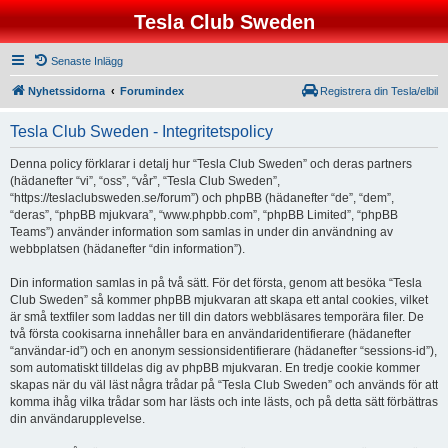
Tesla Club Sweden
Senaste Inlägg
Nyhetssidorna
Forumindex
Registrera din Tesla/elbil
Tesla Club Sweden - Integritetspolicy
Denna policy förklarar i detalj hur “Tesla Club Sweden” och deras partners
(hädanefter “vi”, “oss”, “vår”, “Tesla Club Sweden”,
“https://teslaclubsweden.se/forum”) och phpBB (hädanefter “de”, “dem”,
“deras”, “phpBB mjukvara”, “www.phpbb.com”, “phpBB Limited”, “phpBB
Teams”) använder information som samlas in under din användning av
webbplatsen (hädanefter “din information”).
Din information samlas in på två sätt. För det första, genom att besöka “Tesla
Club Sweden” så kommer phpBB mjukvaran att skapa ett antal cookies, vilket
är små textfiler som laddas ner till din dators webbläsares temporära filer. De
två första cookisarna innehåller bara en användaridentifierare (hädanefter
“användar-id”) och en anonym sessionsidentifierare (hädanefter “sessions-id”),
som automatiskt tilldelas dig av phpBB mjukvaran. En tredje cookie kommer
skapas när du väl läst några trådar på “Tesla Club Sweden” och används för att
komma ihåg vilka trådar som har lästs och inte lästs, och på detta sätt förbättras
din användarupplevelse.