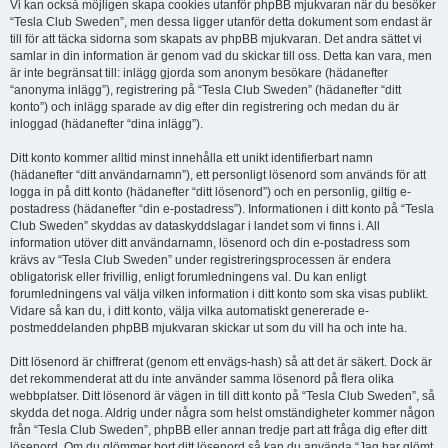
Vi kan också möjligen skapa cookies utanför phpBB mjukvaran när du besöker
“Tesla Club Sweden”, men dessa ligger utanför detta dokument som endast är
till för att täcka sidorna som skapats av phpBB mjukvaran. Det andra sättet vi
samlar in din information är genom vad du skickar till oss. Detta kan vara, men
är inte begränsat till: inlägg gjorda som anonym besökare (hädanefter
“anonyma inlägg”), registrering på “Tesla Club Sweden” (hädanefter “ditt
konto”) och inlägg sparade av dig efter din registrering och medan du är
inloggad (hädanefter “dina inlägg”).
Ditt konto kommer alltid minst innehålla ett unikt identifierbart namn
(hädanefter “ditt användarnamn”), ett personligt lösenord som används för att
logga in på ditt konto (hädanefter “ditt lösenord”) och en personlig, giltig e-
postadress (hädanefter “din e-postadress”). Informationen i ditt konto på “Tesla
Club Sweden” skyddas av dataskyddslagar i landet som vi finns i. All
information utöver ditt användarnamn, lösenord och din e-postadress som
krävs av “Tesla Club Sweden” under registreringsprocessen är endera
obligatorisk eller frivillig, enligt forumledningens val. Du kan enligt
forumledningens val välja vilken information i ditt konto som ska visas publikt.
Vidare så kan du, i ditt konto, välja vilka automatiskt genererade e-
postmeddelanden phpBB mjukvaran skickar ut som du vill ha och inte ha.
Ditt lösenord är chiffrerat (genom ett envägs-hash) så att det är säkert. Dock är
det rekommenderat att du inte använder samma lösenord på flera olika
webbplatser. Ditt lösenord är vägen in till ditt konto på “Tesla Club Sweden”, så
skydda det noga. Aldrig under några som helst omständigheter kommer någon
från “Tesla Club Sweden”, phpBB eller annan tredje part att fråga dig efter ditt
lösenord. Om du glömmer bort ditt lösenord så kan du använda “Jag har glömt