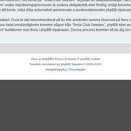
Informationen i ditt konto på “Tesla Club Sweden” skyddas av dataskyddslagar i lande
under registreringsprocessen är endera obligatorisk eller frivillig, enligt forumle
, i ditt konto, välja vilka automatiskt genererade e-postmeddelanden phpBB mjukvara
r säkert. Dock är det rekommenderat att du inte använder samma lösenord på flera olik
om helst omständigheter kommer någon från “Tesla Club Sweden”, phpBB eller annan
enord”-funktionen som finns i phpBB mjukvaran. Denna process kommer att be dig 
Drivs av
phpBB
® Forum Software © phpBB Limited
Swedish translation by
phpBB Sweden
© 2006-2020
Integritetspolicy
|
Forumregler