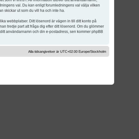
t som vi finns i. All information utöver ditt användarnamn,
dningens val. Du kan enligt forumledningens val välja vilken
n skickar ut som du vill ha och inte ha.
a webbplatser. Ditt lösenord är vägen in till ditt konto på
 tredje part att fråga dig efter ditt lösenord. Om du glömmer
om ditt användarnamn och din e-postadress, sen kommer phpBB
Alla tidsangivelser är UTC+02:00 Europe/Stockholm