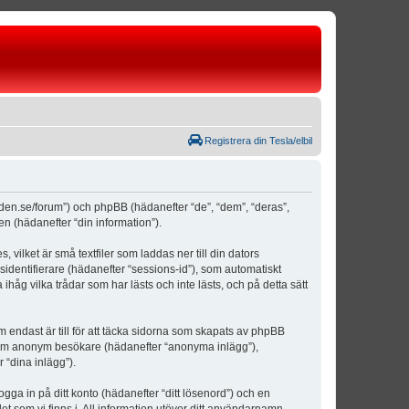
Registrera din Tesla/elbil
weden.se/forum”) och phpBB (hädanefter “de”, “dem”, “deras”,
(hädanefter “din information”).
vilket är små textfiler som laddas ner till din dators
identifierare (hädanefter “sessions-id”), som automatiskt
åg vilka trådar som har lästs och inte lästs, och på detta sätt
ndast är till för att täcka sidorna som skapats av phpBB
da som anonym besökare (hädanefter “anonyma inlägg”),
 “dina inlägg”).
ogga in på ditt konto (hädanefter “ditt lösenord”) och en