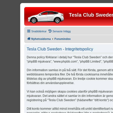
Tesla Club Swede
Snabblänkar
Senaste Inlägg
Nyhetssidorna
Forumindex
Tesla Club Sweden - Integritetspolicy
Denna policy förklarar i detalj hur “Tesla Club Sweden” och der
“phpBB mjukvara”, “www.phpbb.com”, “phpBB Limited”, “phpBB 
Din information samlas in på två sätt. För det första, genom att
webbläsares temporära filer. De två första cookisarna innehåll
tilldelas dig av phpBB mjukvaran. En tredje cookie kommer skapa
förbättras din användarupplevelse.
Vi kan också möjligen skapa cookies utanför phpBB mjukvaran n
mjukvaran. Det andra sättet vi samlar in din information är gen
registrering på “Tesla Club Sweden” (hädanefter “ditt konto”) o
Ditt konto kommer alltid minst innehålla ett unikt identifierbart