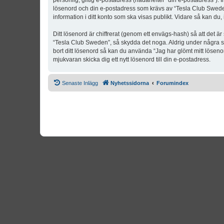
personlig, giltig e-postadress (hädanefter “din e-postadress”). 
lösenord och din e-postadress som krävs av “Tesla Club Sweden” 
information i ditt konto som ska visas publikt. Vidare så kan du
Ditt lösenord är chiffrerat (genom ett envägs-hash) så att det ä
“Tesla Club Sweden”, så skydda det noga. Aldrig under några s
bort ditt lösenord så kan du använda “Jag har glömt mitt lös
mjukvaran skicka dig ett nytt lösenord till din e-postadress.
Senaste Inlägg
Nyhetssidorna
Forumindex