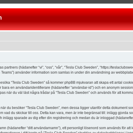
n
as partners (hädanefter “vi”, “oss”, “vår”, “Tesla Club Sweden”, “https://teslaclubs
Teams”) använder information som samlas in under din användning av webbplatsen 
 besöka “Tesla Club Sweden” så kommer phpBB mjukvaran att skapa ett antal cookies, 
er bara en användaridentifierare (hädanefter “användar-id”) och en anonym sessions
s när du väl läst några trådar på “Tesla Club Sweden” och används för att komma ih
är du besöker “Tesla Club Sweden”, men dessa ligger utanför detta dokument som e
om vad du skickar till oss. Detta kan vara, men är inte begränsat till: inlägg gjor
ch inlägg sparade av dig efter din registrering och medan du är inloggad (hädanefter
 namn (hädanefter “ditt användarnamn”), ett personligt lösenord som används för att l