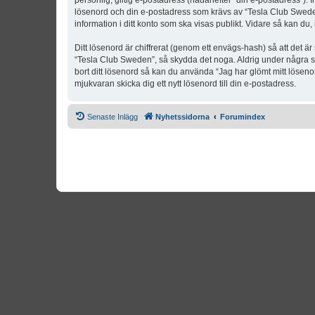
personlig, giltig e-postadress (hädanefter “din e-postadress”). 
lösenord och din e-postadress som krävs av “Tesla Club Sweden” 
information i ditt konto som ska visas publikt. Vidare så kan du
Ditt lösenord är chiffrerat (genom ett envägs-hash) så att det ä
“Tesla Club Sweden”, så skydda det noga. Aldrig under några s
bort ditt lösenord så kan du använda “Jag har glömt mitt lös
mjukvaran skicka dig ett nytt lösenord till din e-postadress.
Senaste Inlägg
Nyhetssidorna
Forumindex