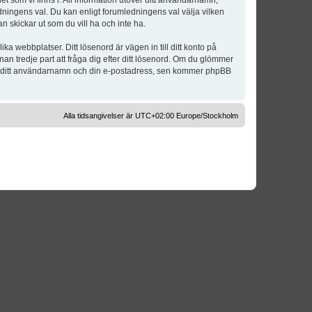
t som vi finns i. All information utöver ditt användarnamn,
dningens val. Du kan enligt forumledningens val välja vilken
n skickar ut som du vill ha och inte ha.
a webbplatser. Ditt lösenord är vägen in till ditt konto på
 tredje part att fråga dig efter ditt lösenord. Om du glömmer
om ditt användarnamn och din e-postadress, sen kommer phpBB
Alla tidsangivelser är UTC+02:00 Europe/Stockholm