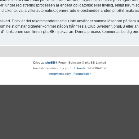
Informationen i ditt konto på “Tesla Club Sweden” skyddas av dataskyddslagar i lande
under registreringsprocessen är endera obligatorisk eller frivillig, enligt forumle
, i ditt konto, välja vilka automatiskt genererade e-postmeddelanden phpBB mjukvara
r säkert. Dock är det rekommenderat att du inte använder samma lösenord på flera olik
om helst omständigheter kommer någon från “Tesla Club Sweden”, phpBB eller annan
enord”-funktionen som finns i phpBB mjukvaran. Denna process kommer att be dig 
Drivs av
phpBB
® Forum Software © phpBB Limited
Swedish translation by
phpBB Sweden
© 2006-2020
Integritetspolicy
|
Forumregler