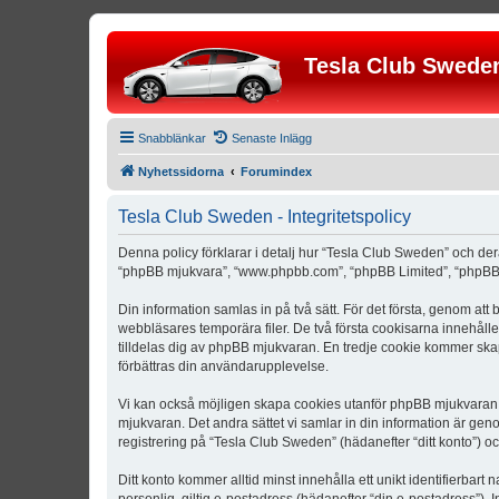
Tesla Club Swede
Snabblänkar
Senaste Inlägg
Nyhetssidorna
Forumindex
Tesla Club Sweden - Integritetspolicy
Denna policy förklarar i detalj hur “Tesla Club Sweden” och der
“phpBB mjukvara”, “www.phpbb.com”, “phpBB Limited”, “phpBB 
Din information samlas in på två sätt. För det första, genom att
webbläsares temporära filer. De två första cookisarna innehåll
tilldelas dig av phpBB mjukvaran. En tredje cookie kommer skapa
förbättras din användarupplevelse.
Vi kan också möjligen skapa cookies utanför phpBB mjukvaran n
mjukvaran. Det andra sättet vi samlar in din information är gen
registrering på “Tesla Club Sweden” (hädanefter “ditt konto”) o
Ditt konto kommer alltid minst innehålla ett unikt identifierbart