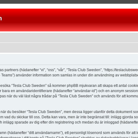
n
as partners (hädanefter “vi”, “oss”, “vår”, “Tesla Club Sweden”, “https://teslaclubs
Teams”) använder information som samlas in under din användning av webbplatsen 
 besöka “Tesla Club Sweden” så kommer phpBB mjukvaran att skapa ett antal cookies, 
er bara en användaridentifierare (hädanefter “användar-id”) och en anonym sessions
s när du väl läst några trådar på “Tesla Club Sweden” och används för att komma ih
är du besöker “Tesla Club Sweden”, men dessa ligger utanför detta dokument som e
om vad du skickar till oss. Detta kan vara, men är inte begränsat till: inlägg gjor
ch inlägg sparade av dig efter din registrering och medan du är inloggad (hädanefter
 namn (hädanefter “ditt användarnamn”), ett personligt lösenord som används för att l