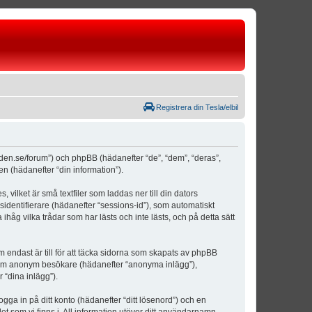
Registrera din Tesla/elbil
weden.se/forum”) och phpBB (hädanefter “de”, “dem”, “deras”,
(hädanefter “din information”).
vilket är små textfiler som laddas ner till din dators
identifierare (hädanefter “sessions-id”), som automatiskt
åg vilka trådar som har lästs och inte lästs, och på detta sätt
ndast är till för att täcka sidorna som skapats av phpBB
da som anonym besökare (hädanefter “anonyma inlägg”),
 “dina inlägg”).
ogga in på ditt konto (hädanefter “ditt lösenord”) och en