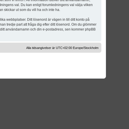
t som vi finns i. All information utöver ditt användarnamn,
dningens val. Du kan enligt forumledningens val välja vilken
n skickar ut som du vill ha och inte ha.
a webbplatser. Ditt lösenord är vägen in till ditt konto på
 tredje part att fråga dig efter ditt lösenord. Om du glömmer
om ditt användarnamn och din e-postadress, sen kommer phpBB
Alla tidsangivelser är UTC+02:00 Europe/Stockholm