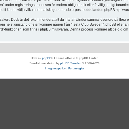
Informationen i ditt konto på “Tesla Club Sweden” skyddas av dataskyddslagar i lande
under registreringsprocessen är endera obligatorisk eller frivillig, enligt forumle
, i ditt konto, välja vilka automatiskt genererade e-postmeddelanden phpBB mjukvara
r säkert. Dock är det rekommenderat att du inte använder samma lösenord på flera olik
om helst omständigheter kommer någon från “Tesla Club Sweden”, phpBB eller annan
enord”-funktionen som finns i phpBB mjukvaran. Denna process kommer att be dig 
Drivs av
phpBB
® Forum Software © phpBB Limited
Swedish translation by
phpBB Sweden
© 2006-2020
Integritetspolicy
|
Forumregler