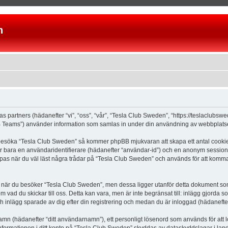
n
as partners (hädanefter “vi”, “oss”, “vår”, “Tesla Club Sweden”, “https://teslaclubs
Teams”) använder information som samlas in under din användning av webbplatsen 
 besöka “Tesla Club Sweden” så kommer phpBB mjukvaran att skapa ett antal cookies, 
er bara en användaridentifierare (hädanefter “användar-id”) och en anonym sessions
s när du väl läst några trådar på “Tesla Club Sweden” och används för att komma ih
är du besöker “Tesla Club Sweden”, men dessa ligger utanför detta dokument som e
om vad du skickar till oss. Detta kan vara, men är inte begränsat till: inlägg gjor
ch inlägg sparade av dig efter din registrering och medan du är inloggad (hädanefter
 namn (hädanefter “ditt användarnamn”), ett personligt lösenord som används för att l