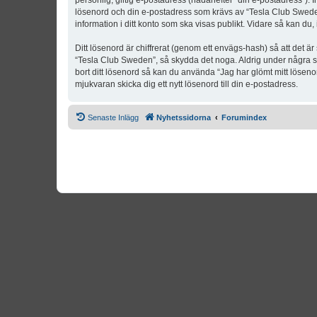
personlig, giltig e-postadress (hädanefter “din e-postadress”). 
lösenord och din e-postadress som krävs av “Tesla Club Sweden” 
information i ditt konto som ska visas publikt. Vidare så kan du
Ditt lösenord är chiffrerat (genom ett envägs-hash) så att det ä
“Tesla Club Sweden”, så skydda det noga. Aldrig under några s
bort ditt lösenord så kan du använda “Jag har glömt mitt lös
mjukvaran skicka dig ett nytt lösenord till din e-postadress.
Senaste Inlägg
Nyhetssidorna
Forumindex