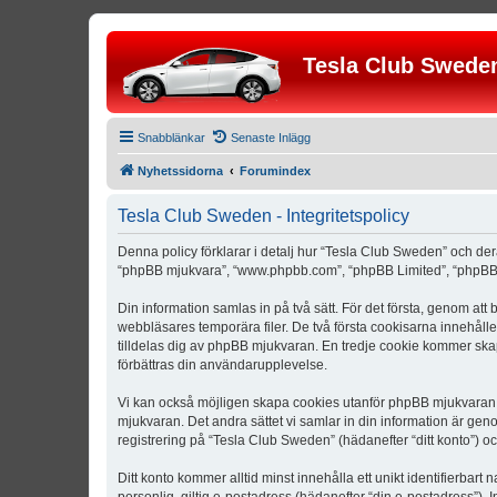
Tesla Club Swede
Snabblänkar
Senaste Inlägg
Nyhetssidorna
Forumindex
Tesla Club Sweden - Integritetspolicy
Denna policy förklarar i detalj hur “Tesla Club Sweden” och der
“phpBB mjukvara”, “www.phpbb.com”, “phpBB Limited”, “phpBB 
Din information samlas in på två sätt. För det första, genom att
webbläsares temporära filer. De två första cookisarna innehåll
tilldelas dig av phpBB mjukvaran. En tredje cookie kommer skapa
förbättras din användarupplevelse.
Vi kan också möjligen skapa cookies utanför phpBB mjukvaran n
mjukvaran. Det andra sättet vi samlar in din information är gen
registrering på “Tesla Club Sweden” (hädanefter “ditt konto”) o
Ditt konto kommer alltid minst innehålla ett unikt identifierbart