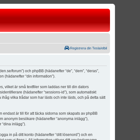
Registrera din Tesla/elbil
weden.se/forum”) och phpBB (hädanefter “de”, “dem”, “deras”,
(hädanefter “din information”).
vilket är små textfiler som laddas ner till din dators
identifierare (hädanefter “sessions-id”), som automatiskt
åg vilka trådar som har lästs och inte lästs, och på detta sätt
ndast är till för att täcka sidorna som skapats av phpBB
da som anonym besökare (hädanefter “anonyma inlägg”),
 “dina inlägg”).
ogga in på ditt konto (hädanefter “ditt lösenord”) och en