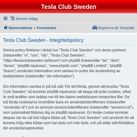
Tesla Club Sweden
Senaste Inlägg
Nyhetssidorna
Forumindex
Registrera din Tesla/elbil
Tesla Club Sweden - Integritetspolicy
Denna policy förklarar i detalj hur “Tesla Club Sweden” och deras partners
(hädanefter “vi”, “oss”, “vår”, “Tesla Club Sweden”,
“https://teslaclubsweden.se/forum”) och phpBB (hädanefter “de”, “dem”,
“deras”, “phpBB mjukvara”, “www.phpbb.com”, “phpBB Limited”, “phpBB
Teams”) använder information som samlas in under din användning av
webbplatsen (hädanefter “din information”).
Din information samlas in på två sätt. För det första, genom att besöka “Tesla
Club Sweden” så kommer phpBB mjukvaran att skapa ett antal cookies, vilket
är små textfiler som laddas ner till din dators webbläsares temporära filer. De
två första cookisarna innehåller bara en användaridentifierare (hädanefter
“användar-id”) och en anonym sessionsidentifierare (hädanefter “sessions-id”),
som automatiskt tilldelas dig av phpBB mjukvaran. En tredje cookie kommer
skapas när du väl läst några trådar på “Tesla Club Sweden” och används för att
komma ihåg vilka trådar som har lästs och inte lästs, och på detta sätt förbättras
din användarupplevelse.