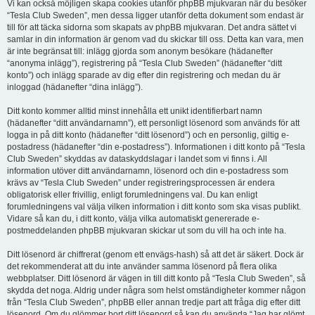
Vi kan också möjligen skapa cookies utanför phpBB mjukvaran när du besöker
“Tesla Club Sweden”, men dessa ligger utanför detta dokument som endast är
till för att täcka sidorna som skapats av phpBB mjukvaran. Det andra sättet vi
samlar in din information är genom vad du skickar till oss. Detta kan vara, men
är inte begränsat till: inlägg gjorda som anonym besökare (hädanefter
“anonyma inlägg”), registrering på “Tesla Club Sweden” (hädanefter “ditt
konto”) och inlägg sparade av dig efter din registrering och medan du är
inloggad (hädanefter “dina inlägg”).
Ditt konto kommer alltid minst innehålla ett unikt identifierbart namn
(hädanefter “ditt användarnamn”), ett personligt lösenord som används för att
logga in på ditt konto (hädanefter “ditt lösenord”) och en personlig, giltig e-
postadress (hädanefter “din e-postadress”). Informationen i ditt konto på “Tesla
Club Sweden” skyddas av dataskyddslagar i landet som vi finns i. All
information utöver ditt användarnamn, lösenord och din e-postadress som
krävs av “Tesla Club Sweden” under registreringsprocessen är endera
obligatorisk eller frivillig, enligt forumledningens val. Du kan enligt
forumledningens val välja vilken information i ditt konto som ska visas publikt.
Vidare så kan du, i ditt konto, välja vilka automatiskt genererade e-
postmeddelanden phpBB mjukvaran skickar ut som du vill ha och inte ha.
Ditt lösenord är chiffrerat (genom ett envägs-hash) så att det är säkert. Dock är
det rekommenderat att du inte använder samma lösenord på flera olika
webbplatser. Ditt lösenord är vägen in till ditt konto på “Tesla Club Sweden”, så
skydda det noga. Aldrig under några som helst omständigheter kommer någon
från “Tesla Club Sweden”, phpBB eller annan tredje part att fråga dig efter ditt
lösenord. Om du glömmer bort ditt lösenord så kan du använda “Jag har glömt