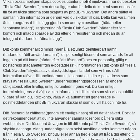
Vi kan också möjligen skapa cookies utanför phpBB mjukvaran när du besöker
“Tesla Club Sweden”, men dessa ligger utanför detta dokument som endast är
till för att täcka sidorna som skapats av phpBB mjukvaran. Det andra sättet vi
samlar in din information är genom vad du skickar till oss. Detta kan vara, men
är inte begränsat till: inlägg gjorda som anonym besökare (hädanefter
“anonyma inlägg”), registrering på “Tesla Club Sweden” (hädanefter “ditt
konto”) och inlägg sparade av dig efter din registrering och medan du är
inloggad (hädanefter “dina inlägg”).
Ditt konto kommer alltid minst innehålla ett unikt identifierbart namn
(hädanefter “ditt användarnamn”), ett personligt lösenord som används för att
logga in på ditt konto (hädanefter “ditt lösenord”) och en personlig, giltig e-
postadress (hädanefter “din e-postadress”). Informationen i ditt konto på “Tesla
Club Sweden” skyddas av dataskyddslagar i landet som vi finns i. All
information utöver ditt användarnamn, lösenord och din e-postadress som
krävs av “Tesla Club Sweden” under registreringsprocessen är endera
obligatorisk eller frivillig, enligt forumledningens val. Du kan enligt
forumledningens val välja vilken information i ditt konto som ska visas publikt.
Vidare så kan du, i ditt konto, välja vilka automatiskt genererade e-
postmeddelanden phpBB mjukvaran skickar ut som du vill ha och inte ha.
Ditt lösenord är chiffrerat (genom ett envägs-hash) så att det är säkert. Dock är
det rekommenderat att du inte använder samma lösenord på flera olika
webbplatser. Ditt lösenord är vägen in till ditt konto på “Tesla Club Sweden”, så
skydda det noga. Aldrig under några som helst omständigheter kommer någon
från “Tesla Club Sweden”, phpBB eller annan tredje part att fråga dig efter ditt
lösenord. Om du glömmer bort ditt lösenord så kan du använda “Jag har glömt