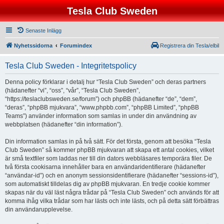
Tesla Club Sweden
Senaste Inlägg
Nyhetssidorna
Forumindex
Registrera din Tesla/elbil
Tesla Club Sweden - Integritetspolicy
Denna policy förklarar i detalj hur “Tesla Club Sweden” och deras partners
(hädanefter “vi”, “oss”, “vår”, “Tesla Club Sweden”,
“https://teslaclubsweden.se/forum”) och phpBB (hädanefter “de”, “dem”,
“deras”, “phpBB mjukvara”, “www.phpbb.com”, “phpBB Limited”, “phpBB
Teams”) använder information som samlas in under din användning av
webbplatsen (hädanefter “din information”).
Din information samlas in på två sätt. För det första, genom att besöka “Tesla
Club Sweden” så kommer phpBB mjukvaran att skapa ett antal cookies, vilket
är små textfiler som laddas ner till din dators webbläsares temporära filer. De
två första cookisarna innehåller bara en användaridentifierare (hädanefter
“användar-id”) och en anonym sessionsidentifierare (hädanefter “sessions-id”),
som automatiskt tilldelas dig av phpBB mjukvaran. En tredje cookie kommer
skapas när du väl läst några trådar på “Tesla Club Sweden” och används för att
komma ihåg vilka trådar som har lästs och inte lästs, och på detta sätt förbättras
din användarupplevelse.