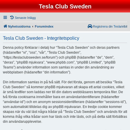
Tesla Club Sweden
Senaste Inlägg
Nyhetssidorna
Forumindex
Registrera din Tesla/elbil
Tesla Club Sweden - Integritetspolicy
Denna policy förklarar i detalj hur “Tesla Club Sweden” och deras partners
(hädanefter “vi”, “oss”, “vår”, “Tesla Club Sweden”,
“https://teslaclubsweden.se/forum”) och phpBB (hädanefter “de”, “dem”,
“deras”, “phpBB mjukvara”, “www.phpbb.com”, “phpBB Limited”, “phpBB
Teams”) använder information som samlas in under din användning av
webbplatsen (hädanefter “din information”).
Din information samlas in på två sätt. För det första, genom att besöka “Tesla
Club Sweden” så kommer phpBB mjukvaran att skapa ett antal cookies, vilket
är små textfiler som laddas ner till din dators webbläsares temporära filer. De
två första cookisarna innehåller bara en användaridentifierare (hädanefter
“användar-id”) och en anonym sessionsidentifierare (hädanefter “sessions-id”),
som automatiskt tilldelas dig av phpBB mjukvaran. En tredje cookie kommer
skapas när du väl läst några trådar på “Tesla Club Sweden” och används för att
komma ihåg vilka trådar som har lästs och inte lästs, och på detta sätt förbättras
din användarupplevelse.