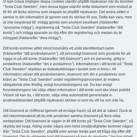
Vi kan också möjligen skapa cookies utanför phpBB mjukvaran när du besöker
“Tesla Club Sweden”, men dessa ligger utanför detta dokument som endast är
till för att täcka sidorna som skapats av phpBB mjukvaran. Det andra sättet vi
samlar in din information är genom vad du skickar till oss. Detta kan vara, men
är inte begränsat till: inlägg gjorda som anonym besökare (hädanefter
“anonyma inlägg”), registrering på “Tesla Club Sweden” (hädanefter “ditt
konto”) och inlägg sparade av dig efter din registrering och medan du är
inloggad (hädanefter “dina inlägg”).
Ditt konto kommer alltid minst innehålla ett unikt identifierbart namn
(hädanefter “ditt användarnamn”), ett personligt lösenord som används för att
logga in på ditt konto (hädanefter “ditt lösenord”) och en personlig, giltig e-
postadress (hädanefter “din e-postadress”). Informationen i ditt konto på “Tesla
Club Sweden” skyddas av dataskyddslagar i landet som vi finns i. All
information utöver ditt användarnamn, lösenord och din e-postadress som
krävs av “Tesla Club Sweden” under registreringsprocessen är endera
obligatorisk eller frivillig, enligt forumledningens val. Du kan enligt
forumledningens val välja vilken information i ditt konto som ska visas publikt.
Vidare så kan du, i ditt konto, välja vilka automatiskt genererade e-
postmeddelanden phpBB mjukvaran skickar ut som du vill ha och inte ha.
Ditt lösenord är chiffrerat (genom ett envägs-hash) så att det är säkert. Dock är
det rekommenderat att du inte använder samma lösenord på flera olika
webbplatser. Ditt lösenord är vägen in till ditt konto på “Tesla Club Sweden”, så
skydda det noga. Aldrig under några som helst omständigheter kommer någon
från “Tesla Club Sweden”, phpBB eller annan tredje part att fråga dig efter ditt
lösenord. Om du glömmer bort ditt lösenord så kan du använda “Jag har glömt