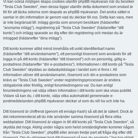
Vi kan också möjligen skapa cookies utanför phpBB mjukvaran när du besöker
“Tesla Club Sweden”, men dessa ligger utanför detta dokument som endast är
till för att täcka sidorna som skapats av phpBB mjukvaran. Det andra sättet vi
samlar in din information är genom vad du skickar till oss. Detta kan vara, men
är inte begränsat till: inlägg gjorda som anonym besökare (hädanefter
“anonyma inlägg”), registrering på “Tesla Club Sweden” (hädanefter “ditt
konto”) och inlägg sparade av dig efter din registrering och medan du är
inloggad (hädanefter “dina inlägg”).
Ditt konto kommer alltid minst innehålla ett unikt identifierbart namn
(hädanefter “ditt användarnamn”), ett personligt lösenord som används för att
logga in på ditt konto (hädanefter “ditt lösenord”) och en personlig, giltig e-
postadress (hädanefter “din e-postadress”). Informationen i ditt konto på “Tesla
Club Sweden” skyddas av dataskyddslagar i landet som vi finns i. All
information utöver ditt användarnamn, lösenord och din e-postadress som
krävs av “Tesla Club Sweden” under registreringsprocessen är endera
obligatorisk eller frivillig, enligt forumledningens val. Du kan enligt
forumledningens val välja vilken information i ditt konto som ska visas publikt.
Vidare så kan du, i ditt konto, välja vilka automatiskt genererade e-
postmeddelanden phpBB mjukvaran skickar ut som du vill ha och inte ha.
Ditt lösenord är chiffrerat (genom ett envägs-hash) så att det är säkert. Dock är
det rekommenderat att du inte använder samma lösenord på flera olika
webbplatser. Ditt lösenord är vägen in till ditt konto på “Tesla Club Sweden”, så
skydda det noga. Aldrig under några som helst omständigheter kommer någon
från “Tesla Club Sweden”, phpBB eller annan tredje part att fråga dig efter ditt
lösenord. Om du glömmer bort ditt lösenord så kan du använda “Jag har glömt