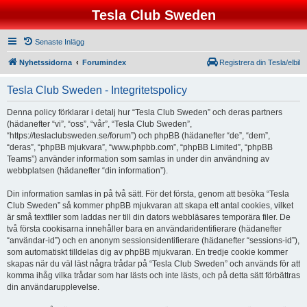
Tesla Club Sweden
Senaste Inlägg
Nyhetssidorna
Forumindex
Registrera din Tesla/elbil
Tesla Club Sweden - Integritetspolicy
Denna policy förklarar i detalj hur “Tesla Club Sweden” och deras partners
(hädanefter “vi”, “oss”, “vår”, “Tesla Club Sweden”,
“https://teslaclubsweden.se/forum”) och phpBB (hädanefter “de”, “dem”,
“deras”, “phpBB mjukvara”, “www.phpbb.com”, “phpBB Limited”, “phpBB
Teams”) använder information som samlas in under din användning av
webbplatsen (hädanefter “din information”).
Din information samlas in på två sätt. För det första, genom att besöka “Tesla
Club Sweden” så kommer phpBB mjukvaran att skapa ett antal cookies, vilket
är små textfiler som laddas ner till din dators webbläsares temporära filer. De
två första cookisarna innehåller bara en användaridentifierare (hädanefter
“användar-id”) och en anonym sessionsidentifierare (hädanefter “sessions-id”),
som automatiskt tilldelas dig av phpBB mjukvaran. En tredje cookie kommer
skapas när du väl läst några trådar på “Tesla Club Sweden” och används för att
komma ihåg vilka trådar som har lästs och inte lästs, och på detta sätt förbättras
din användarupplevelse.