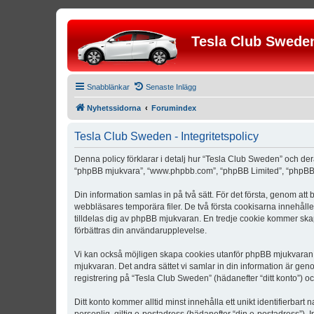
Tesla Club Swede
Snabblänkar
Senaste Inlägg
Nyhetssidorna
Forumindex
Tesla Club Sweden - Integritetspolicy
Denna policy förklarar i detalj hur “Tesla Club Sweden” och der
“phpBB mjukvara”, “www.phpbb.com”, “phpBB Limited”, “phpBB 
Din information samlas in på två sätt. För det första, genom att
webbläsares temporära filer. De två första cookisarna innehåll
tilldelas dig av phpBB mjukvaran. En tredje cookie kommer skapa
förbättras din användarupplevelse.
Vi kan också möjligen skapa cookies utanför phpBB mjukvaran n
mjukvaran. Det andra sättet vi samlar in din information är gen
registrering på “Tesla Club Sweden” (hädanefter “ditt konto”) o
Ditt konto kommer alltid minst innehålla ett unikt identifierbart