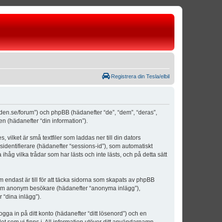
Registrera din Tesla/elbil
weden.se/forum”) och phpBB (hädanefter “de”, “dem”, “deras”,
(hädanefter “din information”).
vilket är små textfiler som laddas ner till din dators
identifierare (hädanefter “sessions-id”), som automatiskt
åg vilka trådar som har lästs och inte lästs, och på detta sätt
ndast är till för att täcka sidorna som skapats av phpBB
da som anonym besökare (hädanefter “anonyma inlägg”),
 “dina inlägg”).
ogga in på ditt konto (hädanefter “ditt lösenord”) och en