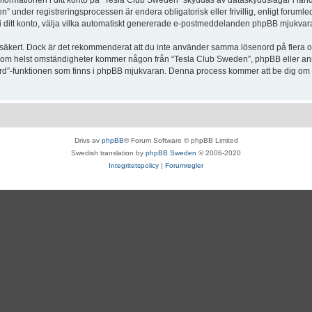
Informationen i ditt konto på “Tesla Club Sweden” skyddas av dataskyddslagar i lande
under registreringsprocessen är endera obligatorisk eller frivillig, enligt forumle
, i ditt konto, välja vilka automatiskt genererade e-postmeddelanden phpBB mjukvara
r säkert. Dock är det rekommenderat att du inte använder samma lösenord på flera olik
om helst omständigheter kommer någon från “Tesla Club Sweden”, phpBB eller annan
enord”-funktionen som finns i phpBB mjukvaran. Denna process kommer att be dig 
Drivs av
phpBB
® Forum Software © phpBB Limited
Swedish translation by
phpBB Sweden
© 2006-2020
Integritetspolicy
|
Forumregler