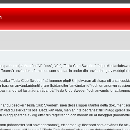
n
as partners (hädanefter “vi”, “oss”, “vår”, “Tesla Club Sweden”, “https://teslaclubs
Teams”) använder information som samlas in under din användning av webbplatsen 
 besöka “Tesla Club Sweden” så kommer phpBB mjukvaran att skapa ett antal cookies, 
er bara en användaridentifierare (hädanefter “användar-id”) och en anonym sessions
s när du väl läst några trådar på “Tesla Club Sweden” och används för att komma ih
är du besöker “Tesla Club Sweden”, men dessa ligger utanför detta dokument som e
om vad du skickar till oss. Detta kan vara, men är inte begränsat till: inlägg gjor
ch inlägg sparade av dig efter din registrering och medan du är inloggad (hädanefter
 namn (hädanefter “ditt användarnamn”), ett personligt lösenord som används för att l