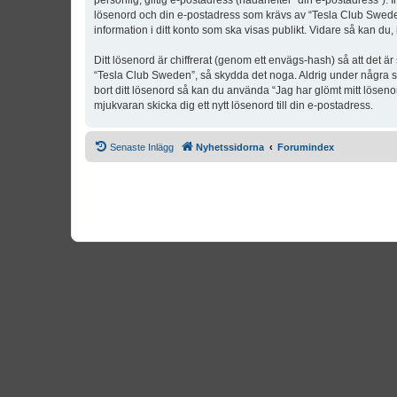
personlig, giltig e-postadress (hädanefter “din e-postadress”). 
lösenord och din e-postadress som krävs av “Tesla Club Sweden” 
information i ditt konto som ska visas publikt. Vidare så kan du
Ditt lösenord är chiffrerat (genom ett envägs-hash) så att det ä
“Tesla Club Sweden”, så skydda det noga. Aldrig under några s
bort ditt lösenord så kan du använda “Jag har glömt mitt lös
mjukvaran skicka dig ett nytt lösenord till din e-postadress.
Senaste Inlägg
Nyhetssidorna
Forumindex