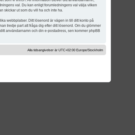
t som vi finns i. All information utöver ditt användarnamn,
dningens val. Du kan enligt forumledningens val välja vilken
n skickar ut som du vill ha och inte ha.
a webbplatser. Ditt lösenord är vägen in till ditt konto på
 tredje part att fråga dig efter ditt lösenord. Om du glömmer
om ditt användarnamn och din e-postadress, sen kommer phpBB
Alla tidsangivelser är UTC+02:00 Europe/Stockholm