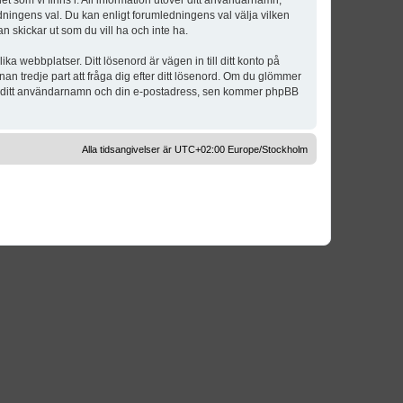
t som vi finns i. All information utöver ditt användarnamn,
dningens val. Du kan enligt forumledningens val välja vilken
n skickar ut som du vill ha och inte ha.
a webbplatser. Ditt lösenord är vägen in till ditt konto på
 tredje part att fråga dig efter ditt lösenord. Om du glömmer
om ditt användarnamn och din e-postadress, sen kommer phpBB
Alla tidsangivelser är UTC+02:00 Europe/Stockholm