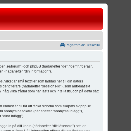
Registrera din Tesla/elbil
weden.se/forum”) och phpBB (hädanefter “de”, “dem”, “deras”,
(hädanefter “din information”).
vilket är små textfiler som laddas ner till din dators
identifierare (hädanefter “sessions-id”), som automatiskt
åg vilka trådar som har lästs och inte lästs, och på detta sätt
ndast är till för att täcka sidorna som skapats av phpBB
da som anonym besökare (hädanefter “anonyma inlägg”),
 “dina inlägg”).
ogga in på ditt konto (hädanefter “ditt lösenord”) och en