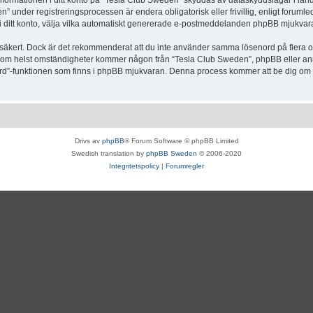
Informationen i ditt konto på “Tesla Club Sweden” skyddas av dataskyddslagar i lande
under registreringsprocessen är endera obligatorisk eller frivillig, enligt forumle
, i ditt konto, välja vilka automatiskt genererade e-postmeddelanden phpBB mjukvara
r säkert. Dock är det rekommenderat att du inte använder samma lösenord på flera olik
om helst omständigheter kommer någon från “Tesla Club Sweden”, phpBB eller annan
enord”-funktionen som finns i phpBB mjukvaran. Denna process kommer att be dig 
Drivs av
phpBB
® Forum Software © phpBB Limited
Swedish translation by
phpBB Sweden
© 2006-2020
Integritetspolicy
|
Forumregler