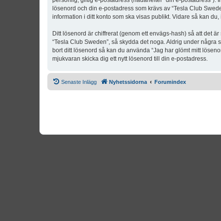
personlig, giltig e-postadress (hädanefter “din e-postadress”). 
lösenord och din e-postadress som krävs av “Tesla Club Sweden” 
information i ditt konto som ska visas publikt. Vidare så kan du
Ditt lösenord är chiffrerat (genom ett envägs-hash) så att det ä
“Tesla Club Sweden”, så skydda det noga. Aldrig under några s
bort ditt lösenord så kan du använda “Jag har glömt mitt lös
mjukvaran skicka dig ett nytt lösenord till din e-postadress.
Senaste Inlägg
Nyhetssidorna
Forumindex