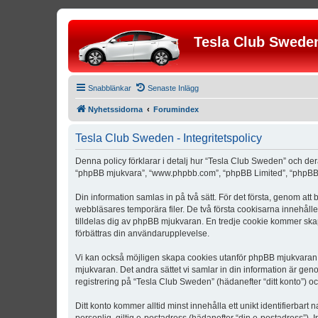
Tesla Club Swede
Snabblänkar
Senaste Inlägg
Nyhetssidorna
Forumindex
Tesla Club Sweden - Integritetspolicy
Denna policy förklarar i detalj hur “Tesla Club Sweden” och der
“phpBB mjukvara”, “www.phpbb.com”, “phpBB Limited”, “phpBB 
Din information samlas in på två sätt. För det första, genom att
webbläsares temporära filer. De två första cookisarna innehåll
tilldelas dig av phpBB mjukvaran. En tredje cookie kommer skapa
förbättras din användarupplevelse.
Vi kan också möjligen skapa cookies utanför phpBB mjukvaran n
mjukvaran. Det andra sättet vi samlar in din information är gen
registrering på “Tesla Club Sweden” (hädanefter “ditt konto”) o
Ditt konto kommer alltid minst innehålla ett unikt identifierbart