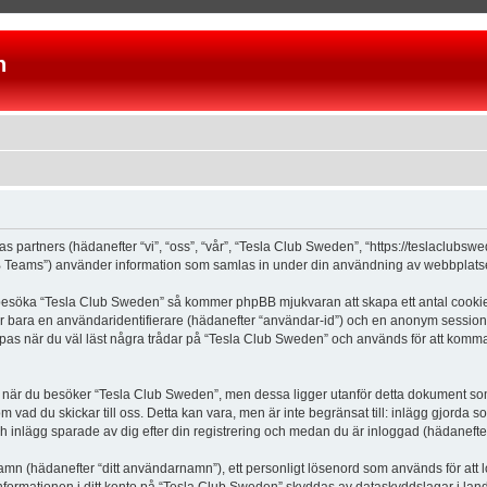
n
as partners (hädanefter “vi”, “oss”, “vår”, “Tesla Club Sweden”, “https://teslaclubs
Teams”) använder information som samlas in under din användning av webbplatsen 
 besöka “Tesla Club Sweden” så kommer phpBB mjukvaran att skapa ett antal cookies, 
er bara en användaridentifierare (hädanefter “användar-id”) och en anonym sessions
s när du väl läst några trådar på “Tesla Club Sweden” och används för att komma ih
är du besöker “Tesla Club Sweden”, men dessa ligger utanför detta dokument som e
om vad du skickar till oss. Detta kan vara, men är inte begränsat till: inlägg gjor
ch inlägg sparade av dig efter din registrering och medan du är inloggad (hädanefter
 namn (hädanefter “ditt användarnamn”), ett personligt lösenord som används för att l