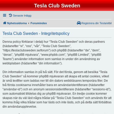
Tesla Club Sweden
Senaste Inlägg
Nyhetssidorna
Forumindex
Registrera din Tesla/elbil
Tesla Club Sweden - Integritetspolicy
Denna policy förklarar i detalj hur “Tesla Club Sweden” och deras partners
(hädanefter “vi”, “oss”, “vår”, “Tesla Club Sweden”,
“https://teslaclubsweden.se/forum”) och phpBB (hädanefter “de”, “dem”,
“deras”, “phpBB mjukvara”, “www.phpbb.com”, “phpBB Limited”, “phpBB
Teams”) använder information som samlas in under din användning av
webbplatsen (hädanefter “din information”).
Din information samlas in på två sätt. För det första, genom att besöka “Tesla
Club Sweden” så kommer phpBB mjukvaran att skapa ett antal cookies, vilket
är små textfiler som laddas ner till din dators webbläsares temporära filer. De
två första cookisarna innehåller bara en användaridentifierare (hädanefter
“användar-id”) och en anonym sessionsidentifierare (hädanefter “sessions-id”),
som automatiskt tilldelas dig av phpBB mjukvaran. En tredje cookie kommer
skapas när du väl läst några trådar på “Tesla Club Sweden” och används för att
komma ihåg vilka trådar som har lästs och inte lästs, och på detta sätt förbättras
din användarupplevelse.