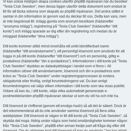
Vi kan också möjligen skapa cookies utanför phpBB mjukvaran när du besöker
“Tesla Club Sweden”, men dessa ligger utanför detta dokument som endast är
till för att täcka sidorna som skapats av phpBB mjukvaran. Det andra sättet vi
samlar in din information är genom vad du skickar till oss. Detta kan vara, men
är inte begränsat till: inlägg gjorda som anonym besökare (hädanefter
“anonyma inlägg”), registrering på “Tesla Club Sweden” (hädanefter “ditt
konto”) och inlägg sparade av dig efter din registrering och medan du är
inloggad (hädanefter “dina inlägg”).
Ditt konto kommer alltid minst innehålla ett unikt identifierbart namn
(hädanefter “ditt användarnamn”), ett personligt lösenord som används för att
logga in på ditt konto (hädanefter “ditt lösenord”) och en personlig, giltig e-
postadress (hädanefter “din e-postadress”). Informationen i ditt konto på “Tesla
Club Sweden” skyddas av dataskyddslagar i landet som vi finns i. All
information utöver ditt användarnamn, lösenord och din e-postadress som
krävs av “Tesla Club Sweden” under registreringsprocessen är endera
obligatorisk eller frivillig, enligt forumledningens val. Du kan enligt
forumledningens val välja vilken information i ditt konto som ska visas publikt.
Vidare så kan du, i ditt konto, välja vilka automatiskt genererade e-
postmeddelanden phpBB mjukvaran skickar ut som du vill ha och inte ha.
Ditt lösenord är chiffrerat (genom ett envägs-hash) så att det är säkert. Dock är
det rekommenderat att du inte använder samma lösenord på flera olika
webbplatser. Ditt lösenord är vägen in till ditt konto på “Tesla Club Sweden”, så
skydda det noga. Aldrig under några som helst omständigheter kommer någon
från “Tesla Club Sweden”, phpBB eller annan tredje part att fråga dig efter ditt
lösenord. Om du glömmer bort ditt lösenord så kan du använda “Jag har glömt