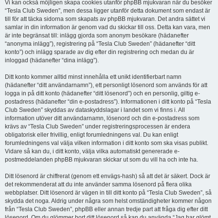
Vi kan också möjligen skapa cookies utanför phpBB mjukvaran när du besöker
“Tesla Club Sweden”, men dessa ligger utanför detta dokument som endast är
till för att täcka sidorna som skapats av phpBB mjukvaran. Det andra sättet vi
samlar in din information är genom vad du skickar till oss. Detta kan vara, men
är inte begränsat till: inlägg gjorda som anonym besökare (hädanefter
“anonyma inlägg”), registrering på “Tesla Club Sweden” (hädanefter “ditt
konto”) och inlägg sparade av dig efter din registrering och medan du är
inloggad (hädanefter “dina inlägg”).
Ditt konto kommer alltid minst innehålla ett unikt identifierbart namn
(hädanefter “ditt användarnamn”), ett personligt lösenord som används för att
logga in på ditt konto (hädanefter “ditt lösenord”) och en personlig, giltig e-
postadress (hädanefter “din e-postadress”). Informationen i ditt konto på “Tesla
Club Sweden” skyddas av dataskyddslagar i landet som vi finns i. All
information utöver ditt användarnamn, lösenord och din e-postadress som
krävs av “Tesla Club Sweden” under registreringsprocessen är endera
obligatorisk eller frivillig, enligt forumledningens val. Du kan enligt
forumledningens val välja vilken information i ditt konto som ska visas publikt.
Vidare så kan du, i ditt konto, välja vilka automatiskt genererade e-
postmeddelanden phpBB mjukvaran skickar ut som du vill ha och inte ha.
Ditt lösenord är chiffrerat (genom ett envägs-hash) så att det är säkert. Dock är
det rekommenderat att du inte använder samma lösenord på flera olika
webbplatser. Ditt lösenord är vägen in till ditt konto på “Tesla Club Sweden”, så
skydda det noga. Aldrig under några som helst omständigheter kommer någon
från “Tesla Club Sweden”, phpBB eller annan tredje part att fråga dig efter ditt
lösenord. Om du glömmer bort ditt lösenord så kan du använda “Jag har glömt