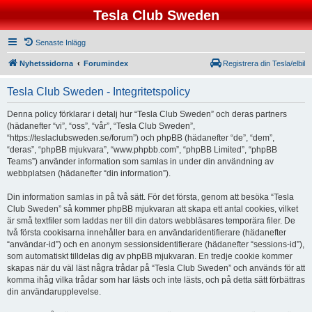
Tesla Club Sweden
Senaste Inlägg
Nyhetssidorna
Forumindex
Registrera din Tesla/elbil
Tesla Club Sweden - Integritetspolicy
Denna policy förklarar i detalj hur “Tesla Club Sweden” och deras partners
(hädanefter “vi”, “oss”, “vår”, “Tesla Club Sweden”,
“https://teslaclubsweden.se/forum”) och phpBB (hädanefter “de”, “dem”,
“deras”, “phpBB mjukvara”, “www.phpbb.com”, “phpBB Limited”, “phpBB
Teams”) använder information som samlas in under din användning av
webbplatsen (hädanefter “din information”).
Din information samlas in på två sätt. För det första, genom att besöka “Tesla
Club Sweden” så kommer phpBB mjukvaran att skapa ett antal cookies, vilket
är små textfiler som laddas ner till din dators webbläsares temporära filer. De
två första cookisarna innehåller bara en användaridentifierare (hädanefter
“användar-id”) och en anonym sessionsidentifierare (hädanefter “sessions-id”),
som automatiskt tilldelas dig av phpBB mjukvaran. En tredje cookie kommer
skapas när du väl läst några trådar på “Tesla Club Sweden” och används för att
komma ihåg vilka trådar som har lästs och inte lästs, och på detta sätt förbättras
din användarupplevelse.