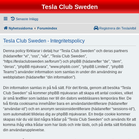
Tesla Club Sweden
Senaste Inlägg
Nyhetssidorna
Forumindex
Registrera din Tesla/elbil
Tesla Club Sweden - Integritetspolicy
Denna policy förklarar i detalj hur “Tesla Club Sweden” och deras partners
(hädanefter “vi”, “oss”, “vår”, “Tesla Club Sweden”,
“https://teslaclubsweden.se/forum”) och phpBB (hädanefter “de”, “dem”,
“deras”, “phpBB mjukvara”, “www.phpbb.com”, “phpBB Limited”, “phpBB
Teams”) använder information som samlas in under din användning av
webbplatsen (hädanefter “din information”).
Din information samlas in på två sätt. För det första, genom att besöka “Tesla
Club Sweden” så kommer phpBB mjukvaran att skapa ett antal cookies, vilket
är små textfiler som laddas ner till din dators webbläsares temporära filer. De
två första cookisarna innehåller bara en användaridentifierare (hädanefter
“användar-id”) och en anonym sessionsidentifierare (hädanefter “sessions-id”),
som automatiskt tilldelas dig av phpBB mjukvaran. En tredje cookie kommer
skapas när du väl läst några trådar på “Tesla Club Sweden” och används för att
komma ihåg vilka trådar som har lästs och inte lästs, och på detta sätt förbättras
din användarupplevelse.