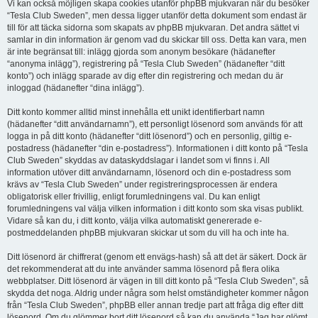
Vi kan också möjligen skapa cookies utanför phpBB mjukvaran när du besöker
“Tesla Club Sweden”, men dessa ligger utanför detta dokument som endast är
till för att täcka sidorna som skapats av phpBB mjukvaran. Det andra sättet vi
samlar in din information är genom vad du skickar till oss. Detta kan vara, men
är inte begränsat till: inlägg gjorda som anonym besökare (hädanefter
“anonyma inlägg”), registrering på “Tesla Club Sweden” (hädanefter “ditt
konto”) och inlägg sparade av dig efter din registrering och medan du är
inloggad (hädanefter “dina inlägg”).
Ditt konto kommer alltid minst innehålla ett unikt identifierbart namn
(hädanefter “ditt användarnamn”), ett personligt lösenord som används för att
logga in på ditt konto (hädanefter “ditt lösenord”) och en personlig, giltig e-
postadress (hädanefter “din e-postadress”). Informationen i ditt konto på “Tesla
Club Sweden” skyddas av dataskyddslagar i landet som vi finns i. All
information utöver ditt användarnamn, lösenord och din e-postadress som
krävs av “Tesla Club Sweden” under registreringsprocessen är endera
obligatorisk eller frivillig, enligt forumledningens val. Du kan enligt
forumledningens val välja vilken information i ditt konto som ska visas publikt.
Vidare så kan du, i ditt konto, välja vilka automatiskt genererade e-
postmeddelanden phpBB mjukvaran skickar ut som du vill ha och inte ha.
Ditt lösenord är chiffrerat (genom ett envägs-hash) så att det är säkert. Dock är
det rekommenderat att du inte använder samma lösenord på flera olika
webbplatser. Ditt lösenord är vägen in till ditt konto på “Tesla Club Sweden”, så
skydda det noga. Aldrig under några som helst omständigheter kommer någon
från “Tesla Club Sweden”, phpBB eller annan tredje part att fråga dig efter ditt
lösenord. Om du glömmer bort ditt lösenord så kan du använda “Jag har glömt