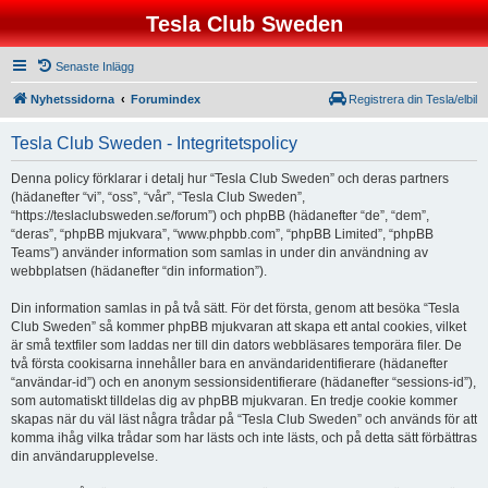
Tesla Club Sweden
Senaste Inlägg
Nyhetssidorna
Forumindex
Registrera din Tesla/elbil
Tesla Club Sweden - Integritetspolicy
Denna policy förklarar i detalj hur “Tesla Club Sweden” och deras partners
(hädanefter “vi”, “oss”, “vår”, “Tesla Club Sweden”,
“https://teslaclubsweden.se/forum”) och phpBB (hädanefter “de”, “dem”,
“deras”, “phpBB mjukvara”, “www.phpbb.com”, “phpBB Limited”, “phpBB
Teams”) använder information som samlas in under din användning av
webbplatsen (hädanefter “din information”).
Din information samlas in på två sätt. För det första, genom att besöka “Tesla
Club Sweden” så kommer phpBB mjukvaran att skapa ett antal cookies, vilket
är små textfiler som laddas ner till din dators webbläsares temporära filer. De
två första cookisarna innehåller bara en användaridentifierare (hädanefter
“användar-id”) och en anonym sessionsidentifierare (hädanefter “sessions-id”),
som automatiskt tilldelas dig av phpBB mjukvaran. En tredje cookie kommer
skapas när du väl läst några trådar på “Tesla Club Sweden” och används för att
komma ihåg vilka trådar som har lästs och inte lästs, och på detta sätt förbättras
din användarupplevelse.