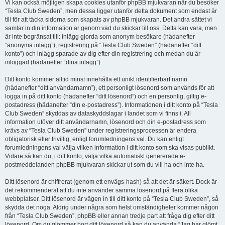
Vi kan också möjligen skapa cookies utanför phpBB mjukvaran när du besöker
“Tesla Club Sweden”, men dessa ligger utanför detta dokument som endast är
till för att täcka sidorna som skapats av phpBB mjukvaran. Det andra sättet vi
samlar in din information är genom vad du skickar till oss. Detta kan vara, men
är inte begränsat till: inlägg gjorda som anonym besökare (hädanefter
“anonyma inlägg”), registrering på “Tesla Club Sweden” (hädanefter “ditt
konto”) och inlägg sparade av dig efter din registrering och medan du är
inloggad (hädanefter “dina inlägg”).
Ditt konto kommer alltid minst innehålla ett unikt identifierbart namn
(hädanefter “ditt användarnamn”), ett personligt lösenord som används för att
logga in på ditt konto (hädanefter “ditt lösenord”) och en personlig, giltig e-
postadress (hädanefter “din e-postadress”). Informationen i ditt konto på “Tesla
Club Sweden” skyddas av dataskyddslagar i landet som vi finns i. All
information utöver ditt användarnamn, lösenord och din e-postadress som
krävs av “Tesla Club Sweden” under registreringsprocessen är endera
obligatorisk eller frivillig, enligt forumledningens val. Du kan enligt
forumledningens val välja vilken information i ditt konto som ska visas publikt.
Vidare så kan du, i ditt konto, välja vilka automatiskt genererade e-
postmeddelanden phpBB mjukvaran skickar ut som du vill ha och inte ha.
Ditt lösenord är chiffrerat (genom ett envägs-hash) så att det är säkert. Dock är
det rekommenderat att du inte använder samma lösenord på flera olika
webbplatser. Ditt lösenord är vägen in till ditt konto på “Tesla Club Sweden”, så
skydda det noga. Aldrig under några som helst omständigheter kommer någon
från “Tesla Club Sweden”, phpBB eller annan tredje part att fråga dig efter ditt
lösenord. Om du glömmer bort ditt lösenord så kan du använda “Jag har glömt