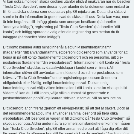
Vi kan också möjligen skapa cookies utanför phpBB mjukvaran när du besöker
“Tesla Club Sweden”, men dessa ligger utanför detta dokument som endast är
till för att täcka sidorna som skapats av phpBB mjukvaran. Det andra sättet vi
samlar in din information är genom vad du skickar till oss. Detta kan vara, men
är inte begränsat till: inlägg gjorda som anonym besökare (hädanefter
“anonyma inlägg”), registrering på “Tesla Club Sweden” (hädanefter “ditt
konto”) och inlägg sparade av dig efter din registrering och medan du är
inloggad (hädanefter “dina inlägg”).
Ditt konto kommer alltid minst innehålla ett unikt identifierbart namn
(hädanefter “ditt användarnamn”), ett personligt lösenord som används för att
logga in på ditt konto (hädanefter “ditt lösenord”) och en personlig, giltig e-
postadress (hädanefter “din e-postadress”). Informationen i ditt konto på “Tesla
Club Sweden” skyddas av dataskyddslagar i landet som vi finns i. All
information utöver ditt användarnamn, lösenord och din e-postadress som
krävs av “Tesla Club Sweden” under registreringsprocessen är endera
obligatorisk eller frivillig, enligt forumledningens val. Du kan enligt
forumledningens val välja vilken information i ditt konto som ska visas publikt.
Vidare så kan du, i ditt konto, välja vilka automatiskt genererade e-
postmeddelanden phpBB mjukvaran skickar ut som du vill ha och inte ha.
Ditt lösenord är chiffrerat (genom ett envägs-hash) så att det är säkert. Dock är
det rekommenderat att du inte använder samma lösenord på flera olika
webbplatser. Ditt lösenord är vägen in till ditt konto på “Tesla Club Sweden”, så
skydda det noga. Aldrig under några som helst omständigheter kommer någon
från “Tesla Club Sweden”, phpBB eller annan tredje part att fråga dig efter ditt
lösenord. Om du glömmer bort ditt lösenord så kan du använda “Jag har glömt