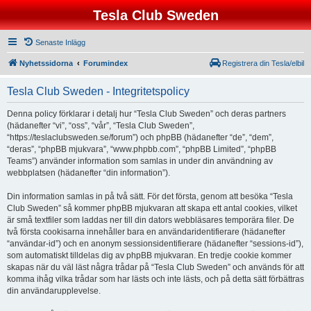
Tesla Club Sweden
Senaste Inlägg
Nyhetssidorna
Forumindex
Registrera din Tesla/elbil
Tesla Club Sweden - Integritetspolicy
Denna policy förklarar i detalj hur “Tesla Club Sweden” och deras partners
(hädanefter “vi”, “oss”, “vår”, “Tesla Club Sweden”,
“https://teslaclubsweden.se/forum”) och phpBB (hädanefter “de”, “dem”,
“deras”, “phpBB mjukvara”, “www.phpbb.com”, “phpBB Limited”, “phpBB
Teams”) använder information som samlas in under din användning av
webbplatsen (hädanefter “din information”).
Din information samlas in på två sätt. För det första, genom att besöka “Tesla
Club Sweden” så kommer phpBB mjukvaran att skapa ett antal cookies, vilket
är små textfiler som laddas ner till din dators webbläsares temporära filer. De
två första cookisarna innehåller bara en användaridentifierare (hädanefter
“användar-id”) och en anonym sessionsidentifierare (hädanefter “sessions-id”),
som automatiskt tilldelas dig av phpBB mjukvaran. En tredje cookie kommer
skapas när du väl läst några trådar på “Tesla Club Sweden” och används för att
komma ihåg vilka trådar som har lästs och inte lästs, och på detta sätt förbättras
din användarupplevelse.