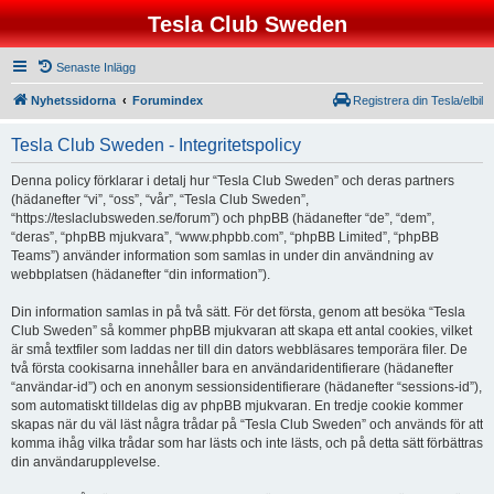
Tesla Club Sweden
Senaste Inlägg
Nyhetssidorna
Forumindex
Registrera din Tesla/elbil
Tesla Club Sweden - Integritetspolicy
Denna policy förklarar i detalj hur “Tesla Club Sweden” och deras partners
(hädanefter “vi”, “oss”, “vår”, “Tesla Club Sweden”,
“https://teslaclubsweden.se/forum”) och phpBB (hädanefter “de”, “dem”,
“deras”, “phpBB mjukvara”, “www.phpbb.com”, “phpBB Limited”, “phpBB
Teams”) använder information som samlas in under din användning av
webbplatsen (hädanefter “din information”).
Din information samlas in på två sätt. För det första, genom att besöka “Tesla
Club Sweden” så kommer phpBB mjukvaran att skapa ett antal cookies, vilket
är små textfiler som laddas ner till din dators webbläsares temporära filer. De
två första cookisarna innehåller bara en användaridentifierare (hädanefter
“användar-id”) och en anonym sessionsidentifierare (hädanefter “sessions-id”),
som automatiskt tilldelas dig av phpBB mjukvaran. En tredje cookie kommer
skapas när du väl läst några trådar på “Tesla Club Sweden” och används för att
komma ihåg vilka trådar som har lästs och inte lästs, och på detta sätt förbättras
din användarupplevelse.