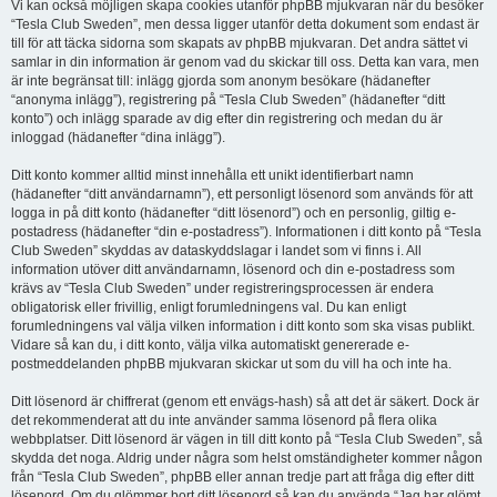
Vi kan också möjligen skapa cookies utanför phpBB mjukvaran när du besöker
“Tesla Club Sweden”, men dessa ligger utanför detta dokument som endast är
till för att täcka sidorna som skapats av phpBB mjukvaran. Det andra sättet vi
samlar in din information är genom vad du skickar till oss. Detta kan vara, men
är inte begränsat till: inlägg gjorda som anonym besökare (hädanefter
“anonyma inlägg”), registrering på “Tesla Club Sweden” (hädanefter “ditt
konto”) och inlägg sparade av dig efter din registrering och medan du är
inloggad (hädanefter “dina inlägg”).
Ditt konto kommer alltid minst innehålla ett unikt identifierbart namn
(hädanefter “ditt användarnamn”), ett personligt lösenord som används för att
logga in på ditt konto (hädanefter “ditt lösenord”) och en personlig, giltig e-
postadress (hädanefter “din e-postadress”). Informationen i ditt konto på “Tesla
Club Sweden” skyddas av dataskyddslagar i landet som vi finns i. All
information utöver ditt användarnamn, lösenord och din e-postadress som
krävs av “Tesla Club Sweden” under registreringsprocessen är endera
obligatorisk eller frivillig, enligt forumledningens val. Du kan enligt
forumledningens val välja vilken information i ditt konto som ska visas publikt.
Vidare så kan du, i ditt konto, välja vilka automatiskt genererade e-
postmeddelanden phpBB mjukvaran skickar ut som du vill ha och inte ha.
Ditt lösenord är chiffrerat (genom ett envägs-hash) så att det är säkert. Dock är
det rekommenderat att du inte använder samma lösenord på flera olika
webbplatser. Ditt lösenord är vägen in till ditt konto på “Tesla Club Sweden”, så
skydda det noga. Aldrig under några som helst omständigheter kommer någon
från “Tesla Club Sweden”, phpBB eller annan tredje part att fråga dig efter ditt
lösenord. Om du glömmer bort ditt lösenord så kan du använda “Jag har glömt