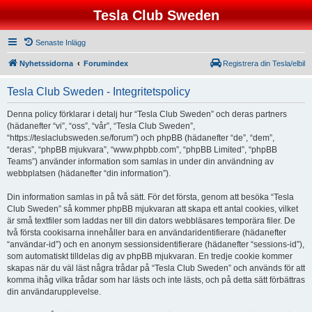
Tesla Club Sweden
Senaste Inlägg
Nyhetssidorna
Forumindex
Registrera din Tesla/elbil
Tesla Club Sweden - Integritetspolicy
Denna policy förklarar i detalj hur “Tesla Club Sweden” och deras partners
(hädanefter “vi”, “oss”, “vår”, “Tesla Club Sweden”,
“https://teslaclubsweden.se/forum”) och phpBB (hädanefter “de”, “dem”,
“deras”, “phpBB mjukvara”, “www.phpbb.com”, “phpBB Limited”, “phpBB
Teams”) använder information som samlas in under din användning av
webbplatsen (hädanefter “din information”).
Din information samlas in på två sätt. För det första, genom att besöka “Tesla
Club Sweden” så kommer phpBB mjukvaran att skapa ett antal cookies, vilket
är små textfiler som laddas ner till din dators webbläsares temporära filer. De
två första cookisarna innehåller bara en användaridentifierare (hädanefter
“användar-id”) och en anonym sessionsidentifierare (hädanefter “sessions-id”),
som automatiskt tilldelas dig av phpBB mjukvaran. En tredje cookie kommer
skapas när du väl läst några trådar på “Tesla Club Sweden” och används för att
komma ihåg vilka trådar som har lästs och inte lästs, och på detta sätt förbättras
din användarupplevelse.