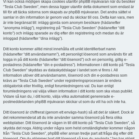
Vi kan också möjligen skapa cookies utanför phpBB mjukvaran när du besöker
“Tesla Club Sweden”, men dessa ligger utanför detta dokument som endast är
till för att täcka sidorna som skapats av phpBB mjukvaran. Det andra sättet vi
samlar in din information är genom vad du skickar till oss. Detta kan vara, men
är inte begränsat till: inlägg gjorda som anonym besökare (hädanefter
“anonyma inlägg”), registrering på “Tesla Club Sweden” (hädanefter “ditt
konto”) och inlägg sparade av dig efter din registrering och medan du är
inloggad (hädanefter “dina inlägg”).
Ditt konto kommer alltid minst innehålla ett unikt identifierbart namn
(hädanefter “ditt användarnamn”), ett personligt lösenord som används för att
logga in på ditt konto (hädanefter “ditt lösenord”) och en personlig, giltig e-
postadress (hädanefter “din e-postadress”). Informationen i ditt konto på “Tesla
Club Sweden” skyddas av dataskyddslagar i landet som vi finns i. All
information utöver ditt användarnamn, lösenord och din e-postadress som
krävs av “Tesla Club Sweden” under registreringsprocessen är endera
obligatorisk eller frivillig, enligt forumledningens val. Du kan enligt
forumledningens val välja vilken information i ditt konto som ska visas publikt.
Vidare så kan du, i ditt konto, välja vilka automatiskt genererade e-
postmeddelanden phpBB mjukvaran skickar ut som du vill ha och inte ha.
Ditt lösenord är chiffrerat (genom ett envägs-hash) så att det är säkert. Dock är
det rekommenderat att du inte använder samma lösenord på flera olika
webbplatser. Ditt lösenord är vägen in till ditt konto på “Tesla Club Sweden”, så
skydda det noga. Aldrig under några som helst omständigheter kommer någon
från “Tesla Club Sweden”, phpBB eller annan tredje part att fråga dig efter ditt
lösenord. Om du glömmer bort ditt lösenord så kan du använda “Jag har glömt