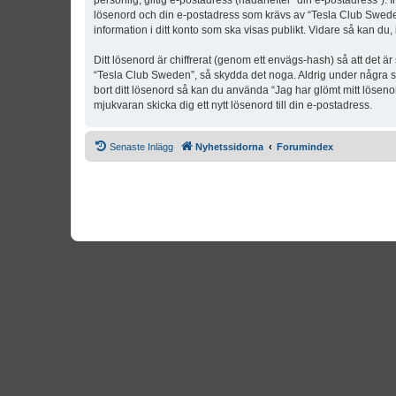
personlig, giltig e-postadress (hädanefter “din e-postadress”). 
lösenord och din e-postadress som krävs av “Tesla Club Sweden” 
information i ditt konto som ska visas publikt. Vidare så kan du
Ditt lösenord är chiffrerat (genom ett envägs-hash) så att det ä
“Tesla Club Sweden”, så skydda det noga. Aldrig under några s
bort ditt lösenord så kan du använda “Jag har glömt mitt lös
mjukvaran skicka dig ett nytt lösenord till din e-postadress.
Senaste Inlägg
Nyhetssidorna
Forumindex