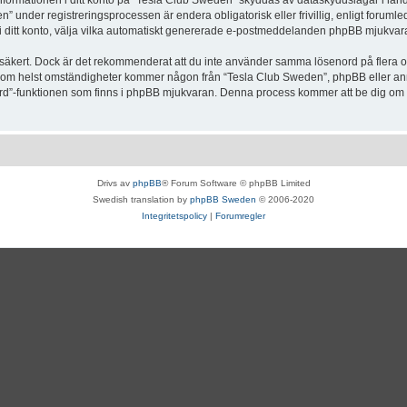
Informationen i ditt konto på “Tesla Club Sweden” skyddas av dataskyddslagar i lande
under registreringsprocessen är endera obligatorisk eller frivillig, enligt forumle
, i ditt konto, välja vilka automatiskt genererade e-postmeddelanden phpBB mjukvara
r säkert. Dock är det rekommenderat att du inte använder samma lösenord på flera olik
om helst omständigheter kommer någon från “Tesla Club Sweden”, phpBB eller annan
enord”-funktionen som finns i phpBB mjukvaran. Denna process kommer att be dig 
Drivs av
phpBB
® Forum Software © phpBB Limited
Swedish translation by
phpBB Sweden
© 2006-2020
Integritetspolicy
|
Forumregler