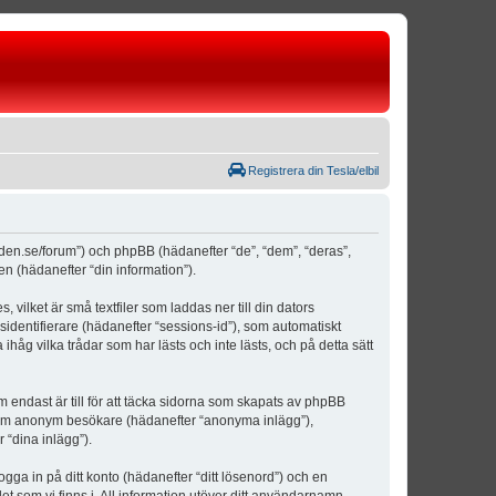
Registrera din Tesla/elbil
weden.se/forum”) och phpBB (hädanefter “de”, “dem”, “deras”,
(hädanefter “din information”).
vilket är små textfiler som laddas ner till din dators
identifierare (hädanefter “sessions-id”), som automatiskt
åg vilka trådar som har lästs och inte lästs, och på detta sätt
ndast är till för att täcka sidorna som skapats av phpBB
da som anonym besökare (hädanefter “anonyma inlägg”),
 “dina inlägg”).
ogga in på ditt konto (hädanefter “ditt lösenord”) och en