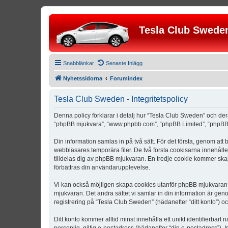
Tesla Club Swede
Snabblänkar
Senaste Inlägg
Nyhetssidorna
Forumindex
Tesla Club Sweden - Integritetspolicy
Denna policy förklarar i detalj hur “Tesla Club Sweden” och der
“phpBB mjukvara”, “www.phpbb.com”, “phpBB Limited”, “phpBB 
Din information samlas in på två sätt. För det första, genom att
webbläsares temporära filer. De två första cookisarna innehåll
tilldelas dig av phpBB mjukvaran. En tredje cookie kommer skapa
förbättras din användarupplevelse.
Vi kan också möjligen skapa cookies utanför phpBB mjukvaran n
mjukvaran. Det andra sättet vi samlar in din information är gen
registrering på “Tesla Club Sweden” (hädanefter “ditt konto”) o
Ditt konto kommer alltid minst innehålla ett unikt identifierbart