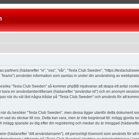
n
as partners (hädanefter “vi”, “oss”, “vår”, “Tesla Club Sweden”, “https://teslaclubs
Teams”) använder information som samlas in under din användning av webbplatsen 
 besöka “Tesla Club Sweden” så kommer phpBB mjukvaran att skapa ett antal cookies, 
er bara en användaridentifierare (hädanefter “användar-id”) och en anonym sessions
s när du väl läst några trådar på “Tesla Club Sweden” och används för att komma ih
är du besöker “Tesla Club Sweden”, men dessa ligger utanför detta dokument som e
om vad du skickar till oss. Detta kan vara, men är inte begränsat till: inlägg gjor
ch inlägg sparade av dig efter din registrering och medan du är inloggad (hädanefter
 namn (hädanefter “ditt användarnamn”), ett personligt lösenord som används för att l