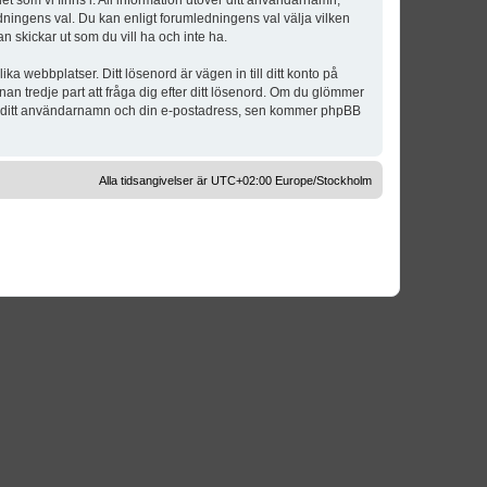
t som vi finns i. All information utöver ditt användarnamn,
dningens val. Du kan enligt forumledningens val välja vilken
n skickar ut som du vill ha och inte ha.
a webbplatser. Ditt lösenord är vägen in till ditt konto på
 tredje part att fråga dig efter ditt lösenord. Om du glömmer
om ditt användarnamn och din e-postadress, sen kommer phpBB
Alla tidsangivelser är UTC+02:00 Europe/Stockholm