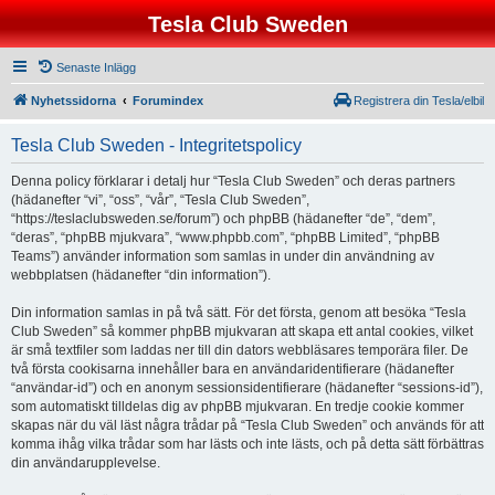
Tesla Club Sweden
Senaste Inlägg
Nyhetssidorna
Forumindex
Registrera din Tesla/elbil
Tesla Club Sweden - Integritetspolicy
Denna policy förklarar i detalj hur “Tesla Club Sweden” och deras partners
(hädanefter “vi”, “oss”, “vår”, “Tesla Club Sweden”,
“https://teslaclubsweden.se/forum”) och phpBB (hädanefter “de”, “dem”,
“deras”, “phpBB mjukvara”, “www.phpbb.com”, “phpBB Limited”, “phpBB
Teams”) använder information som samlas in under din användning av
webbplatsen (hädanefter “din information”).
Din information samlas in på två sätt. För det första, genom att besöka “Tesla
Club Sweden” så kommer phpBB mjukvaran att skapa ett antal cookies, vilket
är små textfiler som laddas ner till din dators webbläsares temporära filer. De
två första cookisarna innehåller bara en användaridentifierare (hädanefter
“användar-id”) och en anonym sessionsidentifierare (hädanefter “sessions-id”),
som automatiskt tilldelas dig av phpBB mjukvaran. En tredje cookie kommer
skapas när du väl läst några trådar på “Tesla Club Sweden” och används för att
komma ihåg vilka trådar som har lästs och inte lästs, och på detta sätt förbättras
din användarupplevelse.