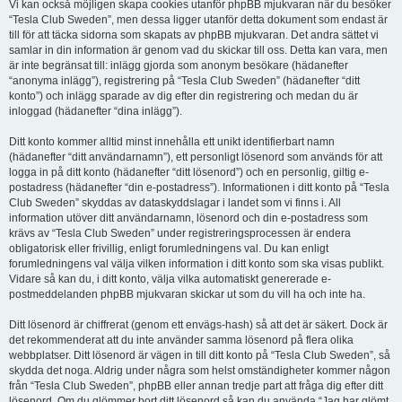
Vi kan också möjligen skapa cookies utanför phpBB mjukvaran när du besöker
“Tesla Club Sweden”, men dessa ligger utanför detta dokument som endast är
till för att täcka sidorna som skapats av phpBB mjukvaran. Det andra sättet vi
samlar in din information är genom vad du skickar till oss. Detta kan vara, men
är inte begränsat till: inlägg gjorda som anonym besökare (hädanefter
“anonyma inlägg”), registrering på “Tesla Club Sweden” (hädanefter “ditt
konto”) och inlägg sparade av dig efter din registrering och medan du är
inloggad (hädanefter “dina inlägg”).
Ditt konto kommer alltid minst innehålla ett unikt identifierbart namn
(hädanefter “ditt användarnamn”), ett personligt lösenord som används för att
logga in på ditt konto (hädanefter “ditt lösenord”) och en personlig, giltig e-
postadress (hädanefter “din e-postadress”). Informationen i ditt konto på “Tesla
Club Sweden” skyddas av dataskyddslagar i landet som vi finns i. All
information utöver ditt användarnamn, lösenord och din e-postadress som
krävs av “Tesla Club Sweden” under registreringsprocessen är endera
obligatorisk eller frivillig, enligt forumledningens val. Du kan enligt
forumledningens val välja vilken information i ditt konto som ska visas publikt.
Vidare så kan du, i ditt konto, välja vilka automatiskt genererade e-
postmeddelanden phpBB mjukvaran skickar ut som du vill ha och inte ha.
Ditt lösenord är chiffrerat (genom ett envägs-hash) så att det är säkert. Dock är
det rekommenderat att du inte använder samma lösenord på flera olika
webbplatser. Ditt lösenord är vägen in till ditt konto på “Tesla Club Sweden”, så
skydda det noga. Aldrig under några som helst omständigheter kommer någon
från “Tesla Club Sweden”, phpBB eller annan tredje part att fråga dig efter ditt
lösenord. Om du glömmer bort ditt lösenord så kan du använda “Jag har glömt