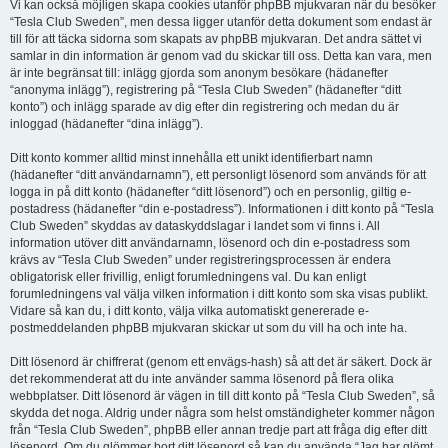
Vi kan också möjligen skapa cookies utanför phpBB mjukvaran när du besöker
“Tesla Club Sweden”, men dessa ligger utanför detta dokument som endast är
till för att täcka sidorna som skapats av phpBB mjukvaran. Det andra sättet vi
samlar in din information är genom vad du skickar till oss. Detta kan vara, men
är inte begränsat till: inlägg gjorda som anonym besökare (hädanefter
“anonyma inlägg”), registrering på “Tesla Club Sweden” (hädanefter “ditt
konto”) och inlägg sparade av dig efter din registrering och medan du är
inloggad (hädanefter “dina inlägg”).
Ditt konto kommer alltid minst innehålla ett unikt identifierbart namn
(hädanefter “ditt användarnamn”), ett personligt lösenord som används för att
logga in på ditt konto (hädanefter “ditt lösenord”) och en personlig, giltig e-
postadress (hädanefter “din e-postadress”). Informationen i ditt konto på “Tesla
Club Sweden” skyddas av dataskyddslagar i landet som vi finns i. All
information utöver ditt användarnamn, lösenord och din e-postadress som
krävs av “Tesla Club Sweden” under registreringsprocessen är endera
obligatorisk eller frivillig, enligt forumledningens val. Du kan enligt
forumledningens val välja vilken information i ditt konto som ska visas publikt.
Vidare så kan du, i ditt konto, välja vilka automatiskt genererade e-
postmeddelanden phpBB mjukvaran skickar ut som du vill ha och inte ha.
Ditt lösenord är chiffrerat (genom ett envägs-hash) så att det är säkert. Dock är
det rekommenderat att du inte använder samma lösenord på flera olika
webbplatser. Ditt lösenord är vägen in till ditt konto på “Tesla Club Sweden”, så
skydda det noga. Aldrig under några som helst omständigheter kommer någon
från “Tesla Club Sweden”, phpBB eller annan tredje part att fråga dig efter ditt
lösenord. Om du glömmer bort ditt lösenord så kan du använda “Jag har glömt