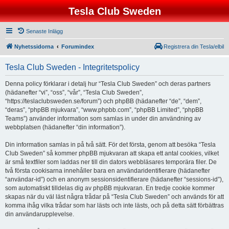
Tesla Club Sweden
Senaste Inlägg
Nyhetssidorna
Forumindex
Registrera din Tesla/elbil
Tesla Club Sweden - Integritetspolicy
Denna policy förklarar i detalj hur “Tesla Club Sweden” och deras partners
(hädanefter “vi”, “oss”, “vår”, “Tesla Club Sweden”,
“https://teslaclubsweden.se/forum”) och phpBB (hädanefter “de”, “dem”,
“deras”, “phpBB mjukvara”, “www.phpbb.com”, “phpBB Limited”, “phpBB
Teams”) använder information som samlas in under din användning av
webbplatsen (hädanefter “din information”).
Din information samlas in på två sätt. För det första, genom att besöka “Tesla
Club Sweden” så kommer phpBB mjukvaran att skapa ett antal cookies, vilket
är små textfiler som laddas ner till din dators webbläsares temporära filer. De
två första cookisarna innehåller bara en användaridentifierare (hädanefter
“användar-id”) och en anonym sessionsidentifierare (hädanefter “sessions-id”),
som automatiskt tilldelas dig av phpBB mjukvaran. En tredje cookie kommer
skapas när du väl läst några trådar på “Tesla Club Sweden” och används för att
komma ihåg vilka trådar som har lästs och inte lästs, och på detta sätt förbättras
din användarupplevelse.