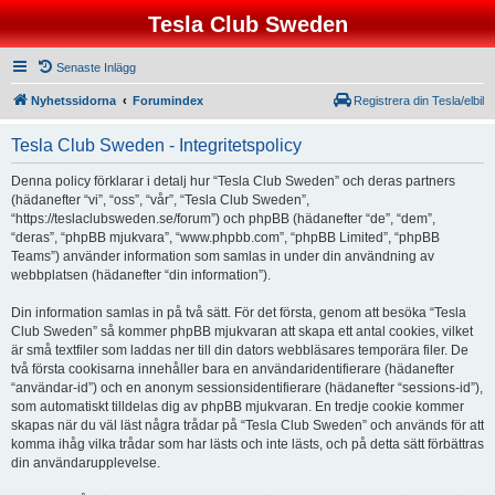
Tesla Club Sweden
Senaste Inlägg
Nyhetssidorna
Forumindex
Registrera din Tesla/elbil
Tesla Club Sweden - Integritetspolicy
Denna policy förklarar i detalj hur “Tesla Club Sweden” och deras partners
(hädanefter “vi”, “oss”, “vår”, “Tesla Club Sweden”,
“https://teslaclubsweden.se/forum”) och phpBB (hädanefter “de”, “dem”,
“deras”, “phpBB mjukvara”, “www.phpbb.com”, “phpBB Limited”, “phpBB
Teams”) använder information som samlas in under din användning av
webbplatsen (hädanefter “din information”).
Din information samlas in på två sätt. För det första, genom att besöka “Tesla
Club Sweden” så kommer phpBB mjukvaran att skapa ett antal cookies, vilket
är små textfiler som laddas ner till din dators webbläsares temporära filer. De
två första cookisarna innehåller bara en användaridentifierare (hädanefter
“användar-id”) och en anonym sessionsidentifierare (hädanefter “sessions-id”),
som automatiskt tilldelas dig av phpBB mjukvaran. En tredje cookie kommer
skapas när du väl läst några trådar på “Tesla Club Sweden” och används för att
komma ihåg vilka trådar som har lästs och inte lästs, och på detta sätt förbättras
din användarupplevelse.