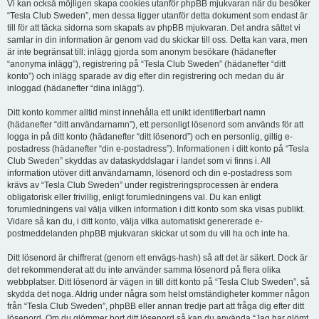
Vi kan också möjligen skapa cookies utanför phpBB mjukvaran när du besöker
“Tesla Club Sweden”, men dessa ligger utanför detta dokument som endast är
till för att täcka sidorna som skapats av phpBB mjukvaran. Det andra sättet vi
samlar in din information är genom vad du skickar till oss. Detta kan vara, men
är inte begränsat till: inlägg gjorda som anonym besökare (hädanefter
“anonyma inlägg”), registrering på “Tesla Club Sweden” (hädanefter “ditt
konto”) och inlägg sparade av dig efter din registrering och medan du är
inloggad (hädanefter “dina inlägg”).
Ditt konto kommer alltid minst innehålla ett unikt identifierbart namn
(hädanefter “ditt användarnamn”), ett personligt lösenord som används för att
logga in på ditt konto (hädanefter “ditt lösenord”) och en personlig, giltig e-
postadress (hädanefter “din e-postadress”). Informationen i ditt konto på “Tesla
Club Sweden” skyddas av dataskyddslagar i landet som vi finns i. All
information utöver ditt användarnamn, lösenord och din e-postadress som
krävs av “Tesla Club Sweden” under registreringsprocessen är endera
obligatorisk eller frivillig, enligt forumledningens val. Du kan enligt
forumledningens val välja vilken information i ditt konto som ska visas publikt.
Vidare så kan du, i ditt konto, välja vilka automatiskt genererade e-
postmeddelanden phpBB mjukvaran skickar ut som du vill ha och inte ha.
Ditt lösenord är chiffrerat (genom ett envägs-hash) så att det är säkert. Dock är
det rekommenderat att du inte använder samma lösenord på flera olika
webbplatser. Ditt lösenord är vägen in till ditt konto på “Tesla Club Sweden”, så
skydda det noga. Aldrig under några som helst omständigheter kommer någon
från “Tesla Club Sweden”, phpBB eller annan tredje part att fråga dig efter ditt
lösenord. Om du glömmer bort ditt lösenord så kan du använda “Jag har glömt