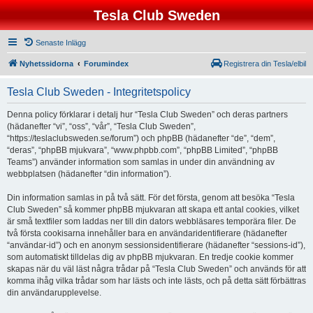
Tesla Club Sweden
Senaste Inlägg
Nyhetssidorna
Forumindex
Registrera din Tesla/elbil
Tesla Club Sweden - Integritetspolicy
Denna policy förklarar i detalj hur “Tesla Club Sweden” och deras partners
(hädanefter “vi”, “oss”, “vår”, “Tesla Club Sweden”,
“https://teslaclubsweden.se/forum”) och phpBB (hädanefter “de”, “dem”,
“deras”, “phpBB mjukvara”, “www.phpbb.com”, “phpBB Limited”, “phpBB
Teams”) använder information som samlas in under din användning av
webbplatsen (hädanefter “din information”).
Din information samlas in på två sätt. För det första, genom att besöka “Tesla
Club Sweden” så kommer phpBB mjukvaran att skapa ett antal cookies, vilket
är små textfiler som laddas ner till din dators webbläsares temporära filer. De
två första cookisarna innehåller bara en användaridentifierare (hädanefter
“användar-id”) och en anonym sessionsidentifierare (hädanefter “sessions-id”),
som automatiskt tilldelas dig av phpBB mjukvaran. En tredje cookie kommer
skapas när du väl läst några trådar på “Tesla Club Sweden” och används för att
komma ihåg vilka trådar som har lästs och inte lästs, och på detta sätt förbättras
din användarupplevelse.