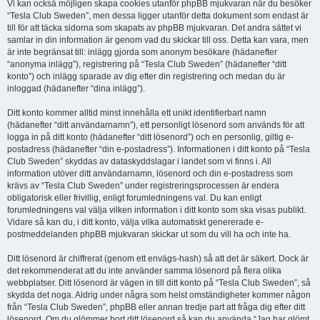
Vi kan också möjligen skapa cookies utanför phpBB mjukvaran när du besöker
“Tesla Club Sweden”, men dessa ligger utanför detta dokument som endast är
till för att täcka sidorna som skapats av phpBB mjukvaran. Det andra sättet vi
samlar in din information är genom vad du skickar till oss. Detta kan vara, men
är inte begränsat till: inlägg gjorda som anonym besökare (hädanefter
“anonyma inlägg”), registrering på “Tesla Club Sweden” (hädanefter “ditt
konto”) och inlägg sparade av dig efter din registrering och medan du är
inloggad (hädanefter “dina inlägg”).
Ditt konto kommer alltid minst innehålla ett unikt identifierbart namn
(hädanefter “ditt användarnamn”), ett personligt lösenord som används för att
logga in på ditt konto (hädanefter “ditt lösenord”) och en personlig, giltig e-
postadress (hädanefter “din e-postadress”). Informationen i ditt konto på “Tesla
Club Sweden” skyddas av dataskyddslagar i landet som vi finns i. All
information utöver ditt användarnamn, lösenord och din e-postadress som
krävs av “Tesla Club Sweden” under registreringsprocessen är endera
obligatorisk eller frivillig, enligt forumledningens val. Du kan enligt
forumledningens val välja vilken information i ditt konto som ska visas publikt.
Vidare så kan du, i ditt konto, välja vilka automatiskt genererade e-
postmeddelanden phpBB mjukvaran skickar ut som du vill ha och inte ha.
Ditt lösenord är chiffrerat (genom ett envägs-hash) så att det är säkert. Dock är
det rekommenderat att du inte använder samma lösenord på flera olika
webbplatser. Ditt lösenord är vägen in till ditt konto på “Tesla Club Sweden”, så
skydda det noga. Aldrig under några som helst omständigheter kommer någon
från “Tesla Club Sweden”, phpBB eller annan tredje part att fråga dig efter ditt
lösenord. Om du glömmer bort ditt lösenord så kan du använda “Jag har glömt