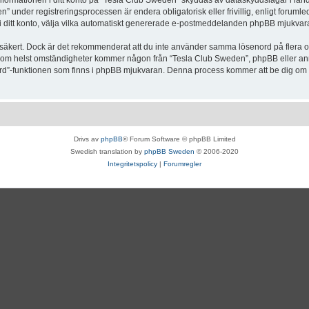
Informationen i ditt konto på “Tesla Club Sweden” skyddas av dataskyddslagar i lande
under registreringsprocessen är endera obligatorisk eller frivillig, enligt forumle
, i ditt konto, välja vilka automatiskt genererade e-postmeddelanden phpBB mjukvara
r säkert. Dock är det rekommenderat att du inte använder samma lösenord på flera olik
om helst omständigheter kommer någon från “Tesla Club Sweden”, phpBB eller annan
enord”-funktionen som finns i phpBB mjukvaran. Denna process kommer att be dig 
Drivs av
phpBB
® Forum Software © phpBB Limited
Swedish translation by
phpBB Sweden
© 2006-2020
Integritetspolicy
|
Forumregler