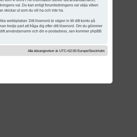
t som vi finns i. All information utöver ditt användarnamn,
dningens val. Du kan enligt forumledningens val välja vilken
n skickar ut som du vill ha och inte ha.
a webbplatser. Ditt lösenord är vägen in till ditt konto på
 tredje part att fråga dig efter ditt lösenord. Om du glömmer
om ditt användarnamn och din e-postadress, sen kommer phpBB
Alla tidsangivelser är UTC+02:00 Europe/Stockholm