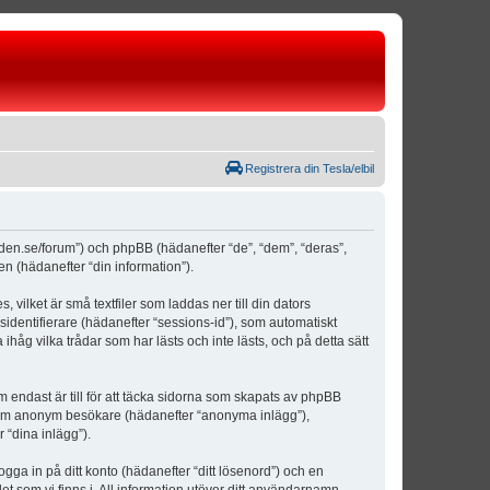
Registrera din Tesla/elbil
weden.se/forum”) och phpBB (hädanefter “de”, “dem”, “deras”,
(hädanefter “din information”).
vilket är små textfiler som laddas ner till din dators
identifierare (hädanefter “sessions-id”), som automatiskt
åg vilka trådar som har lästs och inte lästs, och på detta sätt
ndast är till för att täcka sidorna som skapats av phpBB
da som anonym besökare (hädanefter “anonyma inlägg”),
 “dina inlägg”).
ogga in på ditt konto (hädanefter “ditt lösenord”) och en