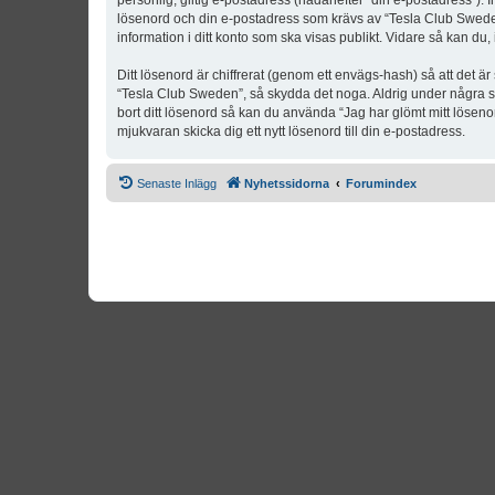
personlig, giltig e-postadress (hädanefter “din e-postadress”). 
lösenord och din e-postadress som krävs av “Tesla Club Sweden” 
information i ditt konto som ska visas publikt. Vidare så kan du
Ditt lösenord är chiffrerat (genom ett envägs-hash) så att det ä
“Tesla Club Sweden”, så skydda det noga. Aldrig under några s
bort ditt lösenord så kan du använda “Jag har glömt mitt lös
mjukvaran skicka dig ett nytt lösenord till din e-postadress.
Senaste Inlägg
Nyhetssidorna
Forumindex