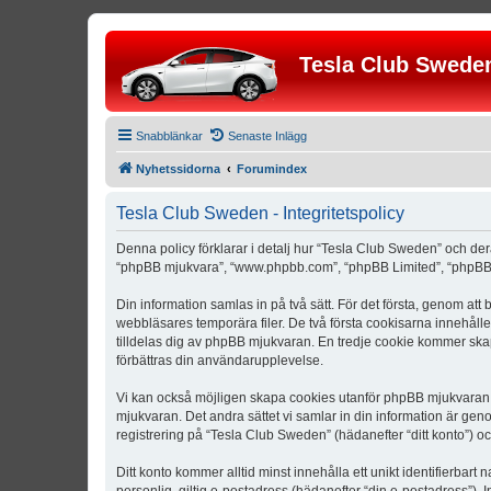
Tesla Club Swede
Snabblänkar
Senaste Inlägg
Nyhetssidorna
Forumindex
Tesla Club Sweden - Integritetspolicy
Denna policy förklarar i detalj hur “Tesla Club Sweden” och der
“phpBB mjukvara”, “www.phpbb.com”, “phpBB Limited”, “phpBB 
Din information samlas in på två sätt. För det första, genom att
webbläsares temporära filer. De två första cookisarna innehåll
tilldelas dig av phpBB mjukvaran. En tredje cookie kommer skapa
förbättras din användarupplevelse.
Vi kan också möjligen skapa cookies utanför phpBB mjukvaran n
mjukvaran. Det andra sättet vi samlar in din information är gen
registrering på “Tesla Club Sweden” (hädanefter “ditt konto”) o
Ditt konto kommer alltid minst innehålla ett unikt identifierbart