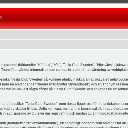
n
as partners (hädanefter “vi”, “oss”, “vår”, “Tesla Club Sweden”, “https://teslaclubs
Teams”) använder information som samlas in under din användning av webbplatsen 
 besöka “Tesla Club Sweden” så kommer phpBB mjukvaran att skapa ett antal cookies, 
er bara en användaridentifierare (hädanefter “användar-id”) och en anonym sessions
s när du väl läst några trådar på “Tesla Club Sweden” och används för att komma ih
är du besöker “Tesla Club Sweden”, men dessa ligger utanför detta dokument som e
om vad du skickar till oss. Detta kan vara, men är inte begränsat till: inlägg gjor
ch inlägg sparade av dig efter din registrering och medan du är inloggad (hädanefter
 namn (hädanefter “ditt användarnamn”), ett personligt lösenord som används för att l