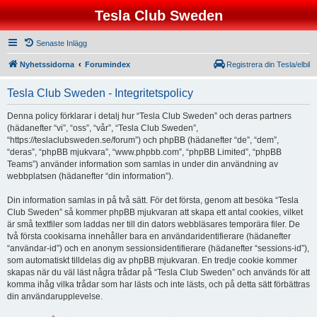
Tesla Club Sweden
Senaste Inlägg
Nyhetssidorna
Forumindex
Registrera din Tesla/elbil
Tesla Club Sweden - Integritetspolicy
Denna policy förklarar i detalj hur “Tesla Club Sweden” och deras partners
(hädanefter “vi”, “oss”, “vår”, “Tesla Club Sweden”,
“https://teslaclubsweden.se/forum”) och phpBB (hädanefter “de”, “dem”,
“deras”, “phpBB mjukvara”, “www.phpbb.com”, “phpBB Limited”, “phpBB
Teams”) använder information som samlas in under din användning av
webbplatsen (hädanefter “din information”).
Din information samlas in på två sätt. För det första, genom att besöka “Tesla
Club Sweden” så kommer phpBB mjukvaran att skapa ett antal cookies, vilket
är små textfiler som laddas ner till din dators webbläsares temporära filer. De
två första cookisarna innehåller bara en användaridentifierare (hädanefter
“användar-id”) och en anonym sessionsidentifierare (hädanefter “sessions-id”),
som automatiskt tilldelas dig av phpBB mjukvaran. En tredje cookie kommer
skapas när du väl läst några trådar på “Tesla Club Sweden” och används för att
komma ihåg vilka trådar som har lästs och inte lästs, och på detta sätt förbättras
din användarupplevelse.