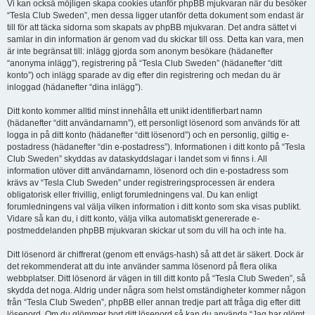
Vi kan också möjligen skapa cookies utanför phpBB mjukvaran när du besöker
“Tesla Club Sweden”, men dessa ligger utanför detta dokument som endast är
till för att täcka sidorna som skapats av phpBB mjukvaran. Det andra sättet vi
samlar in din information är genom vad du skickar till oss. Detta kan vara, men
är inte begränsat till: inlägg gjorda som anonym besökare (hädanefter
“anonyma inlägg”), registrering på “Tesla Club Sweden” (hädanefter “ditt
konto”) och inlägg sparade av dig efter din registrering och medan du är
inloggad (hädanefter “dina inlägg”).
Ditt konto kommer alltid minst innehålla ett unikt identifierbart namn
(hädanefter “ditt användarnamn”), ett personligt lösenord som används för att
logga in på ditt konto (hädanefter “ditt lösenord”) och en personlig, giltig e-
postadress (hädanefter “din e-postadress”). Informationen i ditt konto på “Tesla
Club Sweden” skyddas av dataskyddslagar i landet som vi finns i. All
information utöver ditt användarnamn, lösenord och din e-postadress som
krävs av “Tesla Club Sweden” under registreringsprocessen är endera
obligatorisk eller frivillig, enligt forumledningens val. Du kan enligt
forumledningens val välja vilken information i ditt konto som ska visas publikt.
Vidare så kan du, i ditt konto, välja vilka automatiskt genererade e-
postmeddelanden phpBB mjukvaran skickar ut som du vill ha och inte ha.
Ditt lösenord är chiffrerat (genom ett envägs-hash) så att det är säkert. Dock är
det rekommenderat att du inte använder samma lösenord på flera olika
webbplatser. Ditt lösenord är vägen in till ditt konto på “Tesla Club Sweden”, så
skydda det noga. Aldrig under några som helst omständigheter kommer någon
från “Tesla Club Sweden”, phpBB eller annan tredje part att fråga dig efter ditt
lösenord. Om du glömmer bort ditt lösenord så kan du använda “Jag har glömt