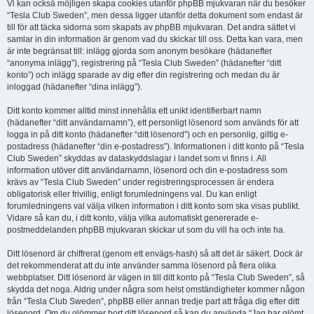
Vi kan också möjligen skapa cookies utanför phpBB mjukvaran när du besöker
“Tesla Club Sweden”, men dessa ligger utanför detta dokument som endast är
till för att täcka sidorna som skapats av phpBB mjukvaran. Det andra sättet vi
samlar in din information är genom vad du skickar till oss. Detta kan vara, men
är inte begränsat till: inlägg gjorda som anonym besökare (hädanefter
“anonyma inlägg”), registrering på “Tesla Club Sweden” (hädanefter “ditt
konto”) och inlägg sparade av dig efter din registrering och medan du är
inloggad (hädanefter “dina inlägg”).
Ditt konto kommer alltid minst innehålla ett unikt identifierbart namn
(hädanefter “ditt användarnamn”), ett personligt lösenord som används för att
logga in på ditt konto (hädanefter “ditt lösenord”) och en personlig, giltig e-
postadress (hädanefter “din e-postadress”). Informationen i ditt konto på “Tesla
Club Sweden” skyddas av dataskyddslagar i landet som vi finns i. All
information utöver ditt användarnamn, lösenord och din e-postadress som
krävs av “Tesla Club Sweden” under registreringsprocessen är endera
obligatorisk eller frivillig, enligt forumledningens val. Du kan enligt
forumledningens val välja vilken information i ditt konto som ska visas publikt.
Vidare så kan du, i ditt konto, välja vilka automatiskt genererade e-
postmeddelanden phpBB mjukvaran skickar ut som du vill ha och inte ha.
Ditt lösenord är chiffrerat (genom ett envägs-hash) så att det är säkert. Dock är
det rekommenderat att du inte använder samma lösenord på flera olika
webbplatser. Ditt lösenord är vägen in till ditt konto på “Tesla Club Sweden”, så
skydda det noga. Aldrig under några som helst omständigheter kommer någon
från “Tesla Club Sweden”, phpBB eller annan tredje part att fråga dig efter ditt
lösenord. Om du glömmer bort ditt lösenord så kan du använda “Jag har glömt