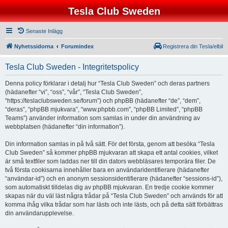
Tesla Club Sweden
Senaste Inlägg
Nyhetssidorna
Forumindex
Registrera din Tesla/elbil
Tesla Club Sweden - Integritetspolicy
Denna policy förklarar i detalj hur “Tesla Club Sweden” och deras partners
(hädanefter “vi”, “oss”, “vår”, “Tesla Club Sweden”,
“https://teslaclubsweden.se/forum”) och phpBB (hädanefter “de”, “dem”,
“deras”, “phpBB mjukvara”, “www.phpbb.com”, “phpBB Limited”, “phpBB
Teams”) använder information som samlas in under din användning av
webbplatsen (hädanefter “din information”).
Din information samlas in på två sätt. För det första, genom att besöka “Tesla
Club Sweden” så kommer phpBB mjukvaran att skapa ett antal cookies, vilket
är små textfiler som laddas ner till din dators webbläsares temporära filer. De
två första cookisarna innehåller bara en användaridentifierare (hädanefter
“användar-id”) och en anonym sessionsidentifierare (hädanefter “sessions-id”),
som automatiskt tilldelas dig av phpBB mjukvaran. En tredje cookie kommer
skapas när du väl läst några trådar på “Tesla Club Sweden” och används för att
komma ihåg vilka trådar som har lästs och inte lästs, och på detta sätt förbättras
din användarupplevelse.