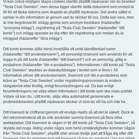
Vi kan också möjligen skapa cookies utanför phpBB mjukvaran när du besöker
“Tesla Club Sweden”, men dessa ligger utanför detta dokument som endast är
till för att täcka sidorna som skapats av phpBB mjukvaran. Det andra sättet vi
samlar in din information är genom vad du skickar till oss. Detta kan vara, men
är inte begränsat till: inlägg gjorda som anonym besökare (hädanefter
“anonyma inlägg”), registrering på “Tesla Club Sweden” (hädanefter “ditt
konto”) och inlägg sparade av dig efter din registrering och medan du är
inloggad (hädanefter “dina inlägg”).
Ditt konto kommer alltid minst innehålla ett unikt identifierbart namn
(hädanefter “ditt användarnamn”), ett personligt lösenord som används för att
logga in på ditt konto (hädanefter “ditt lösenord”) och en personlig, giltig e-
postadress (hädanefter “din e-postadress”). Informationen i ditt konto på “Tesla
Club Sweden” skyddas av dataskyddslagar i landet som vi finns i. All
information utöver ditt användarnamn, lösenord och din e-postadress som
krävs av “Tesla Club Sweden” under registreringsprocessen är endera
obligatorisk eller frivillig, enligt forumledningens val. Du kan enligt
forumledningens val välja vilken information i ditt konto som ska visas publikt.
Vidare så kan du, i ditt konto, välja vilka automatiskt genererade e-
postmeddelanden phpBB mjukvaran skickar ut som du vill ha och inte ha.
Ditt lösenord är chiffrerat (genom ett envägs-hash) så att det är säkert. Dock är
det rekommenderat att du inte använder samma lösenord på flera olika
webbplatser. Ditt lösenord är vägen in till ditt konto på “Tesla Club Sweden”, så
skydda det noga. Aldrig under några som helst omständigheter kommer någon
från “Tesla Club Sweden”, phpBB eller annan tredje part att fråga dig efter ditt
lösenord. Om du glömmer bort ditt lösenord så kan du använda “Jag har glömt