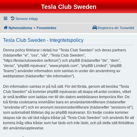
Tesla Club Sweden
Senaste Inlägg
Nyhetssidorna
Forumindex
Registrera din Tesla/elbil
Tesla Club Sweden - Integritetspolicy
Denna policy förklarar i detalj hur “Tesla Club Sweden” och deras partners
(hädanefter “vi”, “oss”, “vår”, “Tesla Club Sweden”,
“https://teslaclubsweden.se/forum”) och phpBB (hädanefter “de”, “dem”,
“deras”, “phpBB mjukvara”, “www.phpbb.com”, “phpBB Limited”, “phpBB
Teams”) använder information som samlas in under din användning av
webbplatsen (hädanefter “din information”).
Din information samlas in på två sätt. För det första, genom att besöka “Tesla
Club Sweden” så kommer phpBB mjukvaran att skapa ett antal cookies, vilket
är små textfiler som laddas ner till din dators webbläsares temporära filer. De
två första cookisarna innehåller bara en användaridentifierare (hädanefter
“användar-id”) och en anonym sessionsidentifierare (hädanefter “sessions-id”),
som automatiskt tilldelas dig av phpBB mjukvaran. En tredje cookie kommer
skapas när du väl läst några trådar på “Tesla Club Sweden” och används för att
komma ihåg vilka trådar som har lästs och inte lästs, och på detta sätt förbättras
din användarupplevelse.