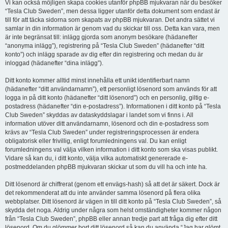
Vi kan också möjligen skapa cookies utanför phpBB mjukvaran när du besöker
“Tesla Club Sweden”, men dessa ligger utanför detta dokument som endast är
till för att täcka sidorna som skapats av phpBB mjukvaran. Det andra sättet vi
samlar in din information är genom vad du skickar till oss. Detta kan vara, men
är inte begränsat till: inlägg gjorda som anonym besökare (hädanefter
“anonyma inlägg”), registrering på “Tesla Club Sweden” (hädanefter “ditt
konto”) och inlägg sparade av dig efter din registrering och medan du är
inloggad (hädanefter “dina inlägg”).
Ditt konto kommer alltid minst innehålla ett unikt identifierbart namn
(hädanefter “ditt användarnamn”), ett personligt lösenord som används för att
logga in på ditt konto (hädanefter “ditt lösenord”) och en personlig, giltig e-
postadress (hädanefter “din e-postadress”). Informationen i ditt konto på “Tesla
Club Sweden” skyddas av dataskyddslagar i landet som vi finns i. All
information utöver ditt användarnamn, lösenord och din e-postadress som
krävs av “Tesla Club Sweden” under registreringsprocessen är endera
obligatorisk eller frivillig, enligt forumledningens val. Du kan enligt
forumledningens val välja vilken information i ditt konto som ska visas publikt.
Vidare så kan du, i ditt konto, välja vilka automatiskt genererade e-
postmeddelanden phpBB mjukvaran skickar ut som du vill ha och inte ha.
Ditt lösenord är chiffrerat (genom ett envägs-hash) så att det är säkert. Dock är
det rekommenderat att du inte använder samma lösenord på flera olika
webbplatser. Ditt lösenord är vägen in till ditt konto på “Tesla Club Sweden”, så
skydda det noga. Aldrig under några som helst omständigheter kommer någon
från “Tesla Club Sweden”, phpBB eller annan tredje part att fråga dig efter ditt
lösenord. Om du glömmer bort ditt lösenord så kan du använda “Jag har glömt