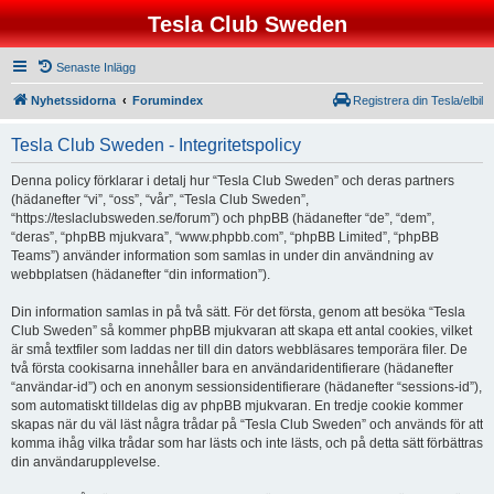
Tesla Club Sweden
Senaste Inlägg
Nyhetssidorna
Forumindex
Registrera din Tesla/elbil
Tesla Club Sweden - Integritetspolicy
Denna policy förklarar i detalj hur “Tesla Club Sweden” och deras partners
(hädanefter “vi”, “oss”, “vår”, “Tesla Club Sweden”,
“https://teslaclubsweden.se/forum”) och phpBB (hädanefter “de”, “dem”,
“deras”, “phpBB mjukvara”, “www.phpbb.com”, “phpBB Limited”, “phpBB
Teams”) använder information som samlas in under din användning av
webbplatsen (hädanefter “din information”).
Din information samlas in på två sätt. För det första, genom att besöka “Tesla
Club Sweden” så kommer phpBB mjukvaran att skapa ett antal cookies, vilket
är små textfiler som laddas ner till din dators webbläsares temporära filer. De
två första cookisarna innehåller bara en användaridentifierare (hädanefter
“användar-id”) och en anonym sessionsidentifierare (hädanefter “sessions-id”),
som automatiskt tilldelas dig av phpBB mjukvaran. En tredje cookie kommer
skapas när du väl läst några trådar på “Tesla Club Sweden” och används för att
komma ihåg vilka trådar som har lästs och inte lästs, och på detta sätt förbättras
din användarupplevelse.