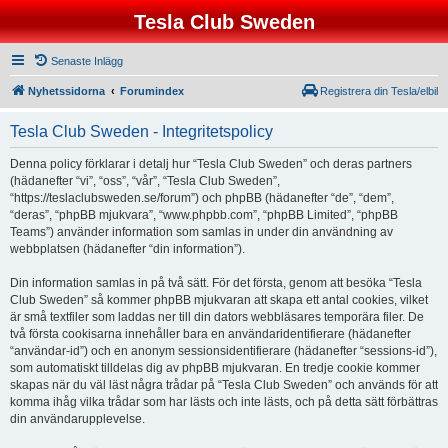
Tesla Club Sweden
Senaste Inlägg
Nyhetssidorna
Forumindex
Registrera din Tesla/elbil
Tesla Club Sweden - Integritetspolicy
Denna policy förklarar i detalj hur “Tesla Club Sweden” och deras partners
(hädanefter “vi”, “oss”, “vår”, “Tesla Club Sweden”,
“https://teslaclubsweden.se/forum”) och phpBB (hädanefter “de”, “dem”,
“deras”, “phpBB mjukvara”, “www.phpbb.com”, “phpBB Limited”, “phpBB
Teams”) använder information som samlas in under din användning av
webbplatsen (hädanefter “din information”).
Din information samlas in på två sätt. För det första, genom att besöka “Tesla
Club Sweden” så kommer phpBB mjukvaran att skapa ett antal cookies, vilket
är små textfiler som laddas ner till din dators webbläsares temporära filer. De
två första cookisarna innehåller bara en användaridentifierare (hädanefter
“användar-id”) och en anonym sessionsidentifierare (hädanefter “sessions-id”),
som automatiskt tilldelas dig av phpBB mjukvaran. En tredje cookie kommer
skapas när du väl läst några trådar på “Tesla Club Sweden” och används för att
komma ihåg vilka trådar som har lästs och inte lästs, och på detta sätt förbättras
din användarupplevelse.