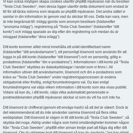
Vi kan också möjligen skapa cookies utanför phpBB mjukvaran när du besöker
“Tesla Club Sweden”, men dessa ligger utanför detta dokument som endast är
till för att täcka sidorna som skapats av phpBB mjukvaran. Det andra sättet vi
samlar in din information är genom vad du skickar till oss. Detta kan vara, men
är inte begränsat till: inlägg gjorda som anonym besökare (hädanefter
“anonyma inlägg”), registrering på “Tesla Club Sweden” (hädanefter “ditt
konto”) och inlägg sparade av dig efter din registrering och medan du är
inloggad (hädanefter “dina inlägg”).
Ditt konto kommer alltid minst innehålla ett unikt identifierbart namn
(hädanefter “ditt användarnamn”), ett personligt lösenord som används för att
logga in på ditt konto (hädanefter “ditt lösenord”) och en personlig, giltig e-
postadress (hädanefter “din e-postadress”). Informationen i ditt konto på “Tesla
Club Sweden” skyddas av dataskyddslagar i landet som vi finns i. All
information utöver ditt användarnamn, lösenord och din e-postadress som
krävs av “Tesla Club Sweden” under registreringsprocessen är endera
obligatorisk eller frivillig, enligt forumledningens val. Du kan enligt
forumledningens val välja vilken information i ditt konto som ska visas publikt.
Vidare så kan du, i ditt konto, välja vilka automatiskt genererade e-
postmeddelanden phpBB mjukvaran skickar ut som du vill ha och inte ha.
Ditt lösenord är chiffrerat (genom ett envägs-hash) så att det är säkert. Dock är
det rekommenderat att du inte använder samma lösenord på flera olika
webbplatser. Ditt lösenord är vägen in till ditt konto på “Tesla Club Sweden”, så
skydda det noga. Aldrig under några som helst omständigheter kommer någon
från “Tesla Club Sweden”, phpBB eller annan tredje part att fråga dig efter ditt
lösenord. Om du glömmer bort ditt lösenord så kan du använda “Jag har glömt