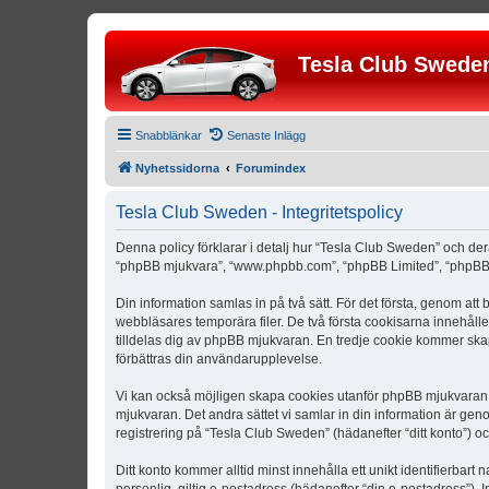
Tesla Club Swede
Snabblänkar
Senaste Inlägg
Nyhetssidorna
Forumindex
Tesla Club Sweden - Integritetspolicy
Denna policy förklarar i detalj hur “Tesla Club Sweden” och der
“phpBB mjukvara”, “www.phpbb.com”, “phpBB Limited”, “phpBB 
Din information samlas in på två sätt. För det första, genom att
webbläsares temporära filer. De två första cookisarna innehåll
tilldelas dig av phpBB mjukvaran. En tredje cookie kommer skapa
förbättras din användarupplevelse.
Vi kan också möjligen skapa cookies utanför phpBB mjukvaran n
mjukvaran. Det andra sättet vi samlar in din information är gen
registrering på “Tesla Club Sweden” (hädanefter “ditt konto”) o
Ditt konto kommer alltid minst innehålla ett unikt identifierbart