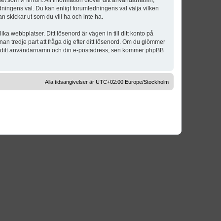
t som vi finns i. All information utöver ditt användarnamn,
dningens val. Du kan enligt forumledningens val välja vilken
n skickar ut som du vill ha och inte ha.
a webbplatser. Ditt lösenord är vägen in till ditt konto på
 tredje part att fråga dig efter ditt lösenord. Om du glömmer
om ditt användarnamn och din e-postadress, sen kommer phpBB
Alla tidsangivelser är UTC+02:00 Europe/Stockholm