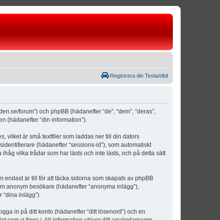
Registrera din Tesla/elbil
weden.se/forum”) och phpBB (hädanefter “de”, “dem”, “deras”,
(hädanefter “din information”).
vilket är små textfiler som laddas ner till din dators
identifierare (hädanefter “sessions-id”), som automatiskt
åg vilka trådar som har lästs och inte lästs, och på detta sätt
ndast är till för att täcka sidorna som skapats av phpBB
da som anonym besökare (hädanefter “anonyma inlägg”),
 “dina inlägg”).
ogga in på ditt konto (hädanefter “ditt lösenord”) och en