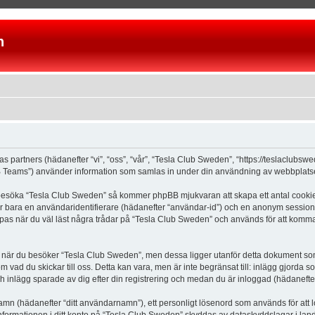
n
as partners (hädanefter “vi”, “oss”, “vår”, “Tesla Club Sweden”, “https://teslaclubs
Teams”) använder information som samlas in under din användning av webbplatsen 
 besöka “Tesla Club Sweden” så kommer phpBB mjukvaran att skapa ett antal cookies, 
er bara en användaridentifierare (hädanefter “användar-id”) och en anonym sessions
s när du väl läst några trådar på “Tesla Club Sweden” och används för att komma ih
är du besöker “Tesla Club Sweden”, men dessa ligger utanför detta dokument som e
om vad du skickar till oss. Detta kan vara, men är inte begränsat till: inlägg gjor
ch inlägg sparade av dig efter din registrering och medan du är inloggad (hädanefter
 namn (hädanefter “ditt användarnamn”), ett personligt lösenord som används för att l