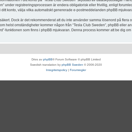
Informationen i ditt konto på “Tesla Club Sweden” skyddas av dataskyddslagar i lande
under registreringsprocessen är endera obligatorisk eller frivillig, enligt forumle
, i ditt konto, välja vilka automatiskt genererade e-postmeddelanden phpBB mjukvara
r säkert. Dock är det rekommenderat att du inte använder samma lösenord på flera olik
om helst omständigheter kommer någon från “Tesla Club Sweden”, phpBB eller annan
enord”-funktionen som finns i phpBB mjukvaran. Denna process kommer att be dig 
Drivs av
phpBB
® Forum Software © phpBB Limited
Swedish translation by
phpBB Sweden
© 2006-2020
Integritetspolicy
|
Forumregler