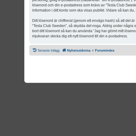
personlig, giltig e-postadress (hädanefter “din e-postadress”). 
lösenord och din e-postadress som krävs av “Tesla Club Sweden” 
information i ditt konto som ska visas publikt. Vidare så kan du
Ditt lösenord är chiffrerat (genom ett envägs-hash) så att det ä
“Tesla Club Sweden”, så skydda det noga. Aldrig under några s
bort ditt lösenord så kan du använda “Jag har glömt mitt lös
mjukvaran skicka dig ett nytt lösenord till din e-postadress.
Senaste Inlägg
Nyhetssidorna
Forumindex