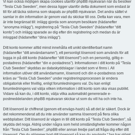
Vi kan också möjligen skapa cookies utanför phpBB mjukvaran när du besöker
“Tesla Club Sweden”, men dessa ligger utanför detta dokument som endast är
till för att täcka sidorna som skapats av phpBB mjukvaran. Det andra sättet vi
samlar in din information är genom vad du skickar till oss. Detta kan vara, men
är inte begränsat till: inlägg gjorda som anonym besökare (hädanefter
“anonyma inlägg”), registrering på “Tesla Club Sweden” (hädanefter “ditt
konto”) och inlägg sparade av dig efter din registrering och medan du är
inloggad (hädanefter “dina inlägg”).
Ditt konto kommer alltid minst innehålla ett unikt identifierbart namn
(hädanefter “ditt användarnamn”), ett personligt lösenord som används för att
logga in på ditt konto (hädanefter “ditt lösenord”) och en personlig, giltig e-
postadress (hädanefter “din e-postadress”). Informationen i ditt konto på “Tesla
Club Sweden” skyddas av dataskyddslagar i landet som vi finns i. All
information utöver ditt användarnamn, lösenord och din e-postadress som
krävs av “Tesla Club Sweden” under registreringsprocessen är endera
obligatorisk eller frivillig, enligt forumledningens val. Du kan enligt
forumledningens val välja vilken information i ditt konto som ska visas publikt.
Vidare så kan du, i ditt konto, välja vilka automatiskt genererade e-
postmeddelanden phpBB mjukvaran skickar ut som du vill ha och inte ha.
Ditt lösenord är chiffrerat (genom ett envägs-hash) så att det är säkert. Dock är
det rekommenderat att du inte använder samma lösenord på flera olika
webbplatser. Ditt lösenord är vägen in till ditt konto på “Tesla Club Sweden”, så
skydda det noga. Aldrig under några som helst omständigheter kommer någon
från “Tesla Club Sweden”, phpBB eller annan tredje part att fråga dig efter ditt
lösenord. Om du glömmer bort ditt lösenord så kan du använda “Jag har glömt