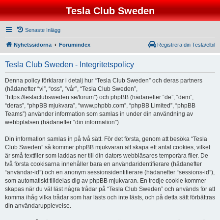
Tesla Club Sweden
Senaste Inlägg
Nyhetssidorna
Forumindex
Registrera din Tesla/elbil
Tesla Club Sweden - Integritetspolicy
Denna policy förklarar i detalj hur “Tesla Club Sweden” och deras partners
(hädanefter “vi”, “oss”, “vår”, “Tesla Club Sweden”,
“https://teslaclubsweden.se/forum”) och phpBB (hädanefter “de”, “dem”,
“deras”, “phpBB mjukvara”, “www.phpbb.com”, “phpBB Limited”, “phpBB
Teams”) använder information som samlas in under din användning av
webbplatsen (hädanefter “din information”).
Din information samlas in på två sätt. För det första, genom att besöka “Tesla
Club Sweden” så kommer phpBB mjukvaran att skapa ett antal cookies, vilket
är små textfiler som laddas ner till din dators webbläsares temporära filer. De
två första cookisarna innehåller bara en användaridentifierare (hädanefter
“användar-id”) och en anonym sessionsidentifierare (hädanefter “sessions-id”),
som automatiskt tilldelas dig av phpBB mjukvaran. En tredje cookie kommer
skapas när du väl läst några trådar på “Tesla Club Sweden” och används för att
komma ihåg vilka trådar som har lästs och inte lästs, och på detta sätt förbättras
din användarupplevelse.