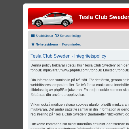
Tesla Club Swede
Snabblänkar
Senaste Inlägg
Nyhetssidorna
Forumindex
Tesla Club Sweden - Integritetspolicy
Denna policy förklarar i detalj hur “Tesla Club Sweden” och der
“phpBB mjukvara”, “www.phpbb.com”, “phpBB Limited”, “phpBB 
Din information samlas in på två sätt. För det första, genom att
webbläsares temporära filer. De två första cookisarna innehåll
tilldelas dig av phpBB mjukvaran. En tredje cookie kommer skapa
förbättras din användarupplevelse.
Vi kan också möjligen skapa cookies utanför phpBB mjukvaran n
mjukvaran. Det andra sättet vi samlar in din information är gen
registrering på “Tesla Club Sweden” (hädanefter “ditt konto”) o
Ditt konto kommer alltid minst innehålla ett unikt identifierbart