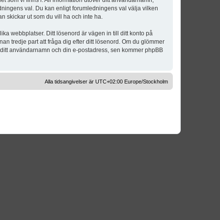
t som vi finns i. All information utöver ditt användarnamn,
dningens val. Du kan enligt forumledningens val välja vilken
n skickar ut som du vill ha och inte ha.
a webbplatser. Ditt lösenord är vägen in till ditt konto på
 tredje part att fråga dig efter ditt lösenord. Om du glömmer
om ditt användarnamn och din e-postadress, sen kommer phpBB
Alla tidsangivelser är UTC+02:00 Europe/Stockholm