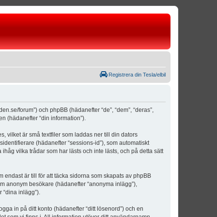
Registrera din Tesla/elbil
weden.se/forum”) och phpBB (hädanefter “de”, “dem”, “deras”,
(hädanefter “din information”).
vilket är små textfiler som laddas ner till din dators
identifierare (hädanefter “sessions-id”), som automatiskt
åg vilka trådar som har lästs och inte lästs, och på detta sätt
ndast är till för att täcka sidorna som skapats av phpBB
da som anonym besökare (hädanefter “anonyma inlägg”),
 “dina inlägg”).
ogga in på ditt konto (hädanefter “ditt lösenord”) och en