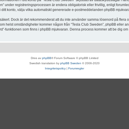
Informationen i ditt konto på “Tesla Club Sweden” skyddas av dataskyddslagar i lande
under registreringsprocessen är endera obligatorisk eller frivillig, enligt forumle
, i ditt konto, välja vilka automatiskt genererade e-postmeddelanden phpBB mjukvara
r säkert. Dock är det rekommenderat att du inte använder samma lösenord på flera olik
om helst omständigheter kommer någon från “Tesla Club Sweden”, phpBB eller annan
enord”-funktionen som finns i phpBB mjukvaran. Denna process kommer att be dig 
Drivs av
phpBB
® Forum Software © phpBB Limited
Swedish translation by
phpBB Sweden
© 2006-2020
Integritetspolicy
|
Forumregler