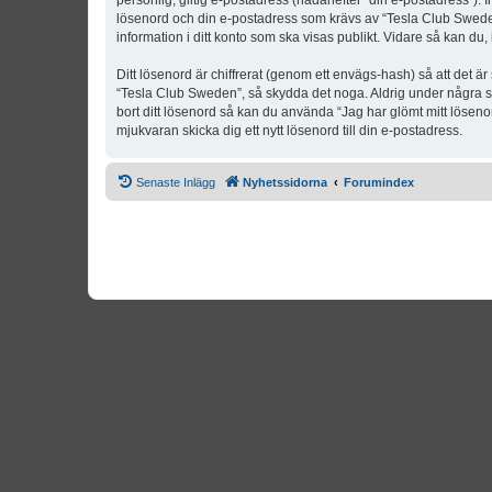
personlig, giltig e-postadress (hädanefter “din e-postadress”). 
lösenord och din e-postadress som krävs av “Tesla Club Sweden” 
information i ditt konto som ska visas publikt. Vidare så kan du
Ditt lösenord är chiffrerat (genom ett envägs-hash) så att det ä
“Tesla Club Sweden”, så skydda det noga. Aldrig under några s
bort ditt lösenord så kan du använda “Jag har glömt mitt lös
mjukvaran skicka dig ett nytt lösenord till din e-postadress.
Senaste Inlägg
Nyhetssidorna
Forumindex