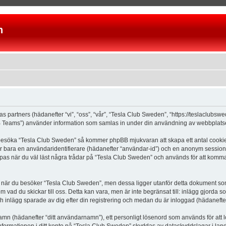
n
as partners (hädanefter “vi”, “oss”, “vår”, “Tesla Club Sweden”, “https://teslaclubs
Teams”) använder information som samlas in under din användning av webbplatsen 
 besöka “Tesla Club Sweden” så kommer phpBB mjukvaran att skapa ett antal cookies, 
er bara en användaridentifierare (hädanefter “användar-id”) och en anonym sessions
s när du väl läst några trådar på “Tesla Club Sweden” och används för att komma ih
är du besöker “Tesla Club Sweden”, men dessa ligger utanför detta dokument som e
om vad du skickar till oss. Detta kan vara, men är inte begränsat till: inlägg gjor
ch inlägg sparade av dig efter din registrering och medan du är inloggad (hädanefter
 namn (hädanefter “ditt användarnamn”), ett personligt lösenord som används för att l