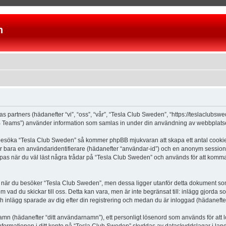
n
as partners (hädanefter “vi”, “oss”, “vår”, “Tesla Club Sweden”, “https://teslaclubs
Teams”) använder information som samlas in under din användning av webbplatsen 
 besöka “Tesla Club Sweden” så kommer phpBB mjukvaran att skapa ett antal cookies, 
er bara en användaridentifierare (hädanefter “användar-id”) och en anonym sessions
s när du väl läst några trådar på “Tesla Club Sweden” och används för att komma ih
är du besöker “Tesla Club Sweden”, men dessa ligger utanför detta dokument som e
om vad du skickar till oss. Detta kan vara, men är inte begränsat till: inlägg gjor
ch inlägg sparade av dig efter din registrering och medan du är inloggad (hädanefter
 namn (hädanefter “ditt användarnamn”), ett personligt lösenord som används för att l