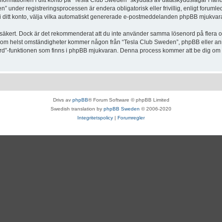
Informationen i ditt konto på “Tesla Club Sweden” skyddas av dataskyddslagar i lande
under registreringsprocessen är endera obligatorisk eller frivillig, enligt forumle
, i ditt konto, välja vilka automatiskt genererade e-postmeddelanden phpBB mjukvara
r säkert. Dock är det rekommenderat att du inte använder samma lösenord på flera olik
om helst omständigheter kommer någon från “Tesla Club Sweden”, phpBB eller annan
enord”-funktionen som finns i phpBB mjukvaran. Denna process kommer att be dig 
Drivs av
phpBB
® Forum Software © phpBB Limited
Swedish translation by
phpBB Sweden
© 2006-2020
Integritetspolicy
|
Forumregler