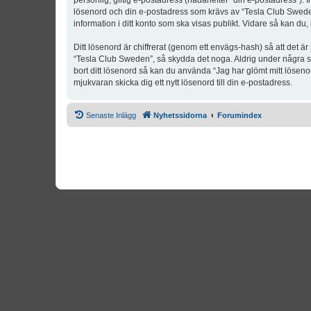
personlig, giltig e-postadress (hädanefter “din e-postadress”). 
lösenord och din e-postadress som krävs av “Tesla Club Sweden” 
information i ditt konto som ska visas publikt. Vidare så kan du
Ditt lösenord är chiffrerat (genom ett envägs-hash) så att det ä
“Tesla Club Sweden”, så skydda det noga. Aldrig under några s
bort ditt lösenord så kan du använda “Jag har glömt mitt lös
mjukvaran skicka dig ett nytt lösenord till din e-postadress.
Senaste Inlägg
Nyhetssidorna
Forumindex