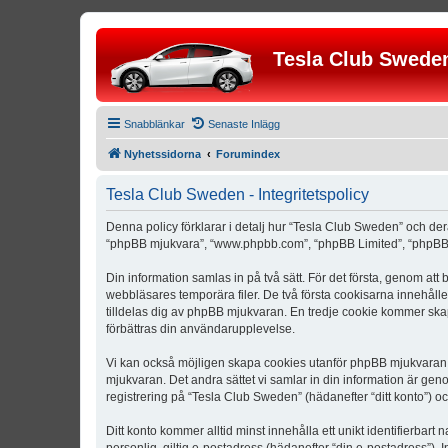
Tesla Club Swede
Snabblänkar
Senaste Inlägg
Nyhetssidorna
Forumindex
Tesla Club Sweden - Integritetspolicy
Denna policy förklarar i detalj hur “Tesla Club Sweden” och der
“phpBB mjukvara”, “www.phpbb.com”, “phpBB Limited”, “phpBB 
Din information samlas in på två sätt. För det första, genom att
webbläsares temporära filer. De två första cookisarna innehåll
tilldelas dig av phpBB mjukvaran. En tredje cookie kommer skapa
förbättras din användarupplevelse.
Vi kan också möjligen skapa cookies utanför phpBB mjukvaran n
mjukvaran. Det andra sättet vi samlar in din information är gen
registrering på “Tesla Club Sweden” (hädanefter “ditt konto”) o
Ditt konto kommer alltid minst innehålla ett unikt identifierbart