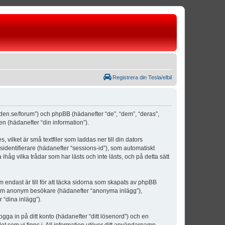
Registrera din Tesla/elbil
weden.se/forum”) och phpBB (hädanefter “de”, “dem”, “deras”,
(hädanefter “din information”).
vilket är små textfiler som laddas ner till din dators
identifierare (hädanefter “sessions-id”), som automatiskt
åg vilka trådar som har lästs och inte lästs, och på detta sätt
ndast är till för att täcka sidorna som skapats av phpBB
da som anonym besökare (hädanefter “anonyma inlägg”),
 “dina inlägg”).
ogga in på ditt konto (hädanefter “ditt lösenord”) och en