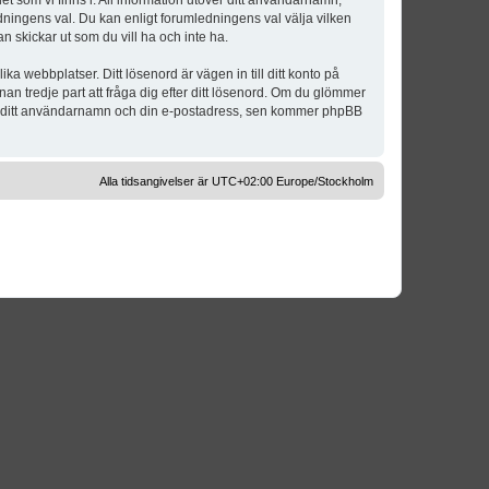
t som vi finns i. All information utöver ditt användarnamn,
dningens val. Du kan enligt forumledningens val välja vilken
n skickar ut som du vill ha och inte ha.
a webbplatser. Ditt lösenord är vägen in till ditt konto på
 tredje part att fråga dig efter ditt lösenord. Om du glömmer
om ditt användarnamn och din e-postadress, sen kommer phpBB
Alla tidsangivelser är UTC+02:00 Europe/Stockholm