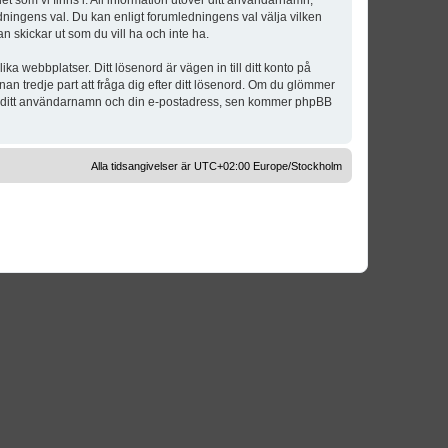
t som vi finns i. All information utöver ditt användarnamn,
dningens val. Du kan enligt forumledningens val välja vilken
n skickar ut som du vill ha och inte ha.
a webbplatser. Ditt lösenord är vägen in till ditt konto på
 tredje part att fråga dig efter ditt lösenord. Om du glömmer
om ditt användarnamn och din e-postadress, sen kommer phpBB
Alla tidsangivelser är UTC+02:00 Europe/Stockholm