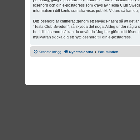
personlig, giltig e-postadress (hädanefter “din e-postadress”). 
lösenord och din e-postadress som krävs av “Tesla Club Sweden” 
information i ditt konto som ska visas publikt. Vidare så kan du
Ditt lösenord är chiffrerat (genom ett envägs-hash) så att det ä
“Tesla Club Sweden”, så skydda det noga. Aldrig under några s
bort ditt lösenord så kan du använda “Jag har glömt mitt lös
mjukvaran skicka dig ett nytt lösenord till din e-postadress.
Senaste Inlägg
Nyhetssidorna
Forumindex