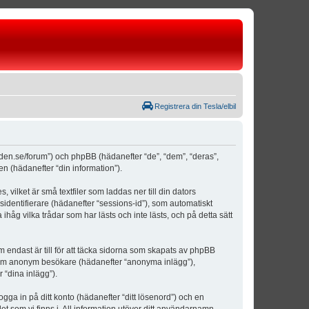
Registrera din Tesla/elbil
weden.se/forum”) och phpBB (hädanefter “de”, “dem”, “deras”,
(hädanefter “din information”).
vilket är små textfiler som laddas ner till din dators
identifierare (hädanefter “sessions-id”), som automatiskt
åg vilka trådar som har lästs och inte lästs, och på detta sätt
ndast är till för att täcka sidorna som skapats av phpBB
da som anonym besökare (hädanefter “anonyma inlägg”),
 “dina inlägg”).
ogga in på ditt konto (hädanefter “ditt lösenord”) och en