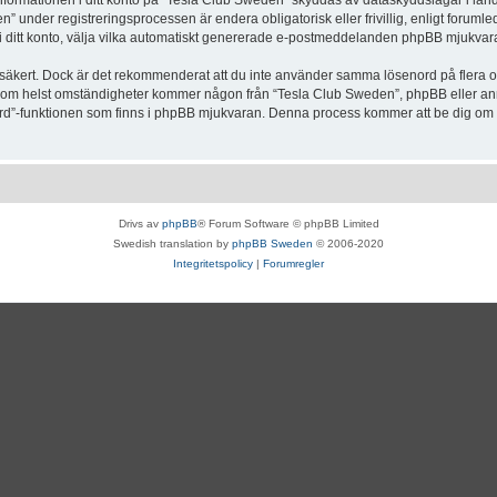
Informationen i ditt konto på “Tesla Club Sweden” skyddas av dataskyddslagar i lande
under registreringsprocessen är endera obligatorisk eller frivillig, enligt forumle
, i ditt konto, välja vilka automatiskt genererade e-postmeddelanden phpBB mjukvara
r säkert. Dock är det rekommenderat att du inte använder samma lösenord på flera olik
om helst omständigheter kommer någon från “Tesla Club Sweden”, phpBB eller annan
enord”-funktionen som finns i phpBB mjukvaran. Denna process kommer att be dig 
Drivs av
phpBB
® Forum Software © phpBB Limited
Swedish translation by
phpBB Sweden
© 2006-2020
Integritetspolicy
|
Forumregler