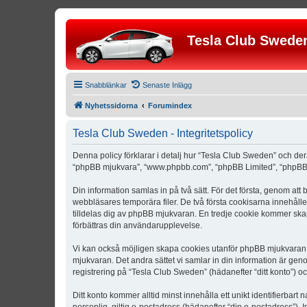
Tesla Club Swede
Snabblänkar
Senaste Inlägg
Nyhetssidorna
Forumindex
Tesla Club Sweden - Integritetspolicy
Denna policy förklarar i detalj hur “Tesla Club Sweden” och der
“phpBB mjukvara”, “www.phpbb.com”, “phpBB Limited”, “phpBB 
Din information samlas in på två sätt. För det första, genom att
webbläsares temporära filer. De två första cookisarna innehåll
tilldelas dig av phpBB mjukvaran. En tredje cookie kommer skapa
förbättras din användarupplevelse.
Vi kan också möjligen skapa cookies utanför phpBB mjukvaran n
mjukvaran. Det andra sättet vi samlar in din information är gen
registrering på “Tesla Club Sweden” (hädanefter “ditt konto”) o
Ditt konto kommer alltid minst innehålla ett unikt identifierbart