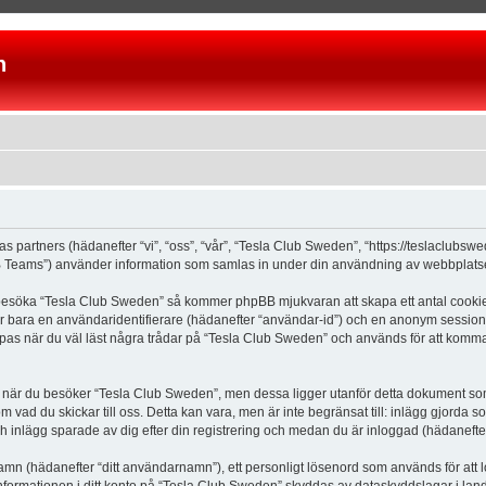
n
as partners (hädanefter “vi”, “oss”, “vår”, “Tesla Club Sweden”, “https://teslaclubs
Teams”) använder information som samlas in under din användning av webbplatsen 
 besöka “Tesla Club Sweden” så kommer phpBB mjukvaran att skapa ett antal cookies, 
er bara en användaridentifierare (hädanefter “användar-id”) och en anonym sessions
s när du väl läst några trådar på “Tesla Club Sweden” och används för att komma ih
är du besöker “Tesla Club Sweden”, men dessa ligger utanför detta dokument som e
om vad du skickar till oss. Detta kan vara, men är inte begränsat till: inlägg gjor
ch inlägg sparade av dig efter din registrering och medan du är inloggad (hädanefter
 namn (hädanefter “ditt användarnamn”), ett personligt lösenord som används för att l