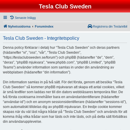
Tesla Club Sweden
Senaste Inlägg
Nyhetssidorna
Forumindex
Registrera din Tesla/elbil
Tesla Club Sweden - Integritetspolicy
Denna policy förklarar i detalj hur “Tesla Club Sweden” och deras partners
(hädanefter “vi”, “oss”, “vår”, “Tesla Club Sweden”,
“https://teslaclubsweden.se/forum”) och phpBB (hädanefter “de”, “dem”,
“deras”, “phpBB mjukvara”, “www.phpbb.com”, “phpBB Limited”, “phpBB
Teams”) använder information som samlas in under din användning av
webbplatsen (hädanefter “din information”).
Din information samlas in på två sätt. För det första, genom att besöka “Tesla
Club Sweden” så kommer phpBB mjukvaran att skapa ett antal cookies, vilket
är små textfiler som laddas ner till din dators webbläsares temporära filer. De
två första cookisarna innehåller bara en användaridentifierare (hädanefter
“användar-id”) och en anonym sessionsidentifierare (hädanefter “sessions-id”),
som automatiskt tilldelas dig av phpBB mjukvaran. En tredje cookie kommer
skapas när du väl läst några trådar på “Tesla Club Sweden” och används för att
komma ihåg vilka trådar som har lästs och inte lästs, och på detta sätt förbättras
din användarupplevelse.