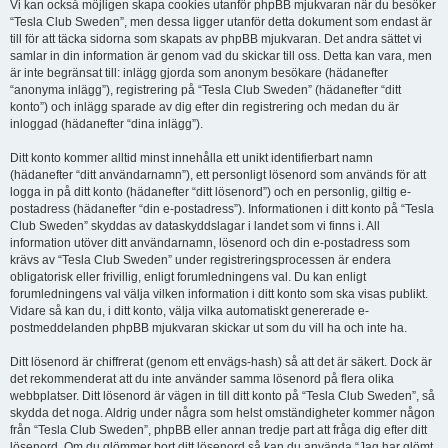
Vi kan också möjligen skapa cookies utanför phpBB mjukvaran när du besöker
“Tesla Club Sweden”, men dessa ligger utanför detta dokument som endast är
till för att täcka sidorna som skapats av phpBB mjukvaran. Det andra sättet vi
samlar in din information är genom vad du skickar till oss. Detta kan vara, men
är inte begränsat till: inlägg gjorda som anonym besökare (hädanefter
“anonyma inlägg”), registrering på “Tesla Club Sweden” (hädanefter “ditt
konto”) och inlägg sparade av dig efter din registrering och medan du är
inloggad (hädanefter “dina inlägg”).
Ditt konto kommer alltid minst innehålla ett unikt identifierbart namn
(hädanefter “ditt användarnamn”), ett personligt lösenord som används för att
logga in på ditt konto (hädanefter “ditt lösenord”) och en personlig, giltig e-
postadress (hädanefter “din e-postadress”). Informationen i ditt konto på “Tesla
Club Sweden” skyddas av dataskyddslagar i landet som vi finns i. All
information utöver ditt användarnamn, lösenord och din e-postadress som
krävs av “Tesla Club Sweden” under registreringsprocessen är endera
obligatorisk eller frivillig, enligt forumledningens val. Du kan enligt
forumledningens val välja vilken information i ditt konto som ska visas publikt.
Vidare så kan du, i ditt konto, välja vilka automatiskt genererade e-
postmeddelanden phpBB mjukvaran skickar ut som du vill ha och inte ha.
Ditt lösenord är chiffrerat (genom ett envägs-hash) så att det är säkert. Dock är
det rekommenderat att du inte använder samma lösenord på flera olika
webbplatser. Ditt lösenord är vägen in till ditt konto på “Tesla Club Sweden”, så
skydda det noga. Aldrig under några som helst omständigheter kommer någon
från “Tesla Club Sweden”, phpBB eller annan tredje part att fråga dig efter ditt
lösenord. Om du glömmer bort ditt lösenord så kan du använda “Jag har glömt