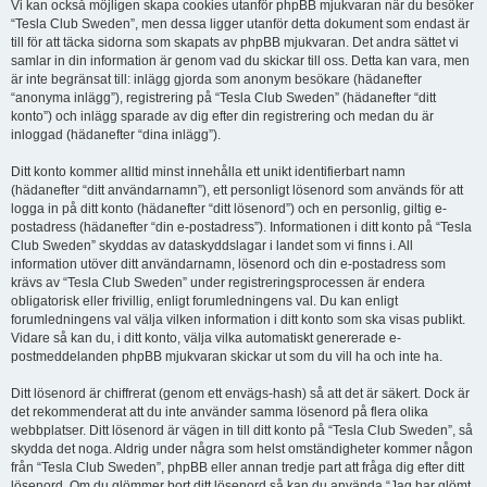
Vi kan också möjligen skapa cookies utanför phpBB mjukvaran när du besöker
“Tesla Club Sweden”, men dessa ligger utanför detta dokument som endast är
till för att täcka sidorna som skapats av phpBB mjukvaran. Det andra sättet vi
samlar in din information är genom vad du skickar till oss. Detta kan vara, men
är inte begränsat till: inlägg gjorda som anonym besökare (hädanefter
“anonyma inlägg”), registrering på “Tesla Club Sweden” (hädanefter “ditt
konto”) och inlägg sparade av dig efter din registrering och medan du är
inloggad (hädanefter “dina inlägg”).
Ditt konto kommer alltid minst innehålla ett unikt identifierbart namn
(hädanefter “ditt användarnamn”), ett personligt lösenord som används för att
logga in på ditt konto (hädanefter “ditt lösenord”) och en personlig, giltig e-
postadress (hädanefter “din e-postadress”). Informationen i ditt konto på “Tesla
Club Sweden” skyddas av dataskyddslagar i landet som vi finns i. All
information utöver ditt användarnamn, lösenord och din e-postadress som
krävs av “Tesla Club Sweden” under registreringsprocessen är endera
obligatorisk eller frivillig, enligt forumledningens val. Du kan enligt
forumledningens val välja vilken information i ditt konto som ska visas publikt.
Vidare så kan du, i ditt konto, välja vilka automatiskt genererade e-
postmeddelanden phpBB mjukvaran skickar ut som du vill ha och inte ha.
Ditt lösenord är chiffrerat (genom ett envägs-hash) så att det är säkert. Dock är
det rekommenderat att du inte använder samma lösenord på flera olika
webbplatser. Ditt lösenord är vägen in till ditt konto på “Tesla Club Sweden”, så
skydda det noga. Aldrig under några som helst omständigheter kommer någon
från “Tesla Club Sweden”, phpBB eller annan tredje part att fråga dig efter ditt
lösenord. Om du glömmer bort ditt lösenord så kan du använda “Jag har glömt