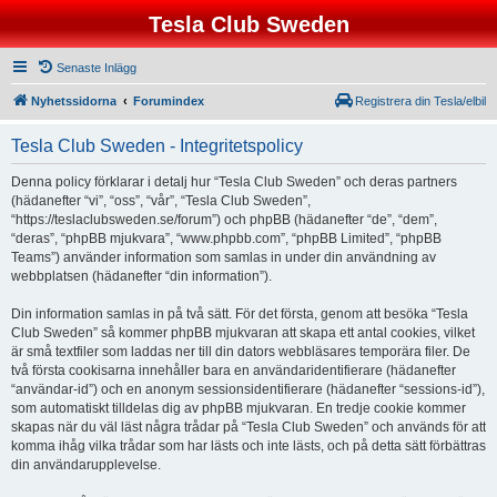
Tesla Club Sweden
Senaste Inlägg
Nyhetssidorna
Forumindex
Registrera din Tesla/elbil
Tesla Club Sweden - Integritetspolicy
Denna policy förklarar i detalj hur “Tesla Club Sweden” och deras partners
(hädanefter “vi”, “oss”, “vår”, “Tesla Club Sweden”,
“https://teslaclubsweden.se/forum”) och phpBB (hädanefter “de”, “dem”,
“deras”, “phpBB mjukvara”, “www.phpbb.com”, “phpBB Limited”, “phpBB
Teams”) använder information som samlas in under din användning av
webbplatsen (hädanefter “din information”).
Din information samlas in på två sätt. För det första, genom att besöka “Tesla
Club Sweden” så kommer phpBB mjukvaran att skapa ett antal cookies, vilket
är små textfiler som laddas ner till din dators webbläsares temporära filer. De
två första cookisarna innehåller bara en användaridentifierare (hädanefter
“användar-id”) och en anonym sessionsidentifierare (hädanefter “sessions-id”),
som automatiskt tilldelas dig av phpBB mjukvaran. En tredje cookie kommer
skapas när du väl läst några trådar på “Tesla Club Sweden” och används för att
komma ihåg vilka trådar som har lästs och inte lästs, och på detta sätt förbättras
din användarupplevelse.