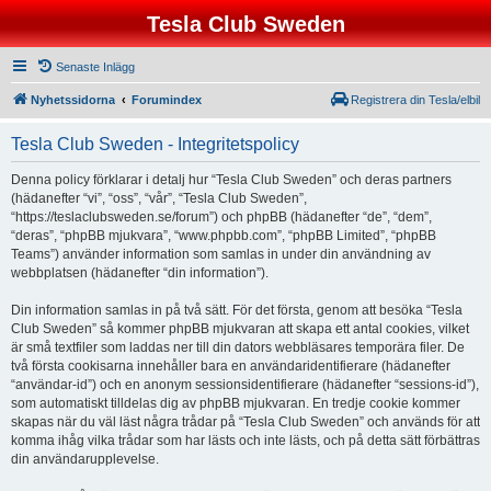
Tesla Club Sweden
Senaste Inlägg
Nyhetssidorna
Forumindex
Registrera din Tesla/elbil
Tesla Club Sweden - Integritetspolicy
Denna policy förklarar i detalj hur “Tesla Club Sweden” och deras partners
(hädanefter “vi”, “oss”, “vår”, “Tesla Club Sweden”,
“https://teslaclubsweden.se/forum”) och phpBB (hädanefter “de”, “dem”,
“deras”, “phpBB mjukvara”, “www.phpbb.com”, “phpBB Limited”, “phpBB
Teams”) använder information som samlas in under din användning av
webbplatsen (hädanefter “din information”).
Din information samlas in på två sätt. För det första, genom att besöka “Tesla
Club Sweden” så kommer phpBB mjukvaran att skapa ett antal cookies, vilket
är små textfiler som laddas ner till din dators webbläsares temporära filer. De
två första cookisarna innehåller bara en användaridentifierare (hädanefter
“användar-id”) och en anonym sessionsidentifierare (hädanefter “sessions-id”),
som automatiskt tilldelas dig av phpBB mjukvaran. En tredje cookie kommer
skapas när du väl läst några trådar på “Tesla Club Sweden” och används för att
komma ihåg vilka trådar som har lästs och inte lästs, och på detta sätt förbättras
din användarupplevelse.