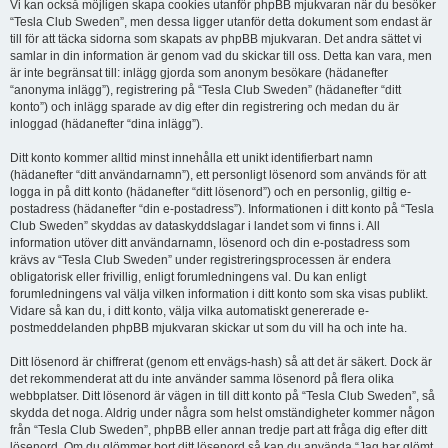
Vi kan också möjligen skapa cookies utanför phpBB mjukvaran när du besöker
“Tesla Club Sweden”, men dessa ligger utanför detta dokument som endast är
till för att täcka sidorna som skapats av phpBB mjukvaran. Det andra sättet vi
samlar in din information är genom vad du skickar till oss. Detta kan vara, men
är inte begränsat till: inlägg gjorda som anonym besökare (hädanefter
“anonyma inlägg”), registrering på “Tesla Club Sweden” (hädanefter “ditt
konto”) och inlägg sparade av dig efter din registrering och medan du är
inloggad (hädanefter “dina inlägg”).
Ditt konto kommer alltid minst innehålla ett unikt identifierbart namn
(hädanefter “ditt användarnamn”), ett personligt lösenord som används för att
logga in på ditt konto (hädanefter “ditt lösenord”) och en personlig, giltig e-
postadress (hädanefter “din e-postadress”). Informationen i ditt konto på “Tesla
Club Sweden” skyddas av dataskyddslagar i landet som vi finns i. All
information utöver ditt användarnamn, lösenord och din e-postadress som
krävs av “Tesla Club Sweden” under registreringsprocessen är endera
obligatorisk eller frivillig, enligt forumledningens val. Du kan enligt
forumledningens val välja vilken information i ditt konto som ska visas publikt.
Vidare så kan du, i ditt konto, välja vilka automatiskt genererade e-
postmeddelanden phpBB mjukvaran skickar ut som du vill ha och inte ha.
Ditt lösenord är chiffrerat (genom ett envägs-hash) så att det är säkert. Dock är
det rekommenderat att du inte använder samma lösenord på flera olika
webbplatser. Ditt lösenord är vägen in till ditt konto på “Tesla Club Sweden”, så
skydda det noga. Aldrig under några som helst omständigheter kommer någon
från “Tesla Club Sweden”, phpBB eller annan tredje part att fråga dig efter ditt
lösenord. Om du glömmer bort ditt lösenord så kan du använda “Jag har glömt