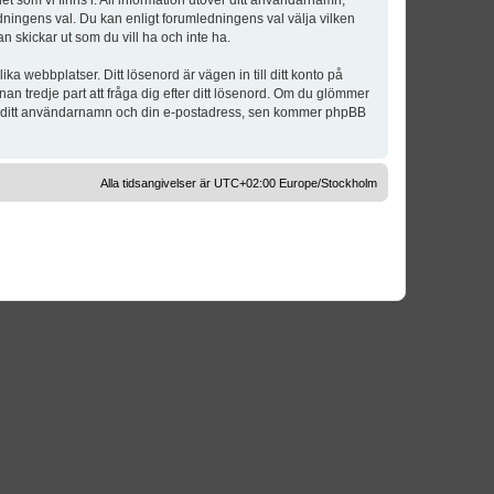
t som vi finns i. All information utöver ditt användarnamn,
dningens val. Du kan enligt forumledningens val välja vilken
n skickar ut som du vill ha och inte ha.
a webbplatser. Ditt lösenord är vägen in till ditt konto på
 tredje part att fråga dig efter ditt lösenord. Om du glömmer
om ditt användarnamn och din e-postadress, sen kommer phpBB
Alla tidsangivelser är UTC+02:00 Europe/Stockholm