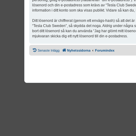
personlig, giltig e-postadress (hädanefter “din e-postadress”). 
lösenord och din e-postadress som krävs av “Tesla Club Sweden” 
information i ditt konto som ska visas publikt. Vidare så kan du
Ditt lösenord är chiffrerat (genom ett envägs-hash) så att det ä
“Tesla Club Sweden”, så skydda det noga. Aldrig under några s
bort ditt lösenord så kan du använda “Jag har glömt mitt lös
mjukvaran skicka dig ett nytt lösenord till din e-postadress.
Senaste Inlägg
Nyhetssidorna
Forumindex