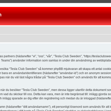
n
as partners (hädanefter “vi”, “oss”, “vår”, “Tesla Club Sweden”, “https://teslaclubs
Teams”) använder information som samlas in under din användning av webbplatsen 
 besöka “Tesla Club Sweden” så kommer phpBB mjukvaran att skapa ett antal cookies, 
er bara en användaridentifierare (hädanefter “användar-id”) och en anonym sessions
s när du väl läst några trådar på “Tesla Club Sweden” och används för att komma ih
är du besöker “Tesla Club Sweden”, men dessa ligger utanför detta dokument som e
om vad du skickar till oss. Detta kan vara, men är inte begränsat till: inlägg gjor
ch inlägg sparade av dig efter din registrering och medan du är inloggad (hädanefter
 namn (hädanefter “ditt användarnamn”), ett personligt lösenord som används för att l