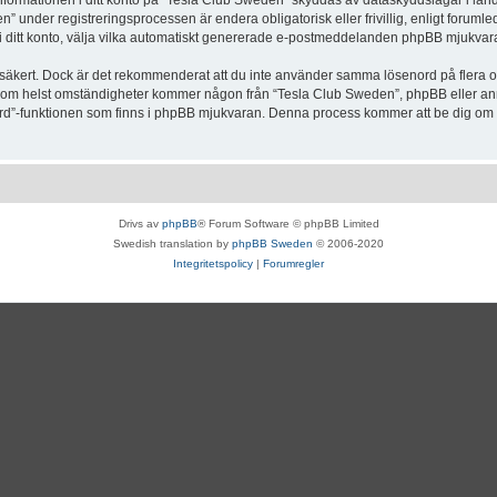
Informationen i ditt konto på “Tesla Club Sweden” skyddas av dataskyddslagar i lande
under registreringsprocessen är endera obligatorisk eller frivillig, enligt forumle
, i ditt konto, välja vilka automatiskt genererade e-postmeddelanden phpBB mjukvara
r säkert. Dock är det rekommenderat att du inte använder samma lösenord på flera olik
om helst omständigheter kommer någon från “Tesla Club Sweden”, phpBB eller annan
enord”-funktionen som finns i phpBB mjukvaran. Denna process kommer att be dig 
Drivs av
phpBB
® Forum Software © phpBB Limited
Swedish translation by
phpBB Sweden
© 2006-2020
Integritetspolicy
|
Forumregler