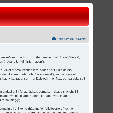
Registrera din Tesla/elbil
weden.se/forum”) och phpBB (hädanefter “de”, “dem”, “deras”,
(hädanefter “din information”).
vilket är små textfiler som laddas ner till din dators
identifierare (hädanefter “sessions-id”), som automatiskt
åg vilka trådar som har lästs och inte lästs, och på detta sätt
ndast är till för att täcka sidorna som skapats av phpBB
da som anonym besökare (hädanefter “anonyma inlägg”),
 “dina inlägg”).
ogga in på ditt konto (hädanefter “ditt lösenord”) och en