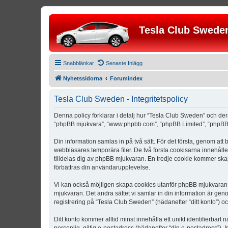
Tesla Club Swede
Snabblänkar
Senaste Inlägg
Nyhetssidorna
Forumindex
Tesla Club Sweden - Integritetspolicy
Denna policy förklarar i detalj hur “Tesla Club Sweden” och der
“phpBB mjukvara”, “www.phpbb.com”, “phpBB Limited”, “phpBB 
Din information samlas in på två sätt. För det första, genom att
webbläsares temporära filer. De två första cookisarna innehåll
tilldelas dig av phpBB mjukvaran. En tredje cookie kommer skapa
förbättras din användarupplevelse.
Vi kan också möjligen skapa cookies utanför phpBB mjukvaran n
mjukvaran. Det andra sättet vi samlar in din information är gen
registrering på “Tesla Club Sweden” (hädanefter “ditt konto”) o
Ditt konto kommer alltid minst innehålla ett unikt identifierbart