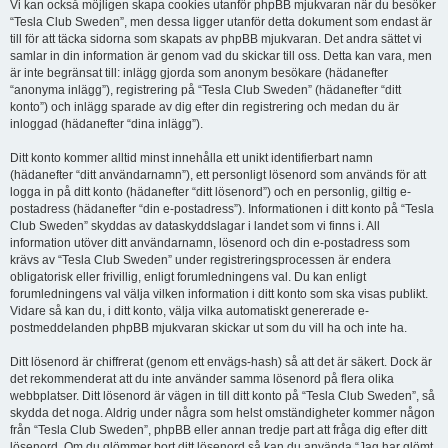
Vi kan också möjligen skapa cookies utanför phpBB mjukvaran när du besöker
“Tesla Club Sweden”, men dessa ligger utanför detta dokument som endast är
till för att täcka sidorna som skapats av phpBB mjukvaran. Det andra sättet vi
samlar in din information är genom vad du skickar till oss. Detta kan vara, men
är inte begränsat till: inlägg gjorda som anonym besökare (hädanefter
“anonyma inlägg”), registrering på “Tesla Club Sweden” (hädanefter “ditt
konto”) och inlägg sparade av dig efter din registrering och medan du är
inloggad (hädanefter “dina inlägg”).
Ditt konto kommer alltid minst innehålla ett unikt identifierbart namn
(hädanefter “ditt användarnamn”), ett personligt lösenord som används för att
logga in på ditt konto (hädanefter “ditt lösenord”) och en personlig, giltig e-
postadress (hädanefter “din e-postadress”). Informationen i ditt konto på “Tesla
Club Sweden” skyddas av dataskyddslagar i landet som vi finns i. All
information utöver ditt användarnamn, lösenord och din e-postadress som
krävs av “Tesla Club Sweden” under registreringsprocessen är endera
obligatorisk eller frivillig, enligt forumledningens val. Du kan enligt
forumledningens val välja vilken information i ditt konto som ska visas publikt.
Vidare så kan du, i ditt konto, välja vilka automatiskt genererade e-
postmeddelanden phpBB mjukvaran skickar ut som du vill ha och inte ha.
Ditt lösenord är chiffrerat (genom ett envägs-hash) så att det är säkert. Dock är
det rekommenderat att du inte använder samma lösenord på flera olika
webbplatser. Ditt lösenord är vägen in till ditt konto på “Tesla Club Sweden”, så
skydda det noga. Aldrig under några som helst omständigheter kommer någon
från “Tesla Club Sweden”, phpBB eller annan tredje part att fråga dig efter ditt
lösenord. Om du glömmer bort ditt lösenord så kan du använda “Jag har glömt