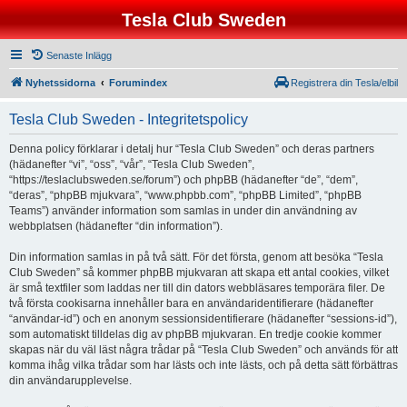
Tesla Club Sweden
Senaste Inlägg
Nyhetssidorna
Forumindex
Registrera din Tesla/elbil
Tesla Club Sweden - Integritetspolicy
Denna policy förklarar i detalj hur “Tesla Club Sweden” och deras partners
(hädanefter “vi”, “oss”, “vår”, “Tesla Club Sweden”,
“https://teslaclubsweden.se/forum”) och phpBB (hädanefter “de”, “dem”,
“deras”, “phpBB mjukvara”, “www.phpbb.com”, “phpBB Limited”, “phpBB
Teams”) använder information som samlas in under din användning av
webbplatsen (hädanefter “din information”).
Din information samlas in på två sätt. För det första, genom att besöka “Tesla
Club Sweden” så kommer phpBB mjukvaran att skapa ett antal cookies, vilket
är små textfiler som laddas ner till din dators webbläsares temporära filer. De
två första cookisarna innehåller bara en användaridentifierare (hädanefter
“användar-id”) och en anonym sessionsidentifierare (hädanefter “sessions-id”),
som automatiskt tilldelas dig av phpBB mjukvaran. En tredje cookie kommer
skapas när du väl läst några trådar på “Tesla Club Sweden” och används för att
komma ihåg vilka trådar som har lästs och inte lästs, och på detta sätt förbättras
din användarupplevelse.