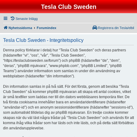
Tesla Club Sweden
Senaste Inlägg
Nyhetssidorna
Forumindex
Registrera din Tesla/elbil
Tesla Club Sweden - Integritetspolicy
Denna policy förklarar i detalj hur “Tesla Club Sweden” och deras partners
(hädanefter “vi”, “oss”, “vår”, “Tesla Club Sweden”,
“https://teslaclubsweden.se/forum”) och phpBB (hädanefter “de”, “dem”,
“deras”, “phpBB mjukvara”, “www.phpbb.com”, “phpBB Limited”, “phpBB
Teams”) använder information som samlas in under din användning av
webbplatsen (hädanefter “din information”).
Din information samlas in på två sätt. För det första, genom att besöka “Tesla
Club Sweden” så kommer phpBB mjukvaran att skapa ett antal cookies, vilket
är små textfiler som laddas ner till din dators webbläsares temporära filer. De
två första cookisarna innehåller bara en användaridentifierare (hädanefter
“användar-id”) och en anonym sessionsidentifierare (hädanefter “sessions-id”),
som automatiskt tilldelas dig av phpBB mjukvaran. En tredje cookie kommer
skapas när du väl läst några trådar på “Tesla Club Sweden” och används för att
komma ihåg vilka trådar som har lästs och inte lästs, och på detta sätt förbättras
din användarupplevelse.