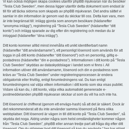
Vi kan också möjligen skapa cookies utanför phpBB mjukvaran när du besöker
“Tesla Club Sweden”, men dessa ligger utanför detta dokument som endast är
till för att täcka sidorna som skapats av phpBB mjukvaran. Det andra sättet vi
samlar in din information är genom vad du skickar till oss. Detta kan vara, men
är inte begränsat till: inlägg gjorda som anonym besökare (hädanefter
“anonyma inlägg”), registrering på “Tesla Club Sweden” (hädanefter “ditt
konto”) och inlägg sparade av dig efter din registrering och medan du är
inloggad (hädanefter “dina inlägg”).
Ditt konto kommer alltid minst innehålla ett unikt identifierbart namn
(hädanefter “ditt användarnamn”), ett personligt lösenord som används för att
logga in på ditt konto (hädanefter “ditt lösenord”) och en personlig, giltig e-
postadress (hädanefter “din e-postadress”). Informationen i ditt konto på “Tesla
Club Sweden” skyddas av dataskyddslagar i landet som vi finns i. All
information utöver ditt användarnamn, lösenord och din e-postadress som
krävs av “Tesla Club Sweden” under registreringsprocessen är endera
obligatorisk eller frivillig, enligt forumledningens val. Du kan enligt
forumledningens val välja vilken information i ditt konto som ska visas publikt.
Vidare så kan du, i ditt konto, välja vilka automatiskt genererade e-
postmeddelanden phpBB mjukvaran skickar ut som du vill ha och inte ha.
Ditt lösenord är chiffrerat (genom ett envägs-hash) så att det är säkert. Dock är
det rekommenderat att du inte använder samma lösenord på flera olika
webbplatser. Ditt lösenord är vägen in till ditt konto på “Tesla Club Sweden”, så
skydda det noga. Aldrig under några som helst omständigheter kommer någon
från “Tesla Club Sweden”, phpBB eller annan tredje part att fråga dig efter ditt
lösenord. Om du glömmer bort ditt lösenord så kan du använda “Jag har glömt