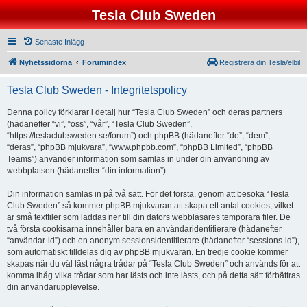
Tesla Club Sweden
Senaste Inlägg
Nyhetssidorna
Forumindex
Registrera din Tesla/elbil
Tesla Club Sweden - Integritetspolicy
Denna policy förklarar i detalj hur “Tesla Club Sweden” och deras partners
(hädanefter “vi”, “oss”, “vår”, “Tesla Club Sweden”,
“https://teslaclubsweden.se/forum”) och phpBB (hädanefter “de”, “dem”,
“deras”, “phpBB mjukvara”, “www.phpbb.com”, “phpBB Limited”, “phpBB
Teams”) använder information som samlas in under din användning av
webbplatsen (hädanefter “din information”).
Din information samlas in på två sätt. För det första, genom att besöka “Tesla
Club Sweden” så kommer phpBB mjukvaran att skapa ett antal cookies, vilket
är små textfiler som laddas ner till din dators webbläsares temporära filer. De
två första cookisarna innehåller bara en användaridentifierare (hädanefter
“användar-id”) och en anonym sessionsidentifierare (hädanefter “sessions-id”),
som automatiskt tilldelas dig av phpBB mjukvaran. En tredje cookie kommer
skapas när du väl läst några trådar på “Tesla Club Sweden” och används för att
komma ihåg vilka trådar som har lästs och inte lästs, och på detta sätt förbättras
din användarupplevelse.