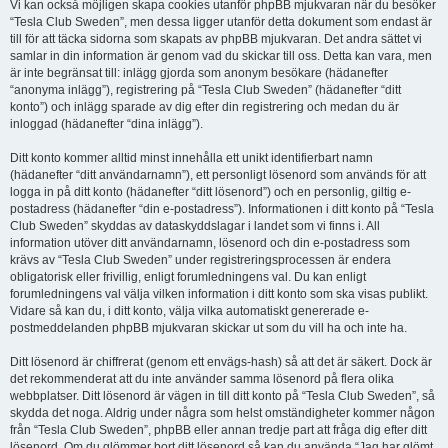
Vi kan också möjligen skapa cookies utanför phpBB mjukvaran när du besöker
“Tesla Club Sweden”, men dessa ligger utanför detta dokument som endast är
till för att täcka sidorna som skapats av phpBB mjukvaran. Det andra sättet vi
samlar in din information är genom vad du skickar till oss. Detta kan vara, men
är inte begränsat till: inlägg gjorda som anonym besökare (hädanefter
“anonyma inlägg”), registrering på “Tesla Club Sweden” (hädanefter “ditt
konto”) och inlägg sparade av dig efter din registrering och medan du är
inloggad (hädanefter “dina inlägg”).
Ditt konto kommer alltid minst innehålla ett unikt identifierbart namn
(hädanefter “ditt användarnamn”), ett personligt lösenord som används för att
logga in på ditt konto (hädanefter “ditt lösenord”) och en personlig, giltig e-
postadress (hädanefter “din e-postadress”). Informationen i ditt konto på “Tesla
Club Sweden” skyddas av dataskyddslagar i landet som vi finns i. All
information utöver ditt användarnamn, lösenord och din e-postadress som
krävs av “Tesla Club Sweden” under registreringsprocessen är endera
obligatorisk eller frivillig, enligt forumledningens val. Du kan enligt
forumledningens val välja vilken information i ditt konto som ska visas publikt.
Vidare så kan du, i ditt konto, välja vilka automatiskt genererade e-
postmeddelanden phpBB mjukvaran skickar ut som du vill ha och inte ha.
Ditt lösenord är chiffrerat (genom ett envägs-hash) så att det är säkert. Dock är
det rekommenderat att du inte använder samma lösenord på flera olika
webbplatser. Ditt lösenord är vägen in till ditt konto på “Tesla Club Sweden”, så
skydda det noga. Aldrig under några som helst omständigheter kommer någon
från “Tesla Club Sweden”, phpBB eller annan tredje part att fråga dig efter ditt
lösenord. Om du glömmer bort ditt lösenord så kan du använda “Jag har glömt