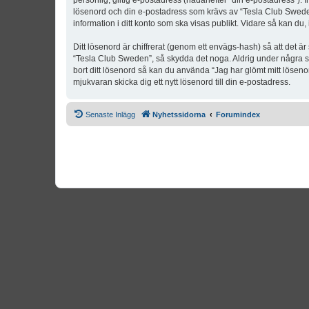
personlig, giltig e-postadress (hädanefter “din e-postadress”). 
lösenord och din e-postadress som krävs av “Tesla Club Sweden” 
information i ditt konto som ska visas publikt. Vidare så kan du
Ditt lösenord är chiffrerat (genom ett envägs-hash) så att det ä
“Tesla Club Sweden”, så skydda det noga. Aldrig under några s
bort ditt lösenord så kan du använda “Jag har glömt mitt lös
mjukvaran skicka dig ett nytt lösenord till din e-postadress.
Senaste Inlägg
Nyhetssidorna
Forumindex