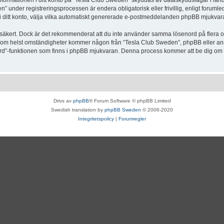
Informationen i ditt konto på “Tesla Club Sweden” skyddas av dataskyddslagar i lande
under registreringsprocessen är endera obligatorisk eller frivillig, enligt forumle
, i ditt konto, välja vilka automatiskt genererade e-postmeddelanden phpBB mjukvara
r säkert. Dock är det rekommenderat att du inte använder samma lösenord på flera olik
om helst omständigheter kommer någon från “Tesla Club Sweden”, phpBB eller annan
enord”-funktionen som finns i phpBB mjukvaran. Denna process kommer att be dig 
Drivs av
phpBB
® Forum Software © phpBB Limited
Swedish translation by
phpBB Sweden
© 2006-2020
Integritetspolicy
|
Forumregler