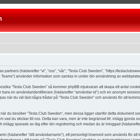
n
as partners (hädanefter “vi”, “oss”, “vår”, “Tesla Club Sweden”, “https://teslaclubs
Teams”) använder information som samlas in under din användning av webbplatsen 
 besöka “Tesla Club Sweden” så kommer phpBB mjukvaran att skapa ett antal cookies, 
er bara en användaridentifierare (hädanefter “användar-id”) och en anonym sessions
s när du väl läst några trådar på “Tesla Club Sweden” och används för att komma ih
är du besöker “Tesla Club Sweden”, men dessa ligger utanför detta dokument som e
om vad du skickar till oss. Detta kan vara, men är inte begränsat till: inlägg gjor
ch inlägg sparade av dig efter din registrering och medan du är inloggad (hädanefter
 namn (hädanefter “ditt användarnamn”), ett personligt lösenord som används för att l