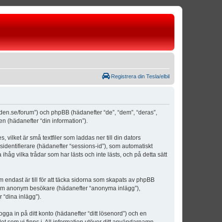
Registrera din Tesla/elbil
weden.se/forum”) och phpBB (hädanefter “de”, “dem”, “deras”,
(hädanefter “din information”).
vilket är små textfiler som laddas ner till din dators
identifierare (hädanefter “sessions-id”), som automatiskt
åg vilka trådar som har lästs och inte lästs, och på detta sätt
ndast är till för att täcka sidorna som skapats av phpBB
da som anonym besökare (hädanefter “anonyma inlägg”),
 “dina inlägg”).
ogga in på ditt konto (hädanefter “ditt lösenord”) och en