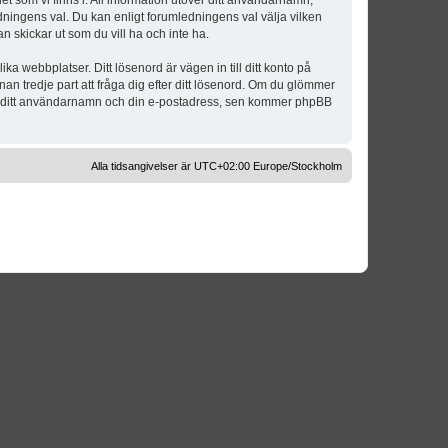
t som vi finns i. All information utöver ditt användarnamn,
dningens val. Du kan enligt forumledningens val välja vilken
n skickar ut som du vill ha och inte ha.
a webbplatser. Ditt lösenord är vägen in till ditt konto på
 tredje part att fråga dig efter ditt lösenord. Om du glömmer
om ditt användarnamn och din e-postadress, sen kommer phpBB
Alla tidsangivelser är UTC+02:00 Europe/Stockholm