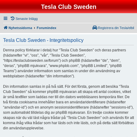
Tesla Club Sweden
Senaste Inlägg
Nyhetssidorna
Forumindex
Registrera din Tesla/elbil
Tesla Club Sweden - Integritetspolicy
Denna policy förklarar i detalj hur “Tesla Club Sweden” och deras partners
(hädanefter “vi”, “oss”, “vår”, “Tesla Club Sweden”,
“https://teslaclubsweden.se/forum”) och phpBB (hädanefter “de”, “dem”,
“deras”, “phpBB mjukvara”, “www.phpbb.com”, “phpBB Limited”, “phpBB
Teams”) använder information som samlas in under din användning av
webbplatsen (hädanefter “din information”).
Din information samlas in på två sätt. För det första, genom att besöka “Tesla
Club Sweden” så kommer phpBB mjukvaran att skapa ett antal cookies, vilket
är små textfiler som laddas ner till din dators webbläsares temporära filer. De
två första cookisarna innehåller bara en användaridentifierare (hädanefter
“användar-id”) och en anonym sessionsidentifierare (hädanefter “sessions-id”),
som automatiskt tilldelas dig av phpBB mjukvaran. En tredje cookie kommer
skapas när du väl läst några trådar på “Tesla Club Sweden” och används för att
komma ihåg vilka trådar som har lästs och inte lästs, och på detta sätt förbättras
din användarupplevelse.