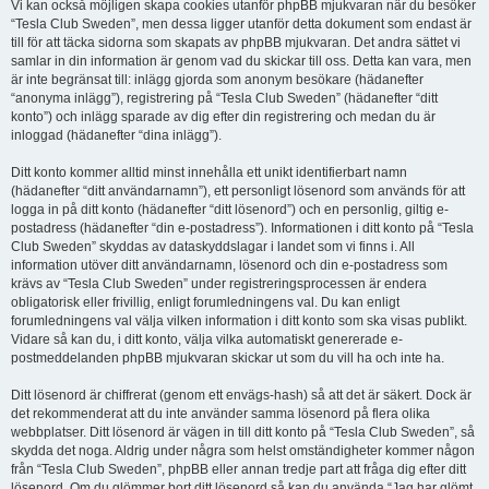
Vi kan också möjligen skapa cookies utanför phpBB mjukvaran när du besöker
“Tesla Club Sweden”, men dessa ligger utanför detta dokument som endast är
till för att täcka sidorna som skapats av phpBB mjukvaran. Det andra sättet vi
samlar in din information är genom vad du skickar till oss. Detta kan vara, men
är inte begränsat till: inlägg gjorda som anonym besökare (hädanefter
“anonyma inlägg”), registrering på “Tesla Club Sweden” (hädanefter “ditt
konto”) och inlägg sparade av dig efter din registrering och medan du är
inloggad (hädanefter “dina inlägg”).
Ditt konto kommer alltid minst innehålla ett unikt identifierbart namn
(hädanefter “ditt användarnamn”), ett personligt lösenord som används för att
logga in på ditt konto (hädanefter “ditt lösenord”) och en personlig, giltig e-
postadress (hädanefter “din e-postadress”). Informationen i ditt konto på “Tesla
Club Sweden” skyddas av dataskyddslagar i landet som vi finns i. All
information utöver ditt användarnamn, lösenord och din e-postadress som
krävs av “Tesla Club Sweden” under registreringsprocessen är endera
obligatorisk eller frivillig, enligt forumledningens val. Du kan enligt
forumledningens val välja vilken information i ditt konto som ska visas publikt.
Vidare så kan du, i ditt konto, välja vilka automatiskt genererade e-
postmeddelanden phpBB mjukvaran skickar ut som du vill ha och inte ha.
Ditt lösenord är chiffrerat (genom ett envägs-hash) så att det är säkert. Dock är
det rekommenderat att du inte använder samma lösenord på flera olika
webbplatser. Ditt lösenord är vägen in till ditt konto på “Tesla Club Sweden”, så
skydda det noga. Aldrig under några som helst omständigheter kommer någon
från “Tesla Club Sweden”, phpBB eller annan tredje part att fråga dig efter ditt
lösenord. Om du glömmer bort ditt lösenord så kan du använda “Jag har glömt