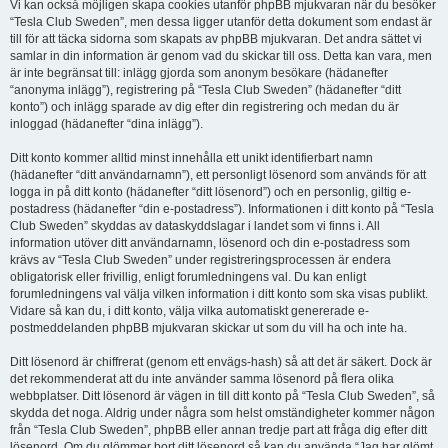
Vi kan också möjligen skapa cookies utanför phpBB mjukvaran när du besöker
“Tesla Club Sweden”, men dessa ligger utanför detta dokument som endast är
till för att täcka sidorna som skapats av phpBB mjukvaran. Det andra sättet vi
samlar in din information är genom vad du skickar till oss. Detta kan vara, men
är inte begränsat till: inlägg gjorda som anonym besökare (hädanefter
“anonyma inlägg”), registrering på “Tesla Club Sweden” (hädanefter “ditt
konto”) och inlägg sparade av dig efter din registrering och medan du är
inloggad (hädanefter “dina inlägg”).
Ditt konto kommer alltid minst innehålla ett unikt identifierbart namn
(hädanefter “ditt användarnamn”), ett personligt lösenord som används för att
logga in på ditt konto (hädanefter “ditt lösenord”) och en personlig, giltig e-
postadress (hädanefter “din e-postadress”). Informationen i ditt konto på “Tesla
Club Sweden” skyddas av dataskyddslagar i landet som vi finns i. All
information utöver ditt användarnamn, lösenord och din e-postadress som
krävs av “Tesla Club Sweden” under registreringsprocessen är endera
obligatorisk eller frivillig, enligt forumledningens val. Du kan enligt
forumledningens val välja vilken information i ditt konto som ska visas publikt.
Vidare så kan du, i ditt konto, välja vilka automatiskt genererade e-
postmeddelanden phpBB mjukvaran skickar ut som du vill ha och inte ha.
Ditt lösenord är chiffrerat (genom ett envägs-hash) så att det är säkert. Dock är
det rekommenderat att du inte använder samma lösenord på flera olika
webbplatser. Ditt lösenord är vägen in till ditt konto på “Tesla Club Sweden”, så
skydda det noga. Aldrig under några som helst omständigheter kommer någon
från “Tesla Club Sweden”, phpBB eller annan tredje part att fråga dig efter ditt
lösenord. Om du glömmer bort ditt lösenord så kan du använda “Jag har glömt