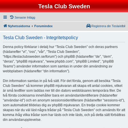
Tesla Club Sweden
Senaste Inlägg
Nyhetssidorna
Forumindex
Registrera din Tesla/elbil
Tesla Club Sweden - Integritetspolicy
Denna policy förklarar i detalj hur “Tesla Club Sweden” och deras partners
(hädanefter “vi”, “oss”, “vår”, “Tesla Club Sweden”,
“https://teslaclubsweden.se/forum”) och phpBB (hädanefter “de”, “dem”,
“deras”, “phpBB mjukvara”, “www.phpbb.com”, “phpBB Limited”, “phpBB
Teams”) använder information som samlas in under din användning av
webbplatsen (hädanefter “din information”).
Din information samlas in på två sätt. För det första, genom att besöka “Tesla
Club Sweden” så kommer phpBB mjukvaran att skapa ett antal cookies, vilket
är små textfiler som laddas ner till din dators webbläsares temporära filer. De
två första cookisarna innehåller bara en användaridentifierare (hädanefter
“användar-id”) och en anonym sessionsidentifierare (hädanefter “sessions-id”),
som automatiskt tilldelas dig av phpBB mjukvaran. En tredje cookie kommer
skapas när du väl läst några trådar på “Tesla Club Sweden” och används för att
komma ihåg vilka trådar som har lästs och inte lästs, och på detta sätt förbättras
din användarupplevelse.