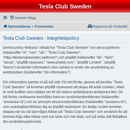
Tesla Club Sweden
Senaste Inlägg
Nyhetssidorna
Forumindex
Registrera din Tesla/elbil
Tesla Club Sweden - Integritetspolicy
Denna policy förklarar i detalj hur “Tesla Club Sweden” och deras partners
(hädanefter “vi”, “oss”, “vår”, “Tesla Club Sweden”,
“https://teslaclubsweden.se/forum”) och phpBB (hädanefter “de”, “dem”,
“deras”, “phpBB mjukvara”, “www.phpbb.com”, “phpBB Limited”, “phpBB
Teams”) använder information som samlas in under din användning av
webbplatsen (hädanefter “din information”).
Din information samlas in på två sätt. För det första, genom att besöka “Tesla
Club Sweden” så kommer phpBB mjukvaran att skapa ett antal cookies, vilket
är små textfiler som laddas ner till din dators webbläsares temporära filer. De
två första cookisarna innehåller bara en användaridentifierare (hädanefter
“användar-id”) och en anonym sessionsidentifierare (hädanefter “sessions-id”),
som automatiskt tilldelas dig av phpBB mjukvaran. En tredje cookie kommer
skapas när du väl läst några trådar på “Tesla Club Sweden” och används för att
komma ihåg vilka trådar som har lästs och inte lästs, och på detta sätt förbättras
din användarupplevelse.