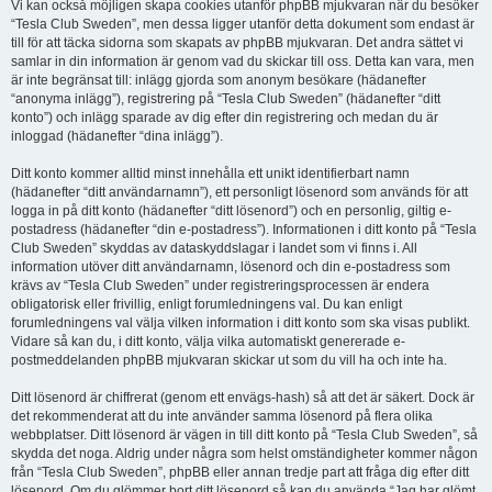
Vi kan också möjligen skapa cookies utanför phpBB mjukvaran när du besöker
“Tesla Club Sweden”, men dessa ligger utanför detta dokument som endast är
till för att täcka sidorna som skapats av phpBB mjukvaran. Det andra sättet vi
samlar in din information är genom vad du skickar till oss. Detta kan vara, men
är inte begränsat till: inlägg gjorda som anonym besökare (hädanefter
“anonyma inlägg”), registrering på “Tesla Club Sweden” (hädanefter “ditt
konto”) och inlägg sparade av dig efter din registrering och medan du är
inloggad (hädanefter “dina inlägg”).
Ditt konto kommer alltid minst innehålla ett unikt identifierbart namn
(hädanefter “ditt användarnamn”), ett personligt lösenord som används för att
logga in på ditt konto (hädanefter “ditt lösenord”) och en personlig, giltig e-
postadress (hädanefter “din e-postadress”). Informationen i ditt konto på “Tesla
Club Sweden” skyddas av dataskyddslagar i landet som vi finns i. All
information utöver ditt användarnamn, lösenord och din e-postadress som
krävs av “Tesla Club Sweden” under registreringsprocessen är endera
obligatorisk eller frivillig, enligt forumledningens val. Du kan enligt
forumledningens val välja vilken information i ditt konto som ska visas publikt.
Vidare så kan du, i ditt konto, välja vilka automatiskt genererade e-
postmeddelanden phpBB mjukvaran skickar ut som du vill ha och inte ha.
Ditt lösenord är chiffrerat (genom ett envägs-hash) så att det är säkert. Dock är
det rekommenderat att du inte använder samma lösenord på flera olika
webbplatser. Ditt lösenord är vägen in till ditt konto på “Tesla Club Sweden”, så
skydda det noga. Aldrig under några som helst omständigheter kommer någon
från “Tesla Club Sweden”, phpBB eller annan tredje part att fråga dig efter ditt
lösenord. Om du glömmer bort ditt lösenord så kan du använda “Jag har glömt