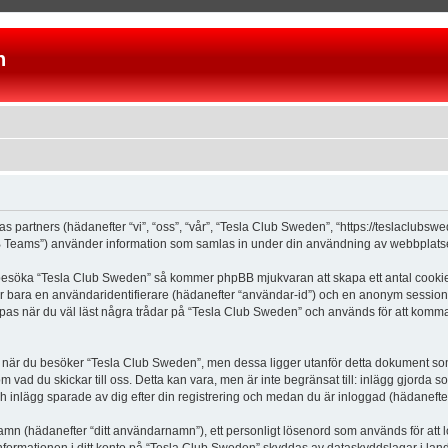
n
as partners (hädanefter “vi”, “oss”, “vår”, “Tesla Club Sweden”, “https://teslaclubs
Teams”) använder information som samlas in under din användning av webbplatsen 
 besöka “Tesla Club Sweden” så kommer phpBB mjukvaran att skapa ett antal cookies, 
er bara en användaridentifierare (hädanefter “användar-id”) och en anonym sessions
s när du väl läst några trådar på “Tesla Club Sweden” och används för att komma ih
är du besöker “Tesla Club Sweden”, men dessa ligger utanför detta dokument som e
om vad du skickar till oss. Detta kan vara, men är inte begränsat till: inlägg gjor
ch inlägg sparade av dig efter din registrering och medan du är inloggad (hädanefter
 namn (hädanefter “ditt användarnamn”), ett personligt lösenord som används för att l