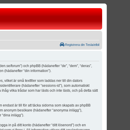
Registrera din Tesla/elbil
weden.se/forum”) och phpBB (hädanefter “de”, “dem”, “deras”,
(hädanefter “din information”).
vilket är små textfiler som laddas ner till din dators
identifierare (hädanefter “sessions-id”), som automatiskt
åg vilka trådar som har lästs och inte lästs, och på detta sätt
ndast är till för att täcka sidorna som skapats av phpBB
da som anonym besökare (hädanefter “anonyma inlägg”),
 “dina inlägg”).
ogga in på ditt konto (hädanefter “ditt lösenord”) och en