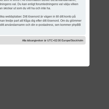
t som vi finns i. All information utöver ditt användarnamn,
dningens val. Du kan enligt forumledningens val välja vilken
n skickar ut som du vill ha och inte ha.
a webbplatser. Ditt lösenord är vägen in till ditt konto på
 tredje part att fråga dig efter ditt lösenord. Om du glömmer
om ditt användarnamn och din e-postadress, sen kommer phpBB
Alla tidsangivelser är UTC+02:00 Europe/Stockholm