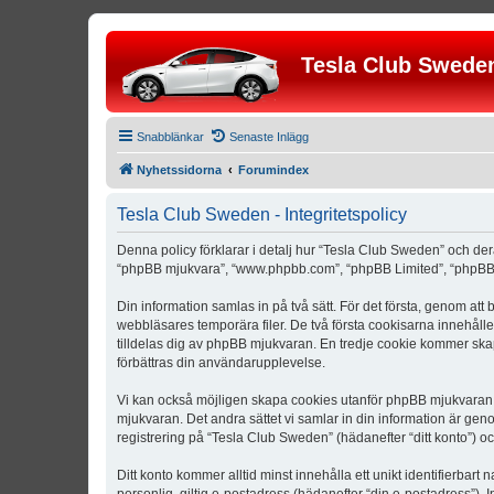
Tesla Club Swede
Snabblänkar
Senaste Inlägg
Nyhetssidorna
Forumindex
Tesla Club Sweden - Integritetspolicy
Denna policy förklarar i detalj hur “Tesla Club Sweden” och der
“phpBB mjukvara”, “www.phpbb.com”, “phpBB Limited”, “phpBB 
Din information samlas in på två sätt. För det första, genom att
webbläsares temporära filer. De två första cookisarna innehåll
tilldelas dig av phpBB mjukvaran. En tredje cookie kommer skapa
förbättras din användarupplevelse.
Vi kan också möjligen skapa cookies utanför phpBB mjukvaran n
mjukvaran. Det andra sättet vi samlar in din information är gen
registrering på “Tesla Club Sweden” (hädanefter “ditt konto”) o
Ditt konto kommer alltid minst innehålla ett unikt identifierbart