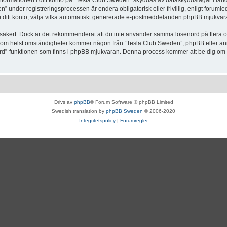
Informationen i ditt konto på “Tesla Club Sweden” skyddas av dataskyddslagar i lande
under registreringsprocessen är endera obligatorisk eller frivillig, enligt forumle
, i ditt konto, välja vilka automatiskt genererade e-postmeddelanden phpBB mjukvara
r säkert. Dock är det rekommenderat att du inte använder samma lösenord på flera olik
om helst omständigheter kommer någon från “Tesla Club Sweden”, phpBB eller annan
enord”-funktionen som finns i phpBB mjukvaran. Denna process kommer att be dig 
Drivs av
phpBB
® Forum Software © phpBB Limited
Swedish translation by
phpBB Sweden
© 2006-2020
Integritetspolicy
|
Forumregler