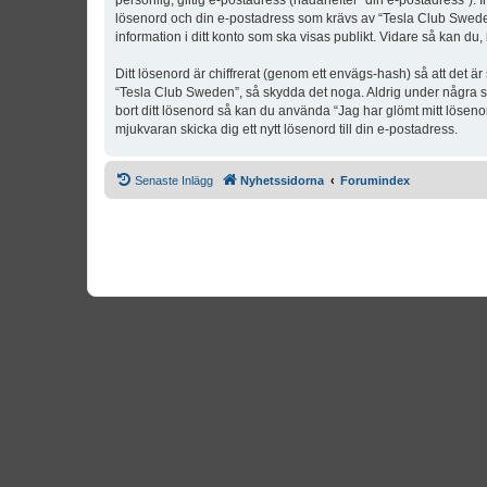
personlig, giltig e-postadress (hädanefter “din e-postadress”). 
lösenord och din e-postadress som krävs av “Tesla Club Sweden” 
information i ditt konto som ska visas publikt. Vidare så kan du
Ditt lösenord är chiffrerat (genom ett envägs-hash) så att det ä
“Tesla Club Sweden”, så skydda det noga. Aldrig under några s
bort ditt lösenord så kan du använda “Jag har glömt mitt lös
mjukvaran skicka dig ett nytt lösenord till din e-postadress.
Senaste Inlägg
Nyhetssidorna
Forumindex